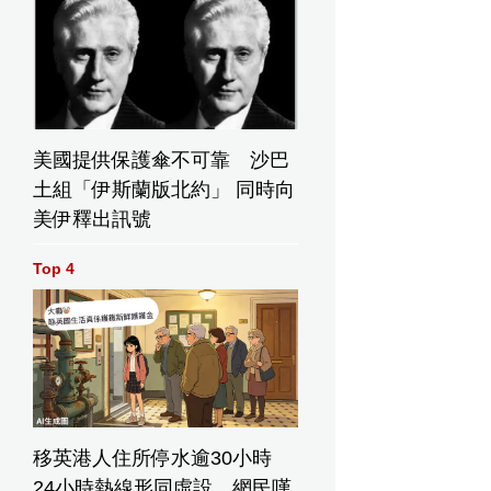
美國提供保護傘不可靠 沙巴
土組「伊斯蘭版北約」 同時向
美伊釋出訊號
Top 4
移英港人住所停水逾30小時
24小時熱線形同虛設 網民嘆