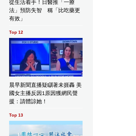
從生活着手！日醫推「一療
法」預防失智 稱「比吃藥更
有效」
Top 12
晨早新聞直播疑瞓著未捱轟 美
國女主播反因1原因獲網民聲
援：請體諒她！
Top 13