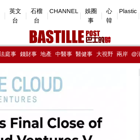
英文
石榴
CHANNEL
娛圈
心
Plastic
台
台
事
韓
法庭事
錢財事
地產
中醫事
醫健事
大視野
兩岸
@