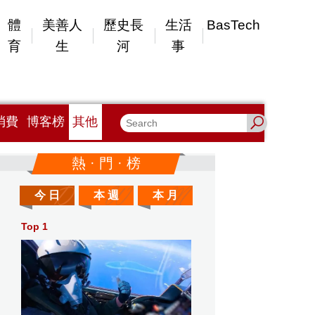
體
美善人
歷史長
生活
BasTech
育
生
河
事
消費
博客榜
其他
熱 · 門 · 榜
今 日
本 週
本 月
Top 1