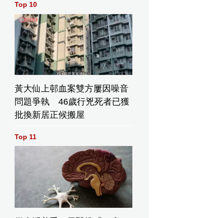
Top 10
黃大仙上邨血案雙方屢因噪音
問題爭執 46歲行兇死者已獲
批換新居正候搬屋
Top 11