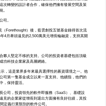
這次轉變的設計者合作，確保他們擁有發展空間及策
統。
公司。
遠見（Forethought）後，藍雲創投五號基金錄得首次流
年4月牽頭遠見的2,500萬美元增長輪融資，支持其開
合夥人堅定不移的支持。公司的投資者基礎包括頂級
成功科技企業家及高層網絡。
表示，這是業界多年來最具選擇性的募資環境之一。他
公司第一隻基金成立以來一直支持。他續指，他們的
中，保持靈活。
長公司，投資領先的軟件即服務（SaaS）、基礎設
遠見的企業家從增長到退出方面擁有良好往績，其投
0間定義行業類別的軟件公司。