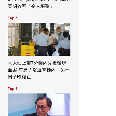
英國效率「令人絕望」
Top 5
黃大仙上邨7分鐘內先後發現
血案 有男子浴血電梯內 另一
男子墮樓亡
Top 6