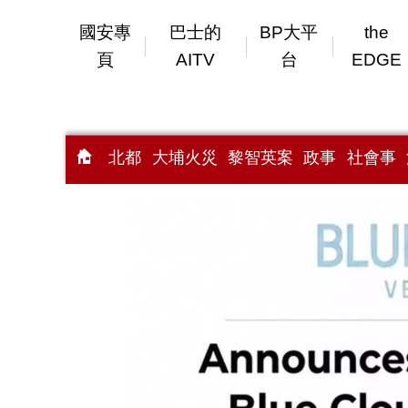
國安專
巴士的
BP大平
the
頁
AITV
台
EDGE
北都
大埔火災
黎智英案
政事
社會事