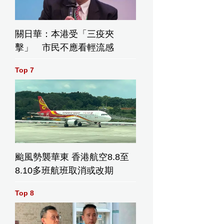
關日華：本港受「三疫夾
擊」 市民不應看輕流感
Top 7
颱風勢襲華東 香港航空8.8至
8.10多班航班取消或改期
Top 8