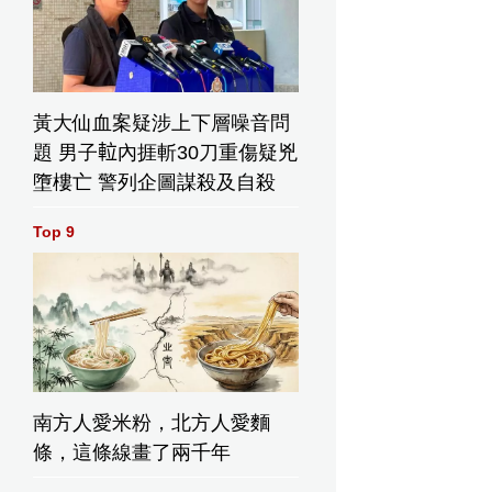
黃大仙血案疑涉上下層噪音問
題 男子𨋢內捱斬30刀重傷疑兇
墮樓亡 警列企圖謀殺及自殺
Top 9
南方人愛米粉，北方人愛麵
條，這條線畫了兩千年