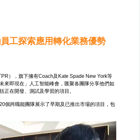
會 鼓勵員工探索應用轉化業務優勢
），旗下擁有Coach及Kate Spade New York等
未來即現在」人工智能峰會，匯聚各團隊分享他們如
括正在開發、測試及學習的項目。
20個跨職能團隊展示了早期及已推出市場的項目，包