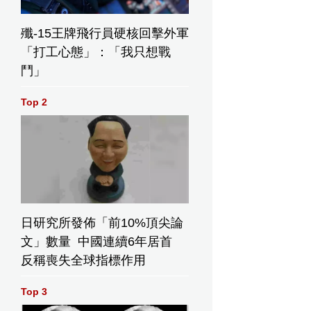
殲-15王牌飛行員硬核回擊外軍
「打工心態」：「我只想戰
鬥」
Top 2
日研究所發佈「前10%頂尖論
文」數量 中國連續6年居首
反稱喪失全球指標作用
Top 3