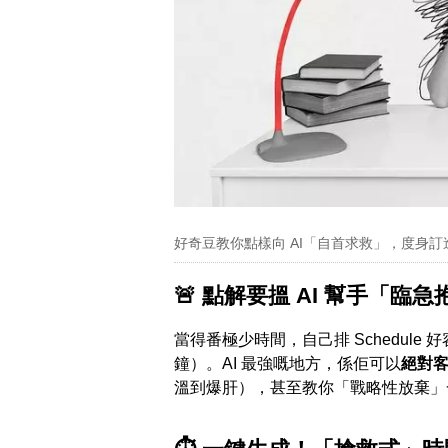
好奇豆教你點樣向 AI「自首求救」，度身訂
🚨 點解要搵 AI 幫手「臨
當得番極少時間，自己排 Schedule
鐘）。AI 最強嘅地方，係佢可以
絕對
溫到爆肝），甚至教你「戰略性放棄」