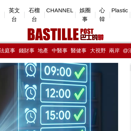
英文
石榴
CHANNEL
娛圈
心
Plastic
台
台
事
韓
法庭事
錢財事
地產
中醫事
醫健事
大視野
兩岸
@