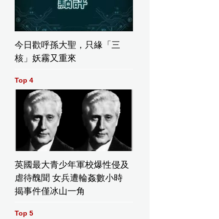
今日歡呼孫大聖，只緣「三
核」妖霧又重來
Top 4
英國最大青少年軍校爆性侵及
虐待醜聞 女兵遭輪姦數小時
揭事件僅冰山一角
Top 5