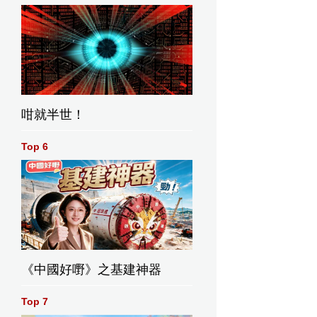
咁就半世！
Top 6
《中國好嘢》之基建神器
Top 7