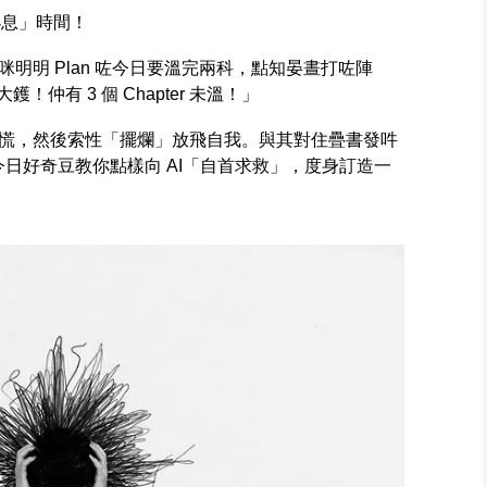
小息」時間！
明明 Plan 咗今日要溫完兩科，點知晏晝打咗陣
！仲有 3 個 Chapter 未溫！」
慌，然後索性「擺爛」放飛自我。與其對住疊書發吽
今日好奇豆教你點樣向 AI「自首求救」，度身訂造一