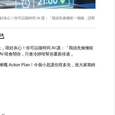
唔好灰心！你可以隨時同 AI 講：「我頭先偷懶咗一個鐘，請幫
己
上，唔好灰心！你可以隨時同 AI 講：「我頭先偷懶咗
I 唔會鬧你，只會冷靜咁幫你重新排過 。
 Action Plan！今個小息講住咁多先，祝大家期終