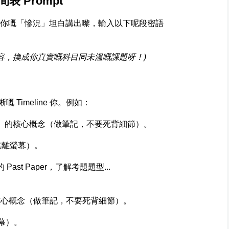
 Prompt
i，直接將你嘅「慘況」坦白講出嚟，輸入以下呢段密語
容，換成你真實嘅科目同未溫嘅課題呀！)
嘅 Timeline 你。例如：
」的核心概念（做筆記，不要死背細節）。
（遠離螢幕）。
ast Paper，了解考題題型...
心概念（做筆記，不要死背細節）。
螢幕）。