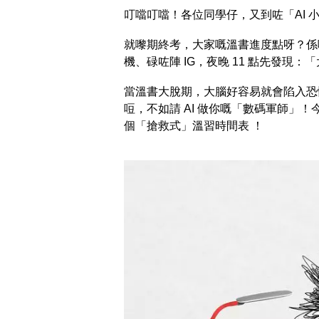
叮噹叮噹！各位同學仔，又到咗「AI 
就嚟期終考，大家嘅溫書進度點呀？係咪
機、碌咗陣 IG，夜晚 11 點先發現：「大鑊
當溫書大脫期，大腦好容易就會陷入恐
哣，不如請 AI 做你嘅「數碼軍師」！
個「搶救式」溫習時間表 ！