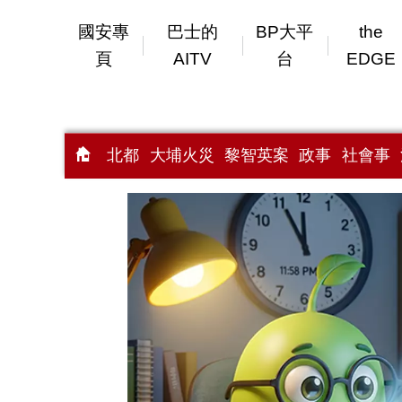
國安專
巴士的
BP大平
the
頁
AITV
台
EDGE
北都
大埔火災
黎智英案
政事
社會事