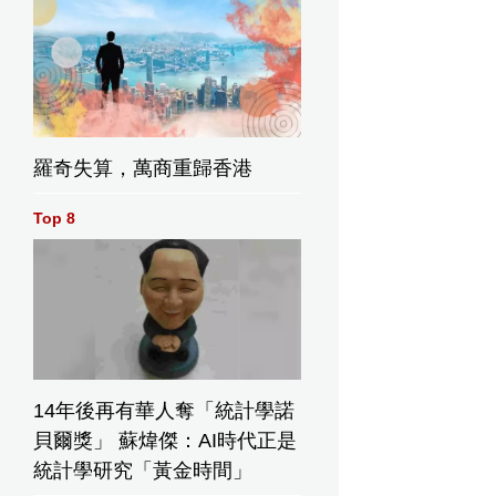
羅奇失算，萬商重歸香港
Top 8
14年後再有華人奪「統計學諾
貝爾獎」 蘇煒傑：AI時代正是
統計學研究「黃金時間」