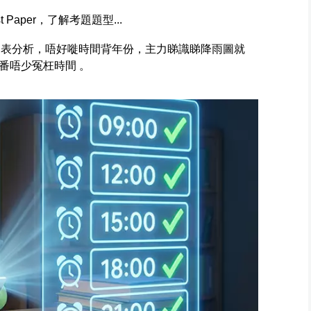
 Paper，了解考題題型...
考圖表分析，唔好嘥時間背年份，主力睇識睇降雨圖就
番唔少冤枉時間 。