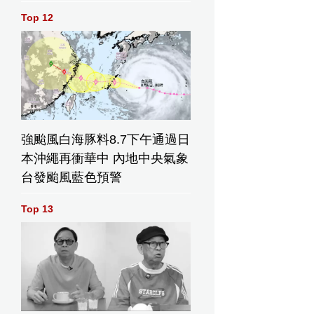
Top 12
強颱風白海豚料8.7下午通過日
本沖繩再衝華中 內地中央氣象
台發颱風藍色預警
Top 13