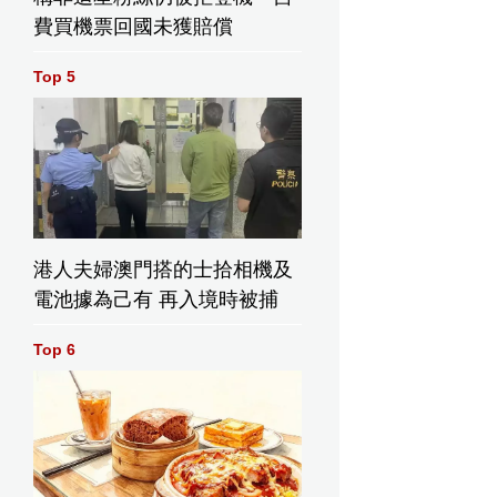
費買機票回國未獲賠償
Top 5
港人夫婦澳門搭的士拾相機及
電池據為己有 再入境時被捕
Top 6