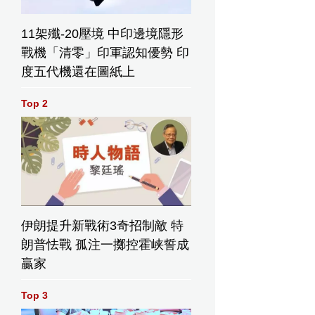
11架殲-20壓境 中印邊境隱形
戰機「清零」印軍認知優勢 印
度五代機還在圖紙上
Top 2
伊朗提升新戰術3奇招制敵 特
朗普怯戰 孤注一擲控霍峡誓成
贏家
Top 3