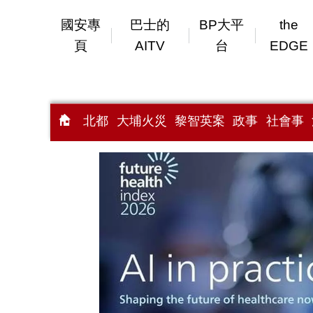
國安專
巴士的
BP大平
the
頁
AITV
台
EDGE
北都
大埔火災
黎智英案
政事
社會事