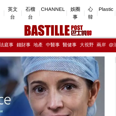
英文
石榴
CHANNEL
娛圈
心
Plastic
台
台
事
韓
法庭事
錢財事
地產
中醫事
醫健事
大視野
兩岸
@