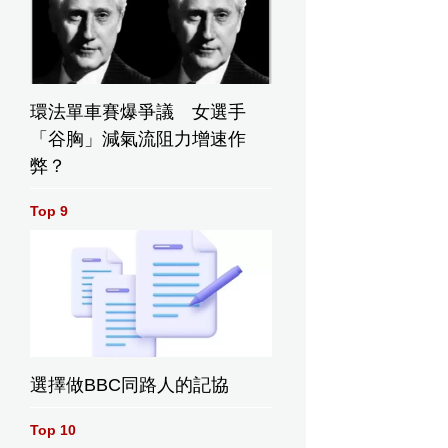
環法單車賽爆爭議 女選手
「谷胸」減氣流阻力增速作
弊？
Top 9
選擇做BBC同路人的記協
Top 10