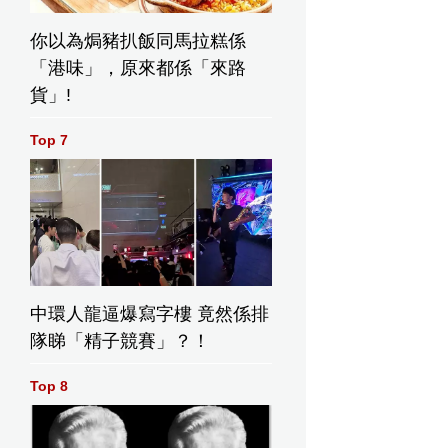
你以為焗豬扒飯同馬拉糕係
「港味」，原來都係「來路
貨」!
Top 7
中環人龍逼爆寫字樓 竟然係排
隊睇「精子競賽」？！
Top 8