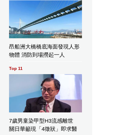
昂船洲大橋橋底海面發現人形
物體 消防到場撈起一人
Top 11
7歲男童染甲型H3流感離世
關日華籲現「4徵狀」即求醫