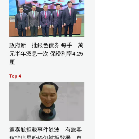
政府新一批銀色債券 每手一萬
元半年派息一次 保證利率4.25
厘
Top 4
遭泰航拒載事件餘波 有旅客
稱非追星粉絲仍被拒登機 自