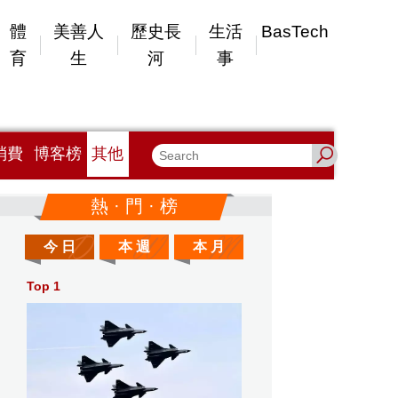
體
美善人
歷史長
生活
BasTech
育
生
河
事
消費
博客榜
其他
熱 · 門 · 榜
今 日
本 週
本 月
Top 1