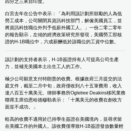
四分之三來自印度。
白宮去年在公告中表示：「為利用該計劃所鼓勵的人為低
勞工成本，公司關閉其資訊科技部門，解僱美國員工，並
將資訊科技職位外判予低薪外國工人。」一份二零二零年
的報告顯示，左傾的經濟政策研究所發現，美國勞工部核
證的H-1B職位中，六成薪酬低於該職位的工資中位數。
該計劃的支持者表示，H-1B簽證持有人可提高公司生產
力，並補充美國本土出生工人的工作。
極少公司願意支付特朗普的收費。根據政府三月提交的法
庭文件，截至二月中旬，政府僅收到八十五筆費用，收入
達八百五十萬美元。律師事務所Ogletree Deakins移民業務
聯席主席伯恩哈德穆勒表示：「十萬美元的收費在創收方
面並不成功。」
較高的收費不適用於已持學生簽證在美國境內，並尋求留
在美國工作的外國人。該收費僅導致H-1B簽證發放數量輕