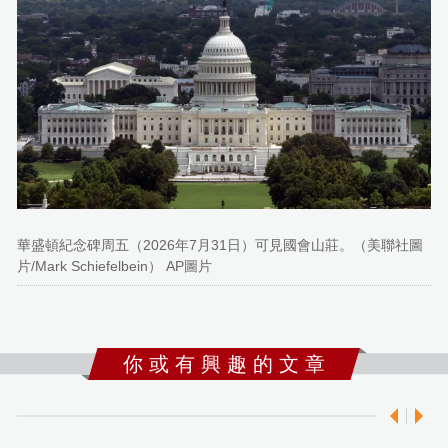
華盛頓紀念碑周五（2026年7月31日）可見國會山莊。（美聯社圖
片/Mark Schiefelbein） AP圖片
你 或 有 興 趣 的 文 章