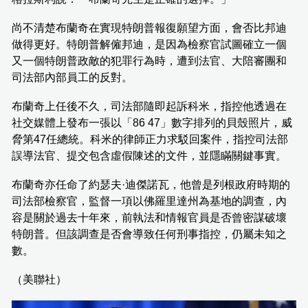
尚不清楚布蘭奇在實現特朗普報復願望方面，會否比邦迪
做得更好。特朗普解僱邦迪，是因為檢察官試圖確立一個
又一個特朗普政敵的犯罪行為時，遭到法官、大陪審團和
司法部內部員工的反對。
布蘭奇上任後不久，司法部隨即起訴科米，指控他透過在
社交媒體上發布一張以「86 47」數字排列的貝殼照片，威
脅第47任總統。科米的律師正力求駁回案件，指控司法部
誤導法官、提交包含虛假陳述的文件，並隱瞞關鍵事實。
布蘭奇亦任命了約瑟夫·迪傑諾瓦，他曾是列根政府時期的
司法部檢察官，監督一項以佛羅里達州為基地的調查，內
容是關於過去十年來，前執法和情報官員是否曾密謀破壞
特朗普。但該調查是否會導致任何刑事指控，仍屬未知之
數。
（美聯社）