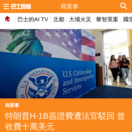
商業事
巴士的AI TV
北都
大埔火災
黎智英案
國
商業事
特朗普H-1B簽證費遭法官駁回 曾
收費十萬美元