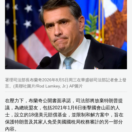
署理司法部長布蘭奇2026年8月5日周三在華盛頓司法部記者會上發
言。(美聯社圖片/Rod Lamkey, Jr.) AP圖片
在壓力下，布蘭奇公開書面承諾，司法部將放棄特朗普提
議，為總統盟友，包括2021年1月6日衝擊國會山莊的人
士，設立的18億美元賠償基金，並限制和解方案中，旨在
保護特朗普及其家人免受美國國稅局稅務審計的另一部分
內容。