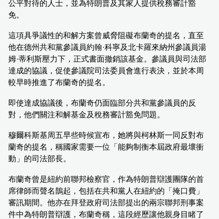
公平對待的人士，並為特朗普及其家人提供稅務審計豁
免。
這項具爭議性的和解方案曾威脅阻礙布蘭奇的提名，直至
他在德州共和黨參議員約翰·科寧及北卡羅來納州參議員湯
姆·蒂利斯壓力下，正式書面撤銷該基金。參議員與司法部
達成的協議，促使參議院司法委員會進行表決，並於本周
較早時推進了布蘭奇的提名。
即使達成協議後，布蘭奇仍面臨部分共和黨參議員的反
對，他們關注和解基金及稅務審計豁免問題。
穆爾科斯基周五早些時候宣布，她將與柯林斯一同反對布
蘭奇的提名，稱國家需要一位「能夠制衡本屆政府最壞衝
動」的司法部長。
布蘭奇曾是紐約前聯邦檢察官，作為特朗普辯護團隊的首
席律師而聲名鵲起，包括在共和黨人在紐約的「掩口費」
審訊期間。他亦在拜登政府司法部提出的兩宗聯邦刑事案
件中為特朗普辯護，布蘭奇稱，這段經歷讓他親身目睹了