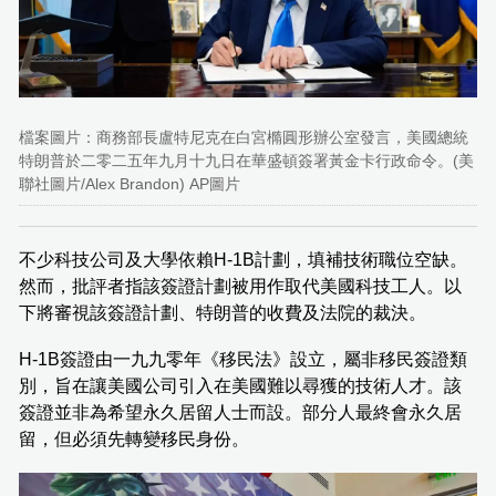
檔案圖片：商務部長盧特尼克在白宮橢圓形辦公室發言，美國總統
特朗普於二零二五年九月十九日在華盛頓簽署黃金卡行政命令。(美
聯社圖片/Alex Brandon) AP圖片
不少科技公司及大學依賴H-1B計劃，填補技術職位空缺。
然而，批評者指該簽證計劃被用作取代美國科技工人。以
下將審視該簽證計劃、特朗普的收費及法院的裁決。
H-1B簽證由一九九零年《移民法》設立，屬非移民簽證類
別，旨在讓美國公司引入在美國難以尋獲的技術人才。該
簽證並非為希望永久居留人士而設。部分人最終會永久居
留，但必須先轉變移民身份。