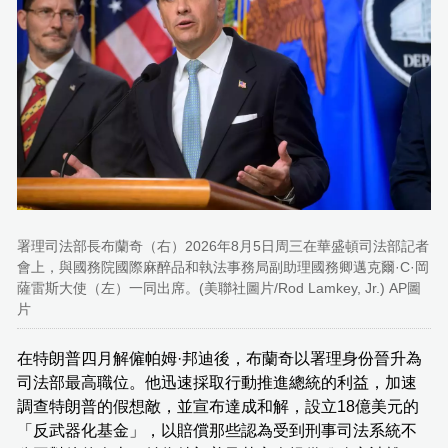
署理司法部長布蘭奇（右）2026年8月5日周三在華盛頓司法部記者
會上，與國務院國際麻醉品和執法事務局副助理國務卿邁克爾·C·岡
薩雷斯大使（左）一同出席。(美聯社圖片/Rod Lamkey, Jr.) AP圖
片
在特朗普四月解僱帕姆·邦迪後，布蘭奇以署理身份晉升為
司法部最高職位。他迅速採取行動推進總統的利益，加速
調查特朗普的假想敵，並宣布達成和解，設立18億美元的
「反武器化基金」，以賠償那些認為受到刑事司法系統不