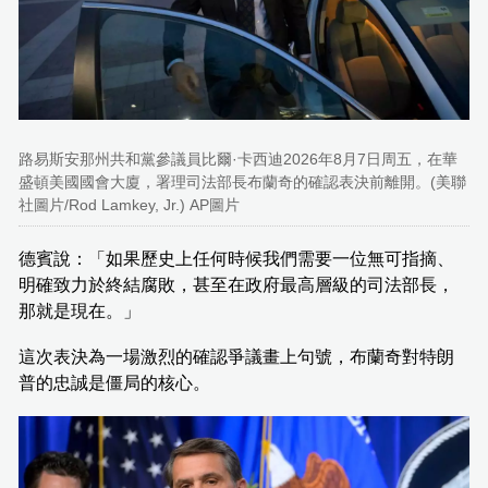
路易斯安那州共和黨參議員比爾·卡西迪2026年8月7日周五，在華
盛頓美國國會大廈，署理司法部長布蘭奇的確認表決前離開。(美聯
社圖片/Rod Lamkey, Jr.) AP圖片
德賓說：「如果歷史上任何時候我們需要一位無可指摘、
明確致力於終結腐敗，甚至在政府最高層級的司法部長，
那就是現在。」
這次表決為一場激烈的確認爭議畫上句號，布蘭奇對特朗
普的忠誠是僵局的核心。