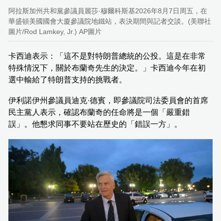
阿拉斯加州共和黨參議員麗莎·穆爾科斯基2026年8月7日周五，在
華盛頓美國國會大廈參議院地鐵站，表決期間與記者交談。(美聯社
圖片/Rod Lamkey, Jr.) AP圖片
卡西迪表示：「這不是對特朗普總統的公投。這是在非常
特殊情況下，關於布蘭奇先生的決定。」卡西迪今年在初
選中輸給了特朗普支持的挑戰者。
伊利諾伊州參議員迪克·德賓，即參議院司法委員會的首席
民主黨人表示，確認布蘭奇的任命將是一個「嚴重錯
誤」。他懇求同事不要站在歷史的「錯誤一方」。