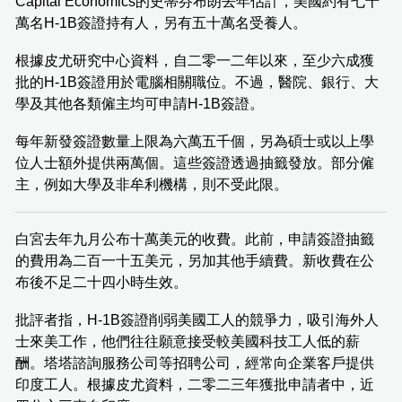
Capital Economics的史蒂芬布朗去年估計，美國約有七十
萬名H-1B簽證持有人，另有五十萬名受養人。
根據皮尤研究中心資料，自二零一二年以來，至少六成獲
批的H-1B簽證用於電腦相關職位。不過，醫院、銀行、大
學及其他各類僱主均可申請H-1B簽證。
每年新發簽證數量上限為六萬五千個，另為碩士或以上學
位人士額外提供兩萬個。這些簽證透過抽籤發放。部分僱
主，例如大學及非牟利機構，則不受此限。
白宮去年九月公布十萬美元的收費。此前，申請簽證抽籤
的費用為二百一十五美元，另加其他手續費。新收費在公
布後不足二十四小時生效。
批評者指，H-1B簽證削弱美國工人的競爭力，吸引海外人
士來美工作，他們往往願意接受較美國科技工人低的薪
酬。塔塔諮詢服務公司等招聘公司，經常向企業客戶提供
印度工人。根據皮尤資料，二零二三年獲批申請者中，近