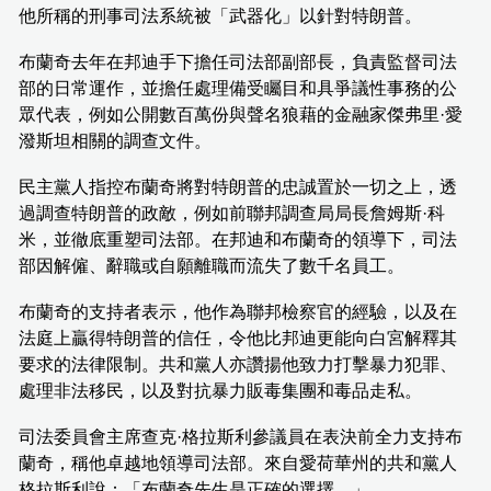
他所稱的刑事司法系統被「武器化」以針對特朗普。
布蘭奇去年在邦迪手下擔任司法部副部長，負責監督司法
部的日常運作，並擔任處理備受矚目和具爭議性事務的公
眾代表，例如公開數百萬份與聲名狼藉的金融家傑弗里·愛
潑斯坦相關的調查文件。
民主黨人指控布蘭奇將對特朗普的忠誠置於一切之上，透
過調查特朗普的政敵，例如前聯邦調查局局長詹姆斯·科
米，並徹底重塑司法部。在邦迪和布蘭奇的領導下，司法
部因解僱、辭職或自願離職而流失了數千名員工。
布蘭奇的支持者表示，他作為聯邦檢察官的經驗，以及在
法庭上贏得特朗普的信任，令他比邦迪更能向白宮解釋其
要求的法律限制。共和黨人亦讚揚他致力打擊暴力犯罪、
處理非法移民，以及對抗暴力販毒集團和毒品走私。
司法委員會主席查克·格拉斯利參議員在表決前全力支持布
蘭奇，稱他卓越地領導司法部。來自愛荷華州的共和黨人
格拉斯利說：「布蘭奇先生是正確的選擇。」