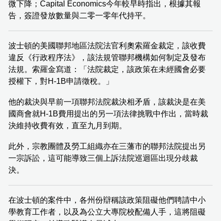
微下降；Capital Economics今年較早時指出，根據其報
告，簽證發放數量與二零一零年代持平。
波士頓的美國聯邦地區法院法官利奧索羅金裁定，該收費
違反《行政程序法》，該法規管聯邦機構如何制定及發布
法規。索羅金寫道：「法院裁定，該政策在未經國會必要
授權下，對H-1B申請徵稅。」
他的裁決與早前一項聯邦法院裁決相矛盾，該裁決是在美
國商會就H-1B費用提出的另一項法律挑戰中作出，當時裁
決維持收費有效，直至九月到期。
此外，宗教團體及勞工組織亦在三藩市的聯邦法院提出另
一宗訴訟，這可能導致三個上訴法院巡迴區出現分歧裁
決。
在波士頓的案件中，各州份辯稱該政策阻礙他們聘請中小
學教育工作者，以及為公立大專院校配備人手，這將阻礙