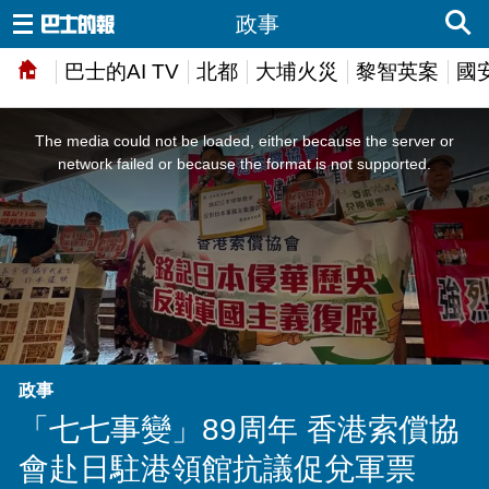
政事
巴士的AI TV
北都
大埔火災
黎智英案
國
This
is
a
The media could not be loaded, either because the server or
modal
window.
network failed or because the format is not supported.
政事
「七七事變」89周年 香港索償協
會赴日駐港領館抗議促兌軍票