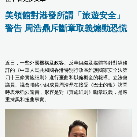
美領館對港發所謂「旅遊安全」
警告 周浩鼎斥斷章取義煽動恐慌
近日，一些外國機構及政客、反華組織及媒體等針對經修
訂的《中華人民共和國香港特別行政區維護國家安全法第
四十三條實施細則》進行歪曲和以偏概全的報導。立法會
議員、議會聯絡小組成員周浩鼎在接受《巴士的報》訪問
時表示強烈譴責，形容是對《實施細則》斷章取義，是嚴
重抹黑和扭曲事實。