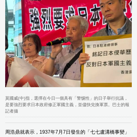
莫國威(中)指，選擇在今日一個具有「警惕性」的日子舉行抗議，
是要強烈要求日本政府修正軍國主義，並儘快兌換軍票。巴士的報
記者攝
周浩鼎就表示，1937年7月7日發生的「七七盧溝橋事變」