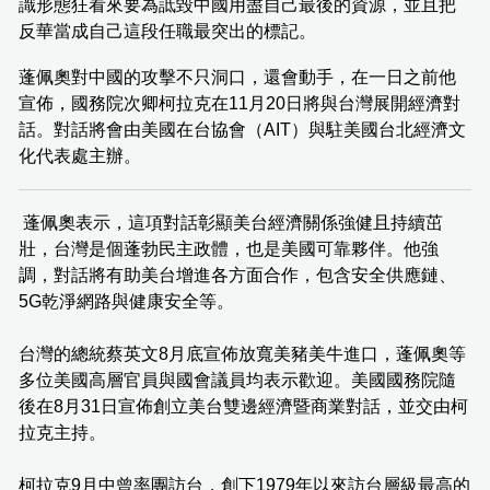
識形態狂看來要為詆毀中國用盡自己最後的資源，並且把
反華當成自己這段任職最突出的標記。
蓬佩奧對中國的攻擊不只洞口，還會動手，在一日之前他
宣佈，國務院次卿柯拉克在11月20日將與台灣展開經濟對
話。對話將會由美國在台協會（AIT）與駐美國台北經濟文
化代表處主辦。
蓬佩奧表示，這項對話彰顯美台經濟關係強健且持續茁
壯，台灣是個蓬勃民主政體，也是美國可靠夥伴。他強
調，對話將有助美台增進各方面合作，包含安全供應鏈、
5G乾淨網路與健康安全等。
台灣的總統蔡英文8月底宣佈放寬美豬美牛進口，蓬佩奧等
多位美國高層官員與國會議員均表示歡迎。美國國務院隨
後在8月31日宣佈創立美台雙邊經濟暨商業對話，並交由柯
拉克主持。
柯拉克9月中曾率團訪台，創下1979年以來訪台層級最高的