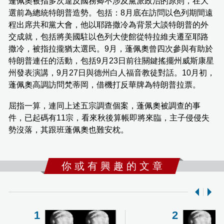
蓬佩奧被指多次違反國務卿不涉及黨派政治的原則，在大
選前為總統特朗普造勢。包括：8月底在訪問以色列期間遠
程出席共和黨大會，他以耶路撒冷為背景大談特朗普的外
交成就，包括將美國駐以色列大使館從特拉維夫遷至耶路
撒冷，被指拉攏猶太選民。9月，蓬佩奧曾四次參與有助於
特朗普連任的活動，包括9月23日前往關鍵搖擺州威斯康星
州發表演講，9月27日與德州白人福音教徒對話。10月初，
蓬佩奧高調訪問梵蒂岡，借機打反華牌為特朗普拉票。
屈指一算，連同上述五宗調查個案，蓬佩奧被調查的事
件，已起碼有11宗，看來秋後算帳即將來臨，主子侵侵失
勢沒落，其跟班蓬佩奧也難安枕。
你 或 有 興 趣 的 文 章