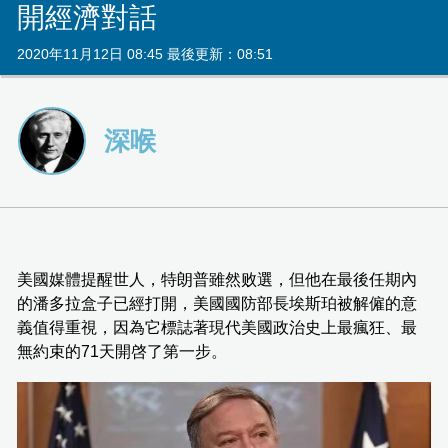
開經濟對話
2020年11月12日 08:45 最後更新：08:51
深喉
美國媒體提醒世人，特朗普雖然败選，但他在最後任期內
的潘多拉盒子已經打開，美國國防部長埃斯珀被解僱的意
義值得重視，因為它標誌著現代美國政治史上最瘋狂、最
無約束的71天開啓了第一步。