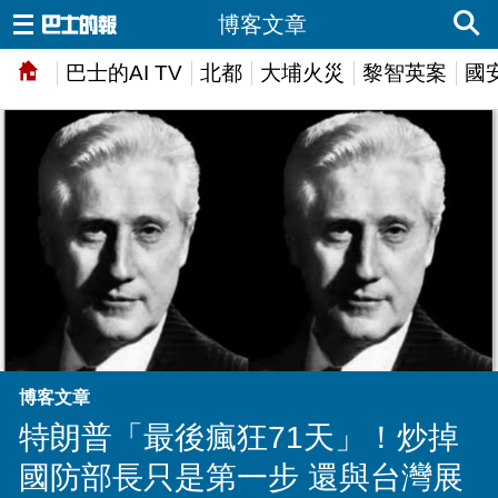
博客文章
巴士的AI TV
北都
大埔火災
黎智英案
國
博客文章
特朗普「最後瘋狂71天」！炒掉
國防部長只是第一步 還與台灣展