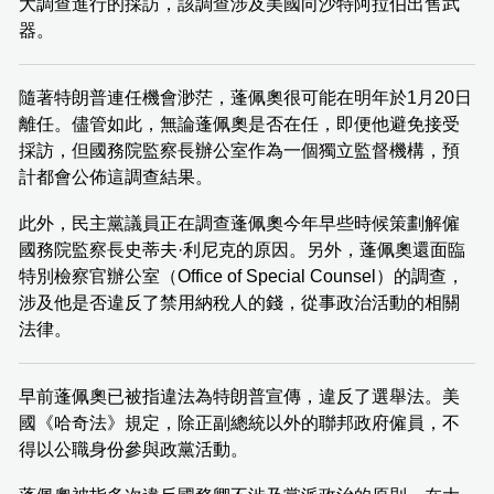
大調查進行的採訪，該調查涉及美國向沙特阿拉伯出售武
器。
隨著特朗普連任機會渺茫，蓬佩奧很可能在明年於1月20日
離任。儘管如此，無論蓬佩奧是否在任，即便他避免接受
採訪，但國務院監察長辦公室作為一個獨立監督機構，預
計都會公佈這調查結果。
此外，民主黨議員正在調查蓬佩奧今年早些時候策劃解僱
國務院監察長史蒂夫·利尼克的原因。另外，蓬佩奧還面臨
特別檢察官辦公室（Office of Special Counsel）的調查，
涉及他是否違反了禁用納稅人的錢，從事政治活動的相關
法律。
早前蓬佩奧已被指違法為特朗普宣傳，違反了選舉法。美
國《哈奇法》規定，除正副總統以外的聯邦政府僱員，不
得以公職身份參與政黨活動。