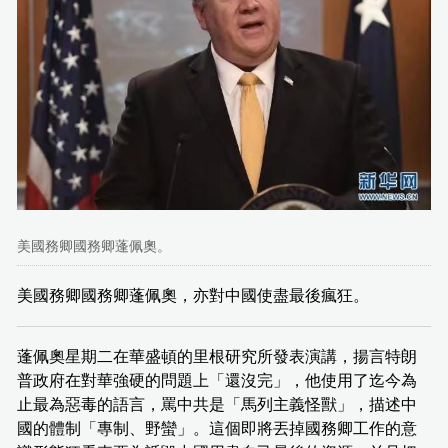
美國務卿國務卿蓬佩奧。
美國務卿國務卿蓬佩奧，亦對中國使盡最後瘋狂。
蓬佩奧星期二在華盛頓的里根研究所發表演講，揚言特朗
普政府在對華強硬的問題上「還沒完」，他使用了迄今為
止最為惡毒的語言，罵中共是「馬列主義怪獸」，描述中
國的體制「專制、野蠻」。這個即將丟掉國務卿工作的意