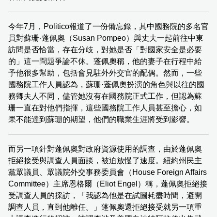
今年7月，Politico報道了一份備忘錄，其中國務院的多名官
員對蘇珊·蓬佩奧（Susan Pompeo）與丈夫一起前往中東
訪問是否恰當，存在分歧，對她是否「對國家安全是必要
的」這一問題爭論不休。蓬佩奧稱，他的妻子在行程中給
予他很多幫助，包括會見駐外外交官的配偶。然而，一些
國務院工作人員認為，蘇珊·蓬佩奧扮演的角色與以往的國
務卿夫人不同，儘管她沒有在國務院正式工作，但認為蘇
珊一直在對他們指揮，這些國務院工作人員甚至擔心，如
果不能達到蘇珊的期望，他們的職業生涯將受到影響。
而另一項針對蓬佩奧對政府資源使用的調查，由於蓬佩奧
拒絕接受與調查人員面談，被迫放慢了速度。紐約州民主
黨眾議員、眾議院外交事務委員會（House Foreign Affairs
Committee）主席恩格爾（Eliot Engel）稱，蓬佩奧拒絕接
受調查人員的採訪，「我認為他是在試圖耗盡時間，避開
調查人員，直到他離任。」蓬佩奧還拒絕接受就另一項重