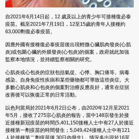
自2021年6月14日起，12 歲及以上的青少年可接種復必泰
疫苗。截至2021年7月19日，12至15歲的青年人接種約
63,000劑復必泰疫苗。
因應外國有接種復必泰疫苗後出現輕微心臟肌肉發炎(心肌
炎)或包圍心臟的外膜發炎(心包炎)的個案，政府就此加強
監察本地情況，並持續監察相關的研究。
心肌炎或心包炎的症狀包括氣促、心悸、胸口痛等。病毒
感染、自身免疫性疾病和某些藥物都可導致這些炎症。大
多數心肌炎和心包炎的個案對治療反應良好，通常在症狀
改善後可以恢復正常的日常活動。
以色列當局於2021年6月2日公布，由2020年12月至2021
年5月，接收了275宗心肌炎的報告，當中148宗發生於接
近接種新冠疫苗的時間(5,401,150接種人士中有27人於接近
接種第一劑疫苗的時間發生；5,049,424接種人士中有121
人於接種第二劑疫苗後 30日內發生) 。情況多出現於16至