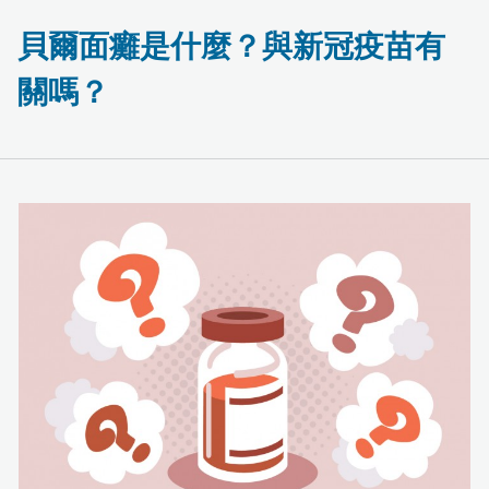
貝爾面癱是什麼？與新冠疫苗有
關嗎？