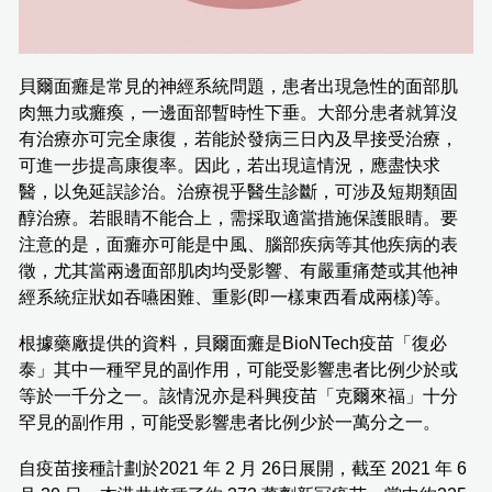
貝爾面癱是常見的神經系統問題，患者出現急性的面部肌
肉無力或癱瘓，一邊面部暫時性下垂。大部分患者就算沒
有治療亦可完全康復，若能於發病三日內及早接受治療，
可進一步提高康復率。因此，若出現這情況，應盡快求
醫，以免延誤診治。治療視乎醫生診斷，可涉及短期類固
醇治療。若眼睛不能合上，需採取適當措施保護眼睛。要
注意的是，面癱亦可能是中風、腦部疾病等其他疾病的表
徵，尤其當兩邊面部肌肉均受影響、有嚴重痛楚或其他神
經系統症狀如吞嚥困難、重影(即一樣東西看成兩樣)等。
根據藥廠提供的資料，貝爾面癱是BioNTech疫苗「復必
泰」其中一種罕見的副作用，可能受影響患者比例少於或
等於一千分之一。該情況亦是科興疫苗「克爾來福」十分
罕見的副作用，可能受影響患者比例少於一萬分之一。
自疫苗接種計劃於2021 年 2 月 26日展開，截至 2021 年 6