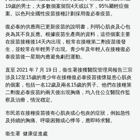
19歲的男士，大多數個案留院4天或以下，95%屬輕症個
案。以色列全國性疫苗接種計劃採用復必泰疫苗。
復必泰的供應商已更新疫苗的說明書，列明心肌炎及心包
炎為其不良反應。根據疫苗生產商的資料，這些個案主要
在疫苗接種後14天內出現，較常在接種第二劑疫苗後發
生，並較常在年輕男子出現。青少年及年輕人在接種復必
泰疫苗後一星期內應避免劇烈運動。
直至 2021 年 7 月 19 日，衞生署接獲醫院管理局報告三宗
涉及12至15歲的青少年在接種復必泰疫苗後懷疑患心肌炎
的個案，包括一名12歲及兩名15歲的男子。他們在接種第
二劑復必泰疫苗約兩天後出現胸痛，均入住公立醫院作監
察及治療，情況穩定。
市民若在接種疫苗後有心肌炎或心包炎的症狀，例如急性
及持續的胸痛、呼吸困難或心悸等，應即時求醫。
衞生署 健康促進處