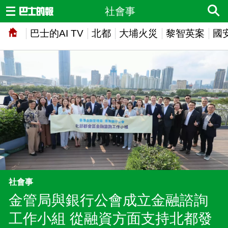
社會事
巴士的AI TV
北都
大埔火災
黎智英案
國
社會事
金管局與銀行公會成立金融諮詢
工作小組 從融資方面支持北都發