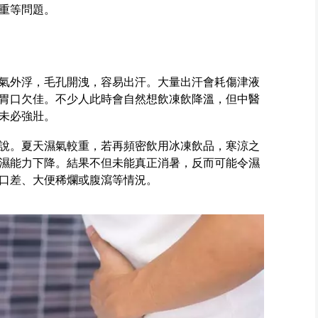
重等問題。
氣外浮，毛孔開洩，容易出汗。大量出汗會耗傷津液
胃口欠佳。不少人此時會自然想飲凍飲降溫，但中醫
未必強壯。
說。夏天濕氣較重，若再頻密飲用冰凍飲品，寒涼之
濕能力下降。結果不但未能真正消暑，反而可能令濕
口差、大便稀爛或腹瀉等情況。