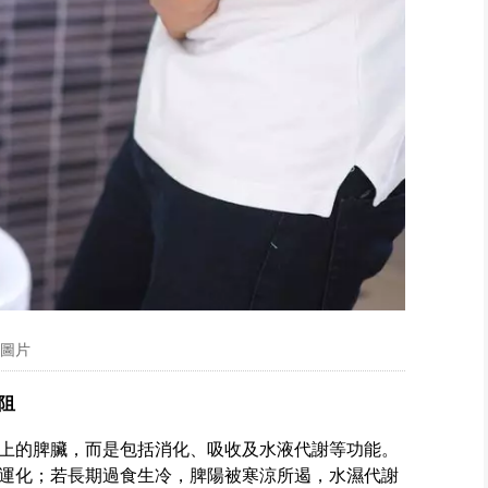
料圖片
阻
上的脾臟，而是包括消化、吸收及水液代謝等功能。
運化；若長期過食生冷，脾陽被寒涼所遏，水濕代謝