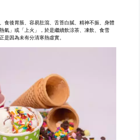
、食後胃脹、容易肚瀉、舌苔白膩、精神不振、身體
熱氣」或「上火」，於是繼續飲涼茶、凍飲、食雪
正是因為未有分清寒熱虛實。