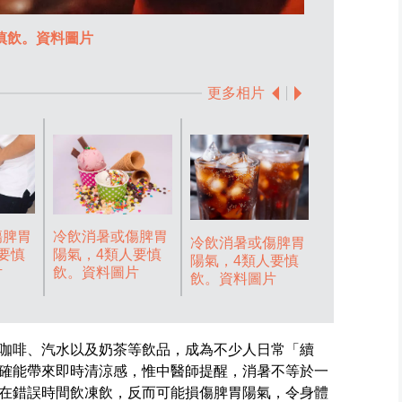
慎飲。資料圖片
冷飲消暑或傷
更多相片
傷脾胃
冷飲消暑或傷脾胃
冷飲消暑或傷脾胃
冷飲消暑或
要慎
陽氣，4類人要慎
陽氣，4類人要慎
陽氣，4類
片
飲。資料圖片
飲。資料圖片
飲。資料圖
咖啡、汽水以及奶茶等飲品，成為不少人日常「續
確能帶來即時清涼感，惟中醫師提醒，消暑不等於一
在錯誤時間飲凍飲，反而可能損傷脾胃陽氣，令身體