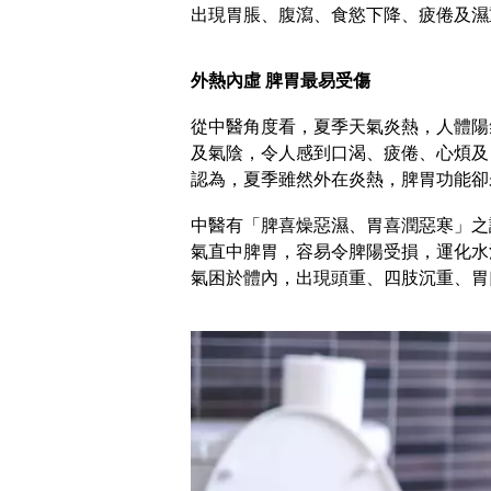
出現胃脹、腹瀉、食慾下降、疲倦及濕
外熱內虛 脾胃最易受傷
從中醫角度看，夏季天氣炎熱，人體陽
及氣陰，令人感到口渴、疲倦、心煩及
認為，夏季雖然外在炎熱，脾胃功能卻
中醫有「脾喜燥惡濕、胃喜潤惡寒」之
氣直中脾胃，容易令脾陽受損，運化水
氣困於體內，出現頭重、四肢沉重、胃