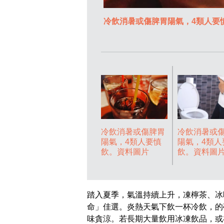
冷飲消暑或傷脾胃陽氣，4類人要
冷飲消暑或傷脾胃
冷飲消暑或
陽氣，4類人要慎
陽氣，4類人
飲。資料圖片
飲。資料圖
踏入夏季，氣溫持續上升，凍檸茶、冰
命」佳選。炎熱天氣下飲一杯冷飲，的
味貪涼。若長期大量飲用冰凍飲品，或