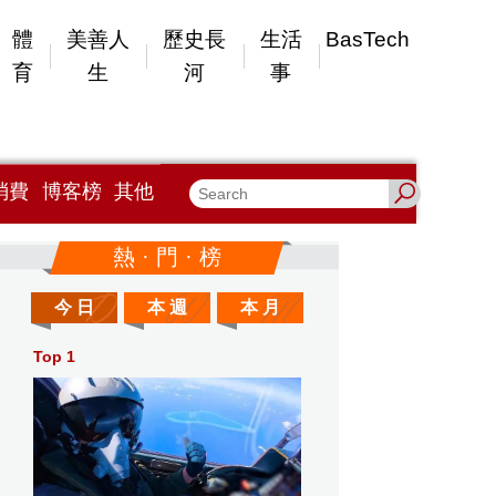
體
美善人
歷史長
生活
BasTech
育
生
河
事
消費
博客榜
其他
熱 · 門 · 榜
今 日
本 週
本 月
Top 1