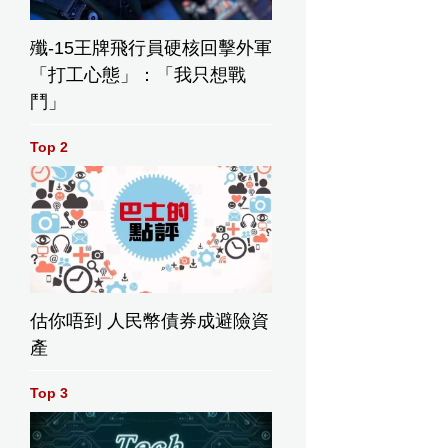
殲-15王牌飛行員硬核回擊外軍
「打工心態」：「我只想戰
鬥」
Top 2
估你唔到 人民幣債券成避險資
產
Top 3