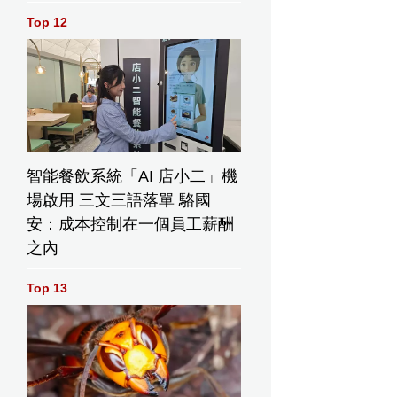
Top 12
智能餐飲系統「AI 店小二」機
場啟用 三文三語落單 駱國
安：成本控制在一個員工薪酬
之內
Top 13