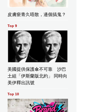
皮膚瘀青久唔散，邊個搞鬼？
Top 9
美國提供保護傘不可靠 沙巴
土組「伊斯蘭版北約」 同時向
美伊釋出訊號
Top 10