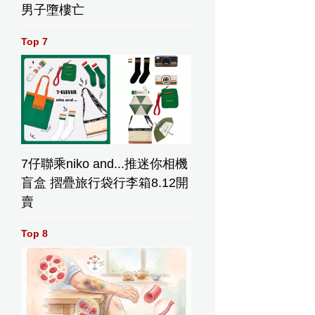
男子墮樓亡
脾胃陽氣，4類人要慎飲。資料圖片
Top 7
7仔聯乘niko and...推迷你相機
盲盒 摺疊旅行袋行李箱8.12開
傷脾胃
賣
人要慎
片
Top 8