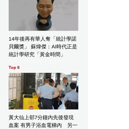
14年後再有華人奪「統計學諾
貝爾獎」 蘇煒傑：AI時代正是
統計學研究「黃金時間」
Top 6
黃大仙上邨7分鐘內先後發現
血案 有男子浴血電梯內 另一