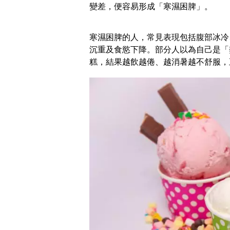
變差，便容易形成「寒濕困脾」。
寒濕困脾的人，常見表現包括腹部冰冷
沉重及食慾下降。部分人以為自己是「
糕，結果越飲越倦、越消暑越不舒服，