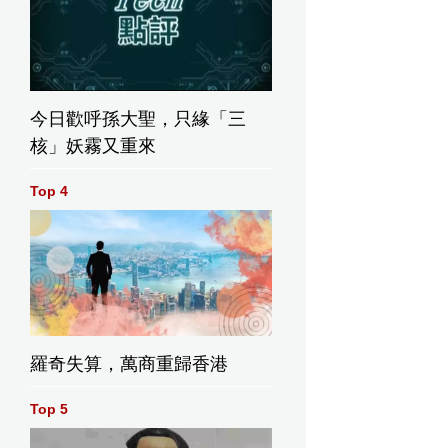
今日歡呼孫大聖，只緣「三
核」妖霧又重來
Top 4
羅奇失算，萬商重歸香港
Top 5