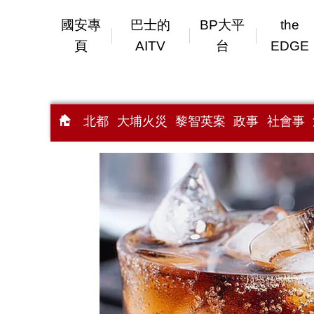
國安專
巴士的
BP大平
the
頁
AITV
台
EDGE
北都
大埔火災
黎智英案
政事
社會事