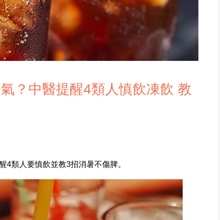
氣？中醫提醒4類人慎飲凍飲 教
醒4類人要慎飲並教3招消暑不傷脾。