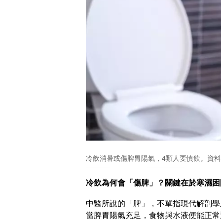
冷飲消暑或傷脾胃陽氣，4類人要慎飲。資
冷飲為何會「傷脾」？關鍵在於寒濕困
中醫所說的「脾」，不單指現代解剖學
當脾胃陽氣充足，食物與水液便能正常