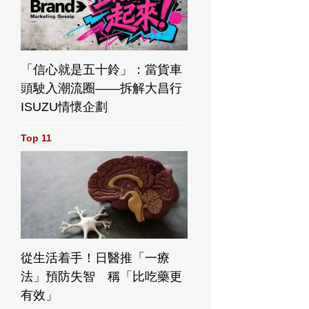
「信心就是五十鈴」：當貨車
頭駛入潮流圈——拆解大昌行
ISUZU情懷企劃
Top 11
從生活着手！日醫推「一療
法」預防失智 稱「比吃藥更
有效」