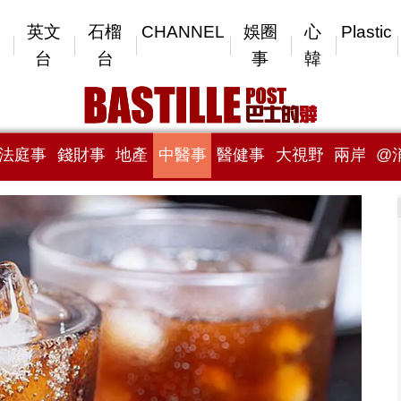
英文
石榴
CHANNEL
娛圈
心
Plastic
台
台
事
韓
法庭事
錢財事
地產
中醫事
醫健事
大視野
兩岸
@