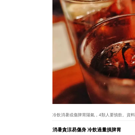
冷飲消暑或傷脾胃陽氣，4類人要慎飲。資
消暑貪涼易傷身 冷飲過量損脾胃