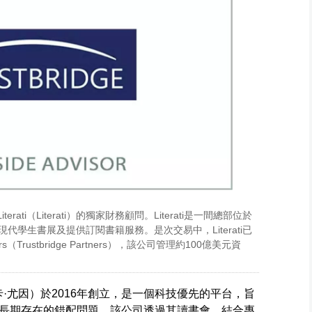
iterati（Literati）的獨家財務顧問。Literati是一間總部位於
現代學生書展及提供訂閱書籍服務。是次交易中，Literati已
rs（Trustbridge Partners），該公司管理約100億美元資
ng（潔西卡·尤因）於2016年創立，是一個科技優先的平台，旨
長期存在的錯配問題。該公司透過其讀書會，結合專