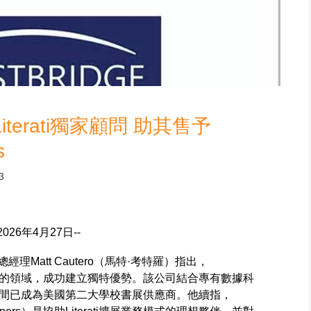
任Literati獨家顧問 助其售予
s
3
--2026年4月27日--
n）董事總經理Matt Cautero（馬特·考特羅）指出，
長期缺乏創新的領域，成功建立獨特優勢。該公司結合專有數據科
間已成為美國第二大學校書展供應商。他續指，