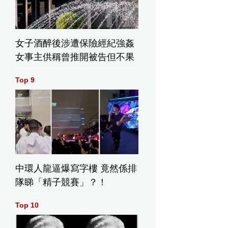
女子酒醉後涉遭保險經紀強姦
女事主供稱曾推開被告但不果
Top 9
中環人龍逼爆寫字樓 竟然係排
隊睇「精子競賽」？！
Top 10