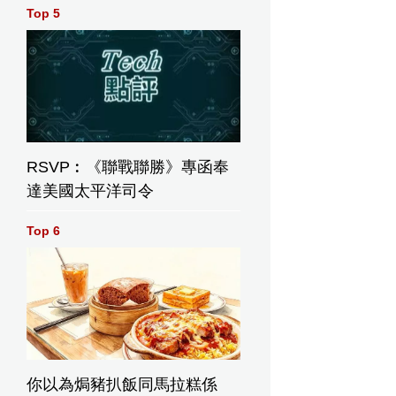
Top 5
RSVP︰《聯戰聯勝》專函奉
達美國太平洋司令
Top 6
你以為焗豬扒飯同馬拉糕係