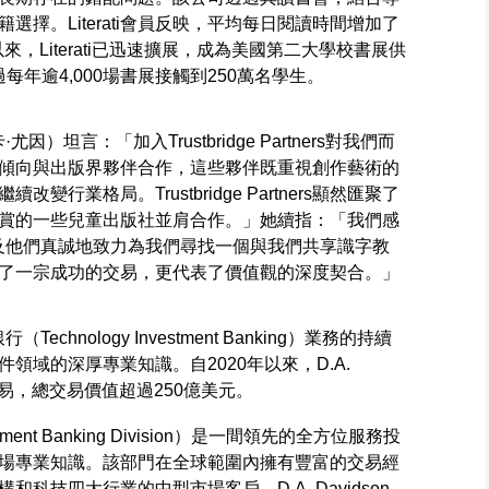
擇。Literati會員反映，平均每日閱讀時間增加了
來，Literati已迅速擴展，成為美國第二大學校書展供
每年逾4,000場書展接觸到250萬名學生。
西卡·尤因）坦言：「加入Trustbridge Partners對我們而
傾向與出版界夥伴合作，這些夥伴既重視創作藝術的
行業格局。Trustbridge Partners顯然匯聚了
賞的一些兒童出版社並肩合作。」她續指：「我們感
努力，以及他們真誠地致力為我們尋找一個與我們共享識字教
了一宗成功的交易，更代表了價值觀的深度契合。」
Technology Investment Banking）業務的持續
領域的深厚專業知識。自2020年以來，D.A.
宗交易，總交易價值超過250億美元。
tment Banking Division）是一間領先的全方位服務投
場專業知識。該部門在全球範圍內擁有豐富的交易經
科技四大行業的中型市場客戶。D.A. Davidson