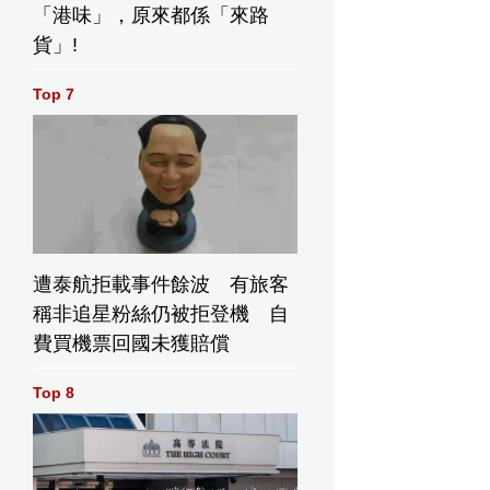
「港味」，原來都係「來路
貨」!
Top 7
遭泰航拒載事件餘波 有旅客
稱非追星粉絲仍被拒登機 自
費買機票回國未獲賠償
Top 8