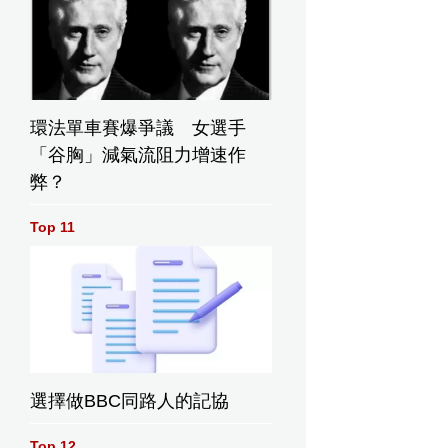
環法單車賽爆爭議 女選手
「谷胸」減氣流阻力增速作
弊？
Top 11
選擇做BBC同路人的記協
Top 12