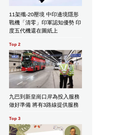
11架殲-20壓境 中印邊境隱形
戰機「清零」印軍認知優勢 印
度五代機還在圖紙上
Top 2
九巴到新皇崗口岸為投入服務
做好準備 將有3路線提供服務
Top 3