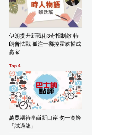
伊朗提升新戰術3奇招制敵 特
朗普怯戰 孤注一擲控霍峡誓成
贏家
Top 4
萬眾期待皇崗新口岸 勿一窩蜂
「試過龍」