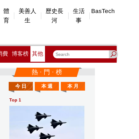
體
美善人
歷史長
生活
BasTech
育
生
河
事
消費
博客榜
其他
熱 · 門 · 榜
今 日
本 週
本 月
Top 1