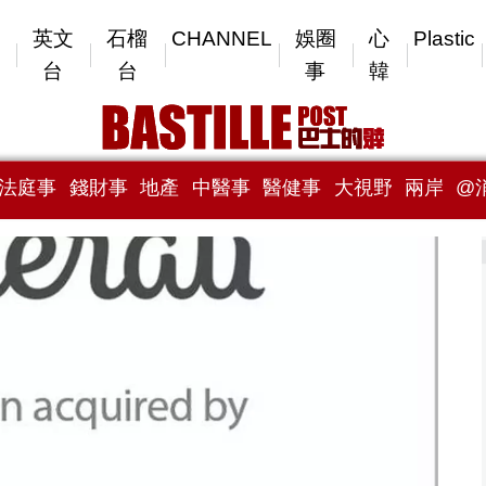
英文
石榴
CHANNEL
娛圈
心
Plastic
台
台
事
韓
法庭事
錢財事
地產
中醫事
醫健事
大視野
兩岸
@