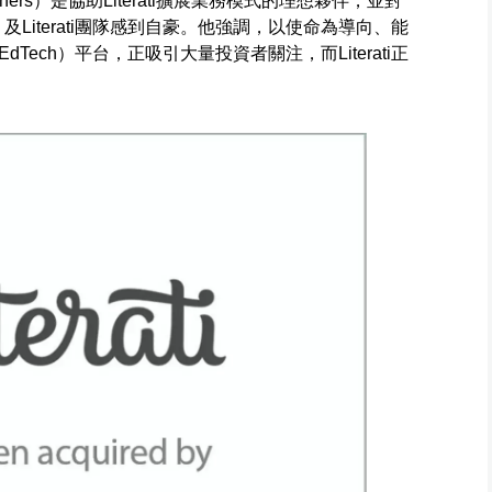
idge Partners）是協助Literati擴展業務模式的理想夥伴，並對
）及Literati團隊感到自豪。他強調，以使命為導向、能
ech）平台，正吸引大量投資者關注，而Literati正