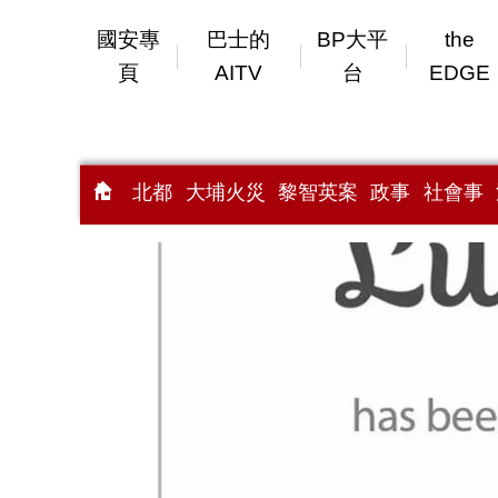
國安專
巴士的
BP大平
the
頁
AITV
台
EDGE
北都
大埔火災
黎智英案
政事
社會事