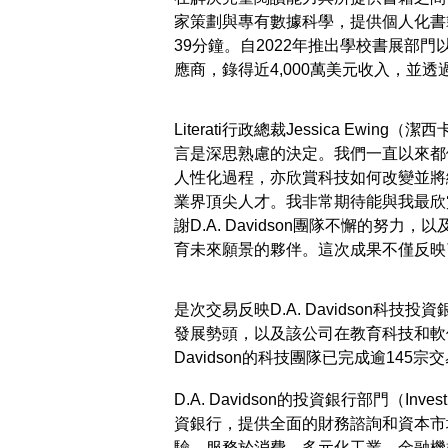
家策劃與專有數據科學，提供個人化書籍選
39分鐘。自2022年推出學校書展部門以
應商，錄得近4,000萬美元收入，並透過
Literati行政總裁Jessica Ewing（潔
言是深思熟慮的決定。我們一直以來都
人性化過程，亦欣賞科技如何改變並將繼續改變
業界頂尖人才。我非常期待能與我最欣
謝D.A. Davidson團隊不懈的
育未來願景的夥伴。這次成果不僅反映
是次交易反映D.A. Davidson科技投資銀行（
發展勢頭，以及該公司在教育科技和軟件
Davidson的科技團隊已完成逾145
D.A. Davidson的投資銀行部門（Inves
資銀行，提供全面的財務諮詢和資本市
驗，服務於消費、多元化工業、金融機構和