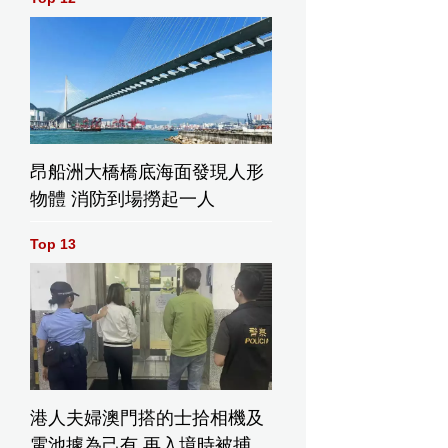
昂船洲大橋橋底海面發現人形
物體 消防到場撈起一人
Top 13
港人夫婦澳門搭的士拾相機及
電池據為己有 再入境時被捕