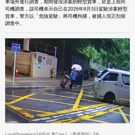
車場外進行調查，期間發現涉案的輕型貨車，於是上前向
司機調查，該司機表示自己在2026年8月3日駕駛涉案輕型
貨車，警方以「危險駕駛」將司機拘捕，被捕人現正扣留
調查中。
LoyalStrawberry1405@ 車Cam L（香港群組）FB