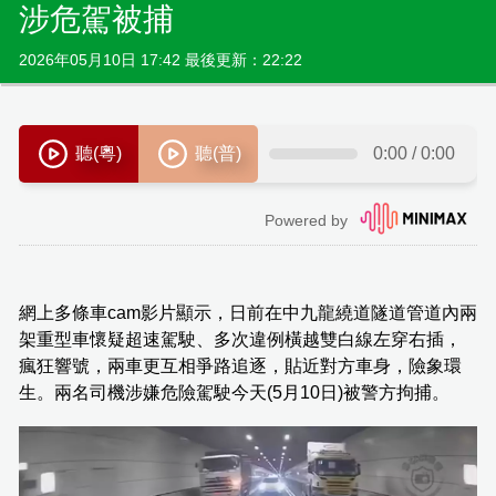
涉危駕被捕
2026年05月10日 17:42 最後更新：22:22
網上多條車cam影片顯示，日前在中九龍繞道隧道管道內兩
架重型車懷疑超速駕駛、多次違例橫越雙白線左穿右插，
瘋狂響號，兩車更互相爭路追逐，貼近對方車身，險象環
生。兩名司機涉嫌危險駕駛今天(5月10日)被警方拘捕。