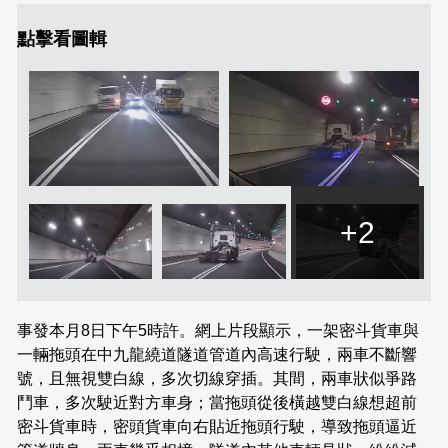
點擊看圖輯
+2
事發本月8日下午5時許。網上片段顯示，一架密斗貨車與
一輛拖頭在中九龍繞道隧道管道內高速行駛，兩車不斷響
號，且無視雙白線，多次切線穿插。其間，兩車狀似爭路
鬥車，多次駛近對方車身；當拖頭從後橫越雙白線想超前
密斗貨車時，密頭貨車向右貼近拖頭行駛，導致拖頭逼近