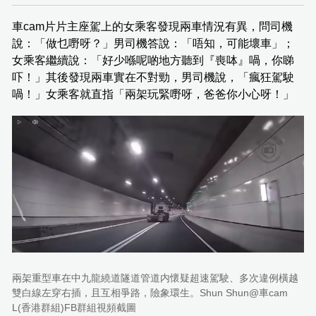
車cam片片主座駕上的女乘客發現兩車情況有異，問司機
說：「做乜嘢呀？」男司機答說：「唔知，可能壞車」；
女乘客繼續說：「好少喺呢啲地方聽到『喪呠』喎，你睇
吓！」其後發現兩車實在不對勁，男司機說，「瘋狂駕駛
喎！」女乘客就直指「兩架玩緊嘢呀，爸爸你小心呀！」
兩架重型車在中九龍繞道隧道管道内懷疑超速駕駛、多次違例橫越
雙白線左穿右插，且互相爭路，險象環生。Shun Shun@車cam
L(香港群組)FB群組視頻截圖