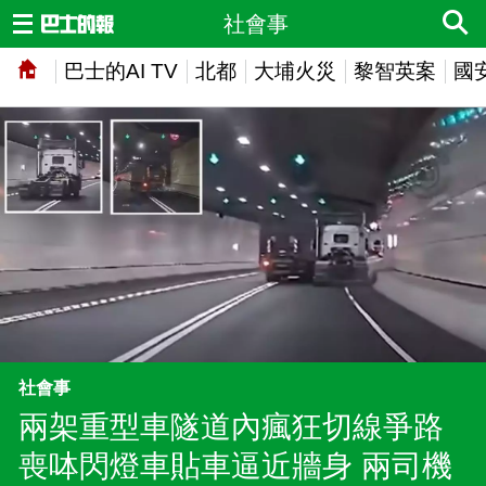
社會事
巴士的AI TV
北都
大埔火災
黎智英案
國
社會事
兩架重型車隧道內瘋狂切線爭路
喪呠閃燈車貼車逼近牆身 兩司機