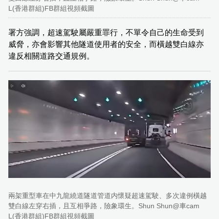
L(香港群組)FB群組視頻截圖
署方強調，超速駕駛屬嚴重罪行，不單令自己的生命受到
威脅，亦會影響其他隧道使用者的安全，而橫越雙白線亦
違反相關道路交通規例。
兩架重型車在中九龍繞道隧道管道内懷疑超速駕駛、多次違例橫越
雙白線左穿右插，且互相爭路，險象環生。Shun Shun@車cam
L(香港群組)FB群組視頻截圖