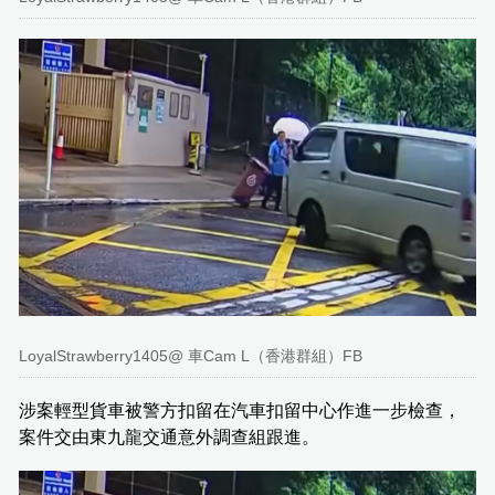
LoyalStrawberry1405@ 車Cam L（香港群組）FB
涉案輕型貨車被警方扣留在汽車扣留中心作進一步檢查，
案件交由東九龍交通意外調查組跟進。