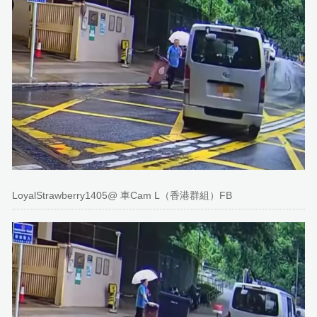
LoyalStrawberry1405@ 車Cam L（香港群組）FB