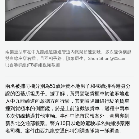
兩架重型車在中九龍繞道隧道管道内懷疑超速駕駛、多次違例橫越
雙白線左穿右插，且互相爭路，險象環生。Shun Shun@車cam
L(香港群組)FB群組視頻截圖
兩名被捕司機分別為51歲姓黃本地男子和48歲持香港身分
證的巴基斯坦男子。據了解，黃男駕駛貨櫃車於油麻地進
入中九龍繞道向啟德方向行駛，其間被隔籬線行駛的貨車
撞到貨櫃車的側面鏡，於是上前追截該貨車，過程中兩車
多次切線越過其他車輛。事件中除市民報案外，黃男亦到
新界北交通部報案。警方10日以危險駕駛罪名拘捕涉案兩
名司機。案件由西九龍交通部特別調查隊第一隊調查。