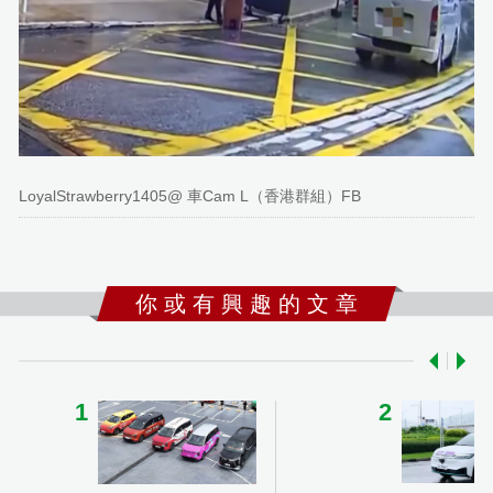
LoyalStrawberry1405@ 車Cam L（香港群組）FB
你 或 有 興 趣 的 文 章