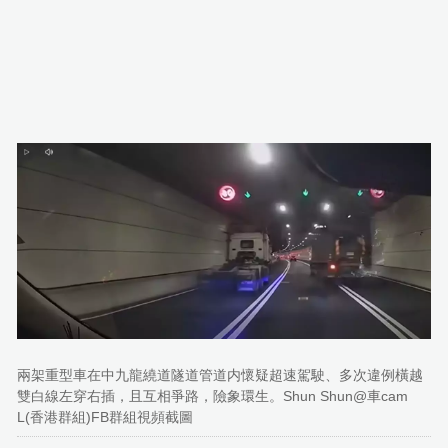
兩架重型車在中九龍繞道隧道管道内懷疑超速駕駛、多次違例橫越
雙白線左穿右插，且互相爭路，險象環生。Shun Shun@車cam
L(香港群組)FB群組視頻截圖