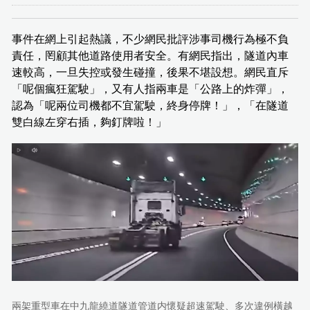
事件在網上引起熱議，不少網民批評涉事司機行為極不負
責任，罔顧其他道路使用者安全。有網民指出，隧道內車
速較高，一旦失控或發生碰撞，後果不堪設想。網民直斥
「呢個瘋狂駕駛」，又有人指兩車是「公路上的炸彈」，
認為「呢兩位司機都不宜駕駛，終身停牌！」，「在隧道
雙白線左穿右插，夠釘牌啦！」
兩架重型車在中九龍繞道隧道管道内懷疑超速駕駛、多次違例橫越