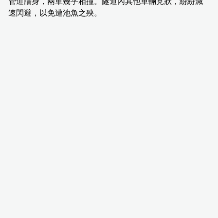
管道牆身，兩車幾乎相撞。隧道內其他車輛見狀，紛紛減
速閃避，以免遭池魚之殃。