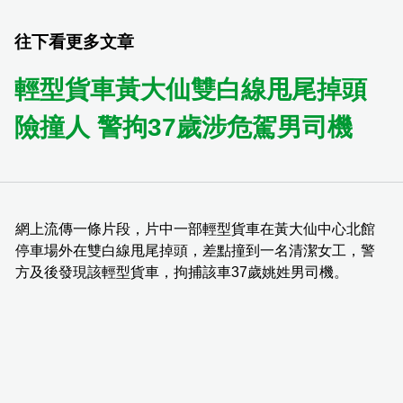
往下看更多文章
輕型貨車黃大仙雙白線甩尾掉頭
險撞人 警拘37歲涉危駕男司機
網上流傳一條片段，片中一部輕型貨車在黃大仙中心北館
停車場外在雙白線甩尾掉頭，差點撞到一名清潔女工，警
方及後發現該輕型貨車，拘捕該車37歲姚姓男司機。