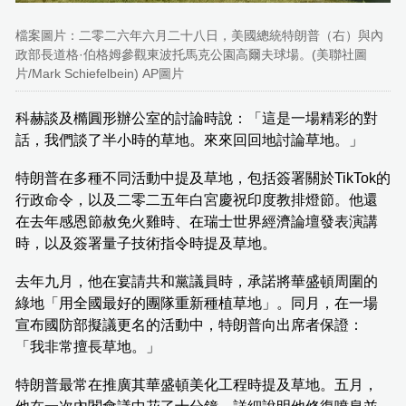
檔案圖片：二零二六年六月二十八日，美國總統特朗普（右）與內
政部長道格·伯格姆參觀東波托馬克公園高爾夫球場。(美聯社圖
片/Mark Schiefelbein) AP圖片
科赫談及橢圓形辦公室的討論時說：「這是一場精彩的對
話，我們談了半小時的草地。來來回回地討論草地。」
特朗普在多種不同活動中提及草地，包括簽署關於TikTok的
行政命令，以及二零二五年白宮慶祝印度教排燈節。他還
在去年感恩節赦免火雞時、在瑞士世界經濟論壇發表演講
時，以及簽署量子技術指令時提及草地。
去年九月，他在宴請共和黨議員時，承諾將華盛頓周圍的
綠地「用全國最好的團隊重新種植草地」。同月，在一場
宣布國防部擬議更名的活動中，特朗普向出席者保證：
「我非常擅長草地。」
特朗普最常在推廣其華盛頓美化工程時提及草地。五月，