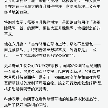
大片範圍變成了塵土飛揚的泥地。此後數周，工作人員一
直在建造一個龐大的直升機停機坪，意味著草坪上又有更
多草地被移除。
特朗普表示，需要直升機停機坪，是因為目前用作「海軍
陸戰隊一號」的新型、更強大直升機機隊，會撕裂之前的
草皮。
他在六月說：「當你降落在草地上時，草地不是變色——
而是被撕裂。」特朗普甚至形容草皮「到處都是」，並
說：「一半的草地堆在橢圓形辦公室前門。」
史葛奇蹟生長公司在UFC賽事後，向國家公園管理局捐贈
一百萬美元的資金和產品支援，以恢復南草坪。特朗普在
六月與科赫會面時，選定了一種由四種高羊茅和四種肯塔
基藍草組成的定制草坪混合物。該公司行政總裁詹姆斯·黑
格多恩是特朗普的支持者。
科赫表示，特朗普在看到每種草地的地毯樣本狀樣品時，
提出了良好而詳細的問題。