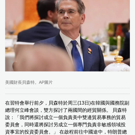
美國財長貝森特。AP圖片
在習特會舉行前夕，貝森特於周三(13日)在韓國與國務院副
總理何立峰會談，雙方探討了兩國間的經貿關係。 貝森特
說：「我們將探討成立一個負責美中雙邊貿易事務的貿易
委員會，同時還將探討另成立一個專門負責非敏感領域投
資事宜的投資委員會。」 在啟程前往中國途中，特朗普總