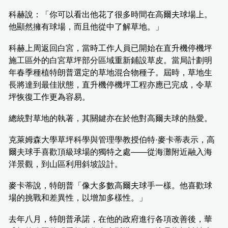
科赫說：「你可以看出他花了很多時間在高爾夫球場上。
他顯然擁有球場，而且他從中了解草地。」
科赫上周返回白宮，當時工作人員已開始在直升機停機坪
施工區外的白宮草坪部分區域重新鋪設草皮。當局計劃明
年春季種植特朗普選定的草地混合物種子。屆時，草地生
長將達到最佳狀態，直升機停機坪工程亦應已完成，令草
坪恢復工作更為容易。
總統對草地的執著，其關鍵亦在於他對高爾夫球的熱愛。
克萊姆森大學草坪科學與管理學教授伯特·麥卡蒂表示，高
爾夫球手喜歡頂級球場的獨特之處——從海灘附近融入海
洋景觀，到山區利用斜坡設計。
麥卡蒂說，特朗普「像大多數高爾夫球手一樣。他喜歡球
場的挑戰和差異性，以增加多樣性。」
去年八月，特朗普承諾，在他的政府進行各項改善後，華