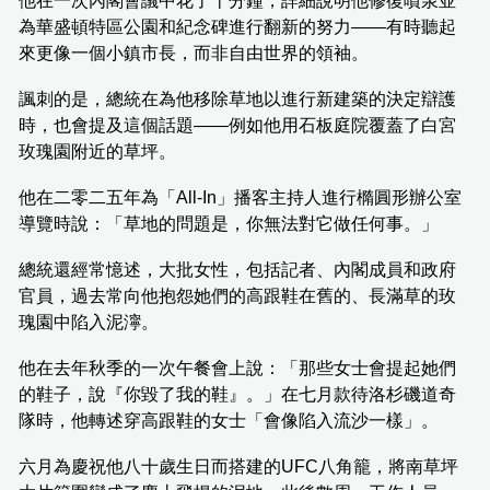
他在一次內閣會議中花了十分鐘，詳細說明他修復噴泉並
為華盛頓特區公園和紀念碑進行翻新的努力——有時聽起
來更像一個小鎮市長，而非自由世界的領袖。
諷刺的是，總統在為他移除草地以進行新建築的決定辯護
時，也會提及這個話題——例如他用石板庭院覆蓋了白宮
玫瑰園附近的草坪。
他在二零二五年為「All-In」播客主持人進行橢圓形辦公室
導覽時說：「草地的問題是，你無法對它做任何事。」
總統還經常憶述，大批女性，包括記者、內閣成員和政府
官員，過去常向他抱怨她們的高跟鞋在舊的、長滿草的玫
瑰園中陷入泥濘。
他在去年秋季的一次午餐會上說：「那些女士會提起她們
的鞋子，說『你毀了我的鞋』。」在七月款待洛杉磯道奇
隊時，他轉述穿高跟鞋的女士「會像陷入流沙一樣」。
六月為慶祝他八十歲生日而搭建的UFC八角籠，將南草坪