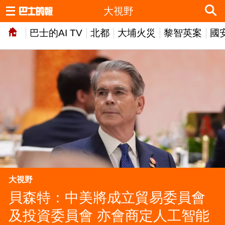
大視野
巴士的AI TV
北都
大埔火災
黎智英案
國
大視野
貝森特：中美將成立貿易委員會
及投資委員會 亦會商定人工智能