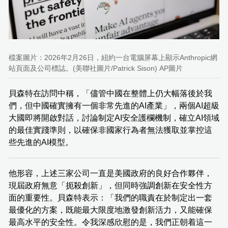
檔案圖片：2026年2月26日，紐約一台電腦屏幕上顯示Anthropic網
站頁面及公司標誌。(美聯社圖片/Patrick Sison) AP圖片
貝森特在訪問中稱，「儘管中國在整體上仍大幅落後於我
們，但中國確實擁有一個非常先進的AI產業」，兩個AI超級
大國即將開啟對話，討論制定AI安全護欄機制，確立AI領域
的最佳實踐準則，以確保非國家行為者無法獲取並掌控這
些先進的AI模型。
他形容，上述三家公司一直是美國政府的良好合作夥伴，
現屆政府無意「扼殺創新」，但同時強調創新在安全性方
面的重要性。貝森特表示：「我們的職責在於制定出一套
最優化的方案，既能最大限度地激發創新活力，又能確保
最高水平的安全性。令我深感欣慰的是，我們正朝着這一