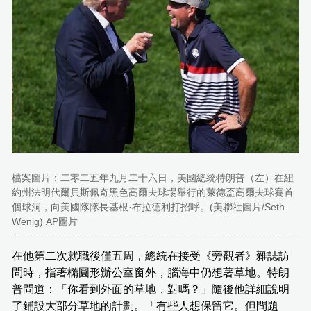
檔案圖片：二零二五年九月二十六日，美國總統特朗普（左）在紐
約州法明代爾貝斯佩奇黑色高爾夫球場舉行的萊德盃高爾夫球賽首
個球洞，向美國隊隊長基根·布拉德利打招呼。(美聯社圖片/Seth
Wenig) AP圖片
在他第二次就職後僅五周，總統在接受《旁觀者》雜誌訪
問時，指著橢圓形辦公室窗外，腦海中仍想著草地。特朗
普問道：「你看到外面的草地，對嗎？」隨後他詳細說明
了鋪設大部分草地的計劃。「有些人想保留它。但問題