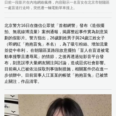
日前一段影片在內地網絡瘋傳，內容顯示一名盲女在北京市朝陽區
一處盲道行走時，突然遭一輛電動單車撞上。
北京警方16日在微信公眾號「首都網警」發布《造假擺
拍、無底線博流量》案例通報，揭露整起事件實為刻意策
劃的假影片。警方指出，26歲劉姓男子與24歲江姓女子
（即網紅「抱抱盲兔」本名），為了吸引粉絲、增加流量
並從中牟利， 在朝陽區某路段故意擺拍「盲人在盲道被電
動車撞擊且遭辱罵」的情節，之後再透過短影音平台發
布，刻意誤導大量網友關注與討論，造成惡劣社會影響。
目前兩人已被依法採取刑事強制措施，相關案件仍在進一
步偵辦中。目前當事人江某某的帳號「抱抱盲兔」已被禁
止關注，作品清零。