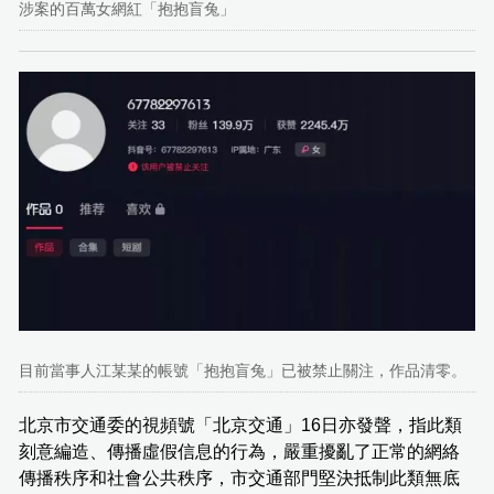
涉案的百萬女網紅「抱抱盲兔」
目前當事人江某某的帳號「抱抱盲兔」已被禁止關注，作品清零。
北京市交通委的視頻號「北京交通」16日亦發聲，指此類
刻意編造、傳播虛假信息的行為，嚴重擾亂了正常的網絡
傳播秩序和社會公共秩序，市交通部門堅決抵制此類無底