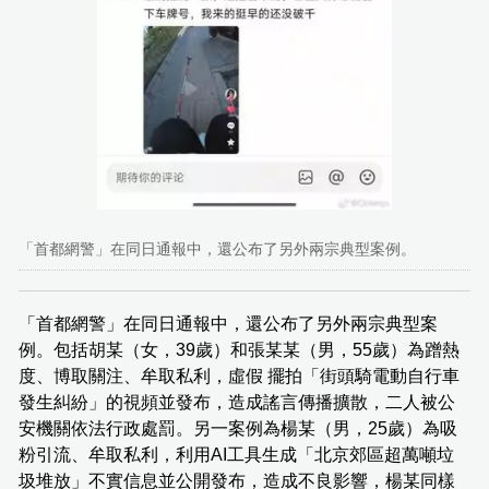
「首都網警」在同日通報中，還公布了另外兩宗典型案例。
「首都網警」在同日通報中，還公布了另外兩宗典型案
例。包括胡某（女，39歲）和張某某（男，55歲）為蹭熱
度、博取關注、牟取私利，虛假 擺拍「街頭騎電動自行車
發生糾紛」的視頻並發布，造成謠言傳播擴散，二人被公
安機關依法行政處罰。另一案例為楊某（男，25歲）為吸
粉引流、牟取私利，利用AI工具生成「北京郊區超萬噸垃
圾堆放」不實信息並公開發布，造成不良影響，楊某同樣