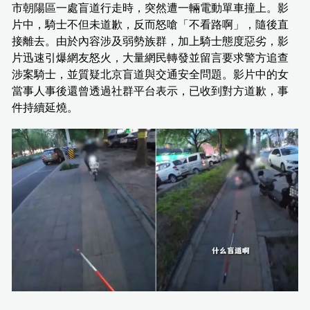
市朝陽區一處盲道行走時，突然遭一輛電動單車撞上。影
片中，騎士不但未道歉，反而怒嗆「不看路啊」，隨後直
接離去。由於內容涉及弱勢族群，加上騎士態度惡劣，影
片迅速引爆網友怒火，大量網民轉發並留言要求警方追查
涉案騎士，並質疑北京盲道與交通安全問題。影片中的女
當事人事後還曾透過社群平台表示，已收到對方道歉，事
件持續延燒。