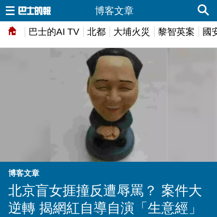
博客文章
巴士的AI TV
北都
大埔火災
黎智英案
國
博客文章
北京盲女捱撞反遭辱罵？ 案件大
逆轉 揭網紅自導自演「生意經」