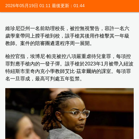
2026年05月19日 01:11 最後更新：01:44
維珍尼亞州一名前助理校長，被控無視警告，容許一名六
歲學童帶同上膛手槍到校，該手槍其後用作槍擊其一年級
教師。案件的陪審團遴選程序周一展開。
檢控官指，埃博尼·帕克被控八項嚴重虐待兒童罪，每項控
罪對應手槍內的一發子彈。該手槍於2023年1月被帶入紐波
特紐斯市里奇內克小學教師艾比·茲韋爾納的課室。每項罪
名一旦罪成，最高可判處五年監禁。