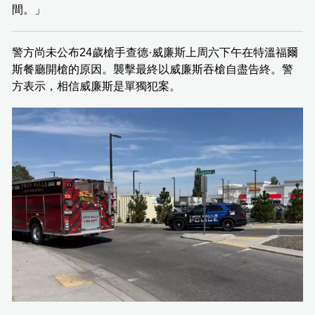
間。」
警方尚未公布24歲槍手查德·威廉斯上周六下午在特溫福爾
斯餐廳開槍的原因。襲擊最終以威廉斯吞槍自盡告終。警
方表示，相信威廉斯是單獨犯案。