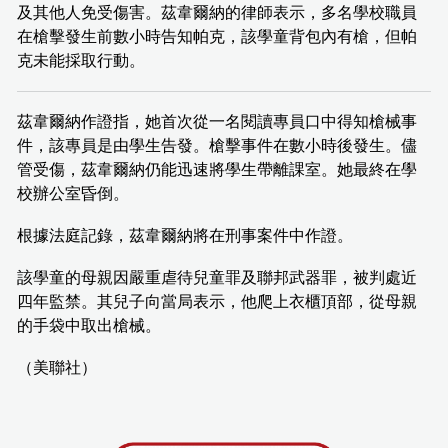
及其他人免受傷害。茲韋爾納的律師表示，多名學校職員
在槍擊發生前數小時告知帕克，該學童背包內有槍，但帕
克未能採取行動。
茲韋爾納作證指，她首次從一名閱讀專員口中得知槍械事
件，該專員是由學生告發。槍擊事件在數小時後發生。儘
管受傷，茲韋爾納仍能迅速將學生帶離課室。她最終在學
校辦公室昏倒。
根據法庭記錄，茲韋爾納將在刑事案件中作證。
該學童的母親因嚴重虐待兒童罪及聯邦武器罪，被判處近
四年監禁。其兒子向當局表示，他爬上衣櫃頂部，從母親
的手袋中取出槍械。
（美聯社）