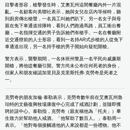
目擊者形容，槍擊發生時，艾奧瓦州這間餐廳內外一片混
亂。一名顧客向美聯社表示，她與女兒在店內等候時，聽
到廚房傳出槍聲，一名員工叫她們趴下。另一名女子與母
親在免下車通道排隊時，看到人們跑過馬路，員工衝出餐
廳，一名指揮交通的男子告訴她們有槍手。一名在餐廳附
近交通燈前的人士形容，看到一名持AR式步槍的人從免下
車通道出現，另一名持手槍的男子開始向疑犯開槍。
警方表示，襲擊期間，一名休班州警及一名平民向威廉斯
開槍，將他從餐廳引開。警方尚未公布任何死者的身份，
但家人和朋友確認加里貝及克里斯托弗·克勞奇是死者之
一。
克勞奇的朋友加倫·泰勒表示，克勞奇數年前在艾奧瓦州魯
珀特的文藝復興牧場康復中心完成了戒酒計劃，並隨即獲
聘於該中心。泰勒指，克勞奇（親友稱他為「托夫」）畢
生致力於幫助他人戒酒。「他幫助了數百人。」泰勒周一
表示。「他對每個接觸過他的人來說都是一份禮物。他不