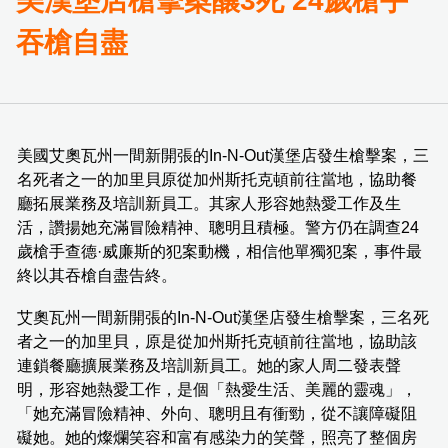
美漢堡店槍擊案釀3死 24歲槍手
吞槍自盡
美國艾奧瓦州一間新開張的In-N-Out漢堡店發生槍擊案，三
名死者之一的加里貝原從加州斯托克頓前往當地，協助餐
廳拓展業務及培訓新員工。其家人形容她熱愛工作及生
活，讚揚她充滿冒險精神、聰明且積極。警方仍在調查24
歲槍手查德·威廉斯的犯案動機，相信他單獨犯案，事件最
終以其吞槍自盡告終。
艾奧瓦州一間新開張的In-N-Out漢堡店發生槍擊案，三名死
者之一的加里貝，原是從加州斯托克頓前往當地，協助該
連鎖餐廳擴展業務及培訓新員工。她的家人周二發表聲
明，形容她熱愛工作，是個「熱愛生活、美麗的靈魂」，
「她充滿冒險精神、外向、聰明且有衝勁，從不讓障礙阻
礙她。她的燦爛笑容和富有感染力的笑聲，照亮了整個房