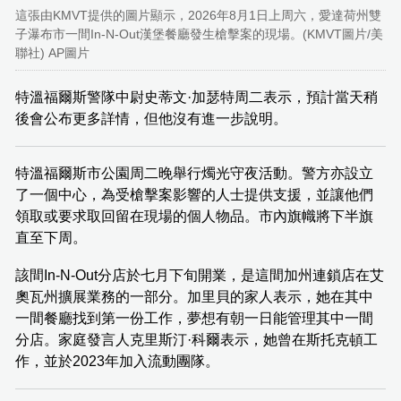
這張由KMVT提供的圖片顯示，2026年8月1日上周六，愛達荷州雙
子瀑布市一間In-N-Out漢堡餐廳發生槍擊案的現場。(KMVT圖片/美
聯社) AP圖片
特溫福爾斯警隊中尉史蒂文·加瑟特周二表示，預計當天稍
後會公布更多詳情，但他沒有進一步說明。
特溫福爾斯市公園周二晚舉行燭光守夜活動。警方亦設立
了一個中心，為受槍擊案影響的人士提供支援，並讓他們
領取或要求取回留在現場的個人物品。市內旗幟將下半旗
直至下周。
該間In-N-Out分店於七月下旬開業，是這間加州連鎖店在艾
奧瓦州擴展業務的一部分。加里貝的家人表示，她在其中
一間餐廳找到第一份工作，夢想有朝一日能管理其中一間
分店。家庭發言人克里斯汀·科爾表示，她曾在斯托克頓工
作，並於2023年加入流動團隊。