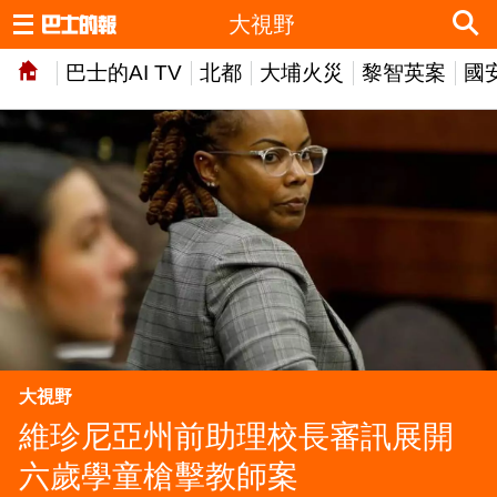
大視野
巴士的AI TV
北都
大埔火災
黎智英案
國
大視野
維珍尼亞州前助理校長審訊展開
六歲學童槍擊教師案