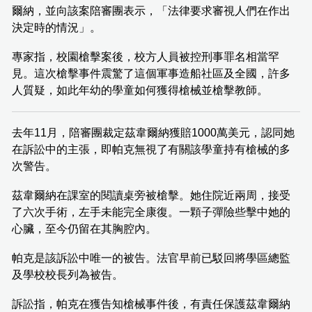
爾納，並向該案陪審團表示，「法律要求審視人們在作出
決定時的情況」。
專家指，校園槍擊案後，校方人員被控刑事罪名相當罕
見。這次槍擊事件震驚了這個軍事造船社區及全國，許多
人質疑，如此年幼的學童如何獲得槍械並槍擊教師。
去年11月，陪審團裁定茲韋爾納獲賠1000萬美元，認同她
在訴訟中的主張，即帕克無視了有關該學童持有槍械的多
次警告。
茲韋爾納在課室的閱讀桌旁被槍擊。她住院近兩周，接受
了六次手術，左手未能完全康復。一顆子彈險些擊中她的
心臟，至今仍留在其胸腔內。
帕克是該訴訟中唯一的被告。法官早前已駁回將學區總監
及學校校長列為被告。
訴訟指，帕克在獲告知槍械事件後，有責任保護茲韋爾納