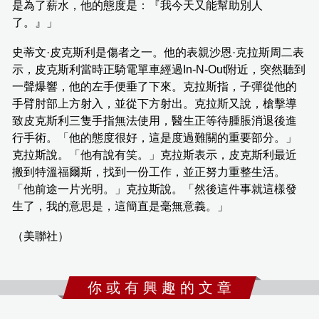
是為了薪水，他的態度是：『我今天又能幫助別人
了。』」
史蒂文·皮克斯利是傷者之一。他的表親沙恩·克拉斯周二表
示，皮克斯利當時正騎電單車經過In-N-Out附近，突然聽到
一聲爆響，他的左手便垂了下來。克拉斯指，子彈從他的
手臂肘部上方射入，並從下方射出。克拉斯又說，槍擊導
致皮克斯利三隻手指無法使用，醫生正等待腫脹消退後進
行手術。「他的態度很好，這是度過難關的重要部分。」
克拉斯說。「他有說有笑。」克拉斯表示，皮克斯利最近
搬到特溫福爾斯，找到一份工作，並正努力重整生活。
「他前途一片光明。」克拉斯說。「然後這件事就這樣發
生了，我的意思是，這簡直是毫無意義。」
（美聯社）
你 或 有 興 趣 的 文 章