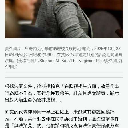
資料圖片：里奇內克小學前助理校長埃博尼·帕克，2025年10月28
日於維珍尼亞州紐波特紐斯，在艾比·茲韋爾納對她的訴訟期間望向
法庭。(美聯社圖片/Stephen M. Katz/The Virginian-Pilot/資料圖片)
AP圖片
根據法庭文件，控罪指帕克「在照顧學生方面，故意作出
行為或不作為，其行為極其惡劣、肆意且應受譴責，顯示
出對人類生命的魯莽漠視」。
帕克的代表律師周一早上在庭上，未能就其辯護回應評
論。不過，其律師去年在民事訴訟中辯稱，這次槍擊事件
是「無法預見」的。他們辯稱帕克沒有法律責任保護茲韋