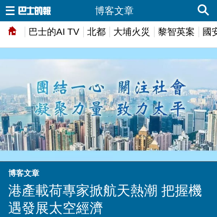
博客文章
巴士的AI TV
北都
大埔火災
黎智英案
國
博客文章
港產載荷專家掀航天熱潮 把握機
遇發展太空經濟