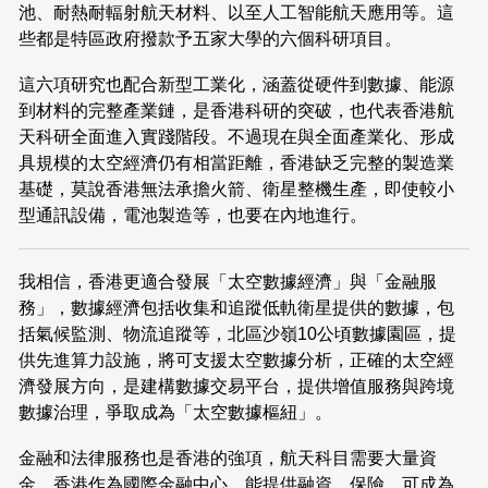
池、耐熱耐輻射航天材料、以至人工智能航天應用等。這
些都是特區政府撥款予五家大學的六個科研項目。
這六項研究也配合新型工業化，涵蓋從硬件到數據、能源
到材料的完整產業鏈，是香港科研的突破，也代表香港航
天科研全面進入實踐階段。不過現在與全面產業化、形成
具規模的太空經濟仍有相當距離，香港缺乏完整的製造業
基礎，莫說香港無法承擔火箭、衛星整機生產，即使較小
型通訊設備，電池製造等，也要在內地進行。
我相信，香港更適合發展「太空數據經濟」與「金融服
務」，數據經濟包括收集和追蹤低軌衛星提供的數據，包
括氣候監測、物流追蹤等，北區沙嶺10公頃數據園區，提
供先進算力設施，將可支援太空數據分析，正確的太空經
濟發展方向，是建構數據交易平台，提供增值服務與跨境
數據治理，爭取成為「太空數據樞紐」。
金融和法律服務也是香港的強項，航天科目需要大量資
金，香港作為國際金融中心，能提供融資、保險，可成為