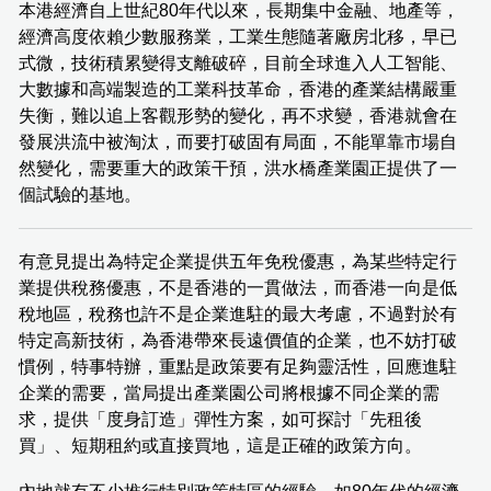
本港經濟自上世紀80年代以來，長期集中金融、地產等，
經濟高度依賴少數服務業，工業生態隨著廠房北移，早已
式微，技術積累變得支離破碎，目前全球進入人工智能、
大數據和高端製造的工業科技革命，香港的產業結構嚴重
失衡，難以追上客觀形勢的變化，再不求變，香港就會在
發展洪流中被淘汰，而要打破固有局面，不能單靠市場自
然變化，需要重大的政策干預，洪水橋產業園正提供了一
個試驗的基地。
有意見提出為特定企業提供五年免稅優惠，為某些特定行
業提供稅務優惠，不是香港的一貫做法，而香港一向是低
稅地區，稅務也許不是企業進駐的最大考慮，不過對於有
特定高新技術，為香港帶來長遠價值的企業，也不妨打破
慣例，特事特辦，重點是政策要有足夠靈活性，回應進駐
企業的需要，當局提出產業園公司將根據不同企業的需
求，提供「度身訂造」彈性方案，如可探討「先租後
買」、短期租約或直接買地，這是正確的政策方向。