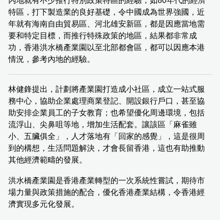
內地就有不少推行特別政策特區的經驗，如80年代的經濟
特區，打下製造業的良好基礎，令中國成為世界強國，近
年就有海南自由貿易區、河北雄安新區，都是因應當地需
要和特定目標，而推行特殊政策的地區，結果都非常成
功，香港洪水橋產業園以至北部都會區，都可以因應本港
情況，參考內地的經驗。
林健鋒提出，計劃將產業園打造成小社區，成立一站式服
務中心，協助企業處理商業登記、開設銀行戶口，甚至協
助安排企業員工的子女教育；也希望優化周邊環境，包括
流浮山、尖鼻咀等地，增加生活配套。讓該區「麻雀雖
小、五臟俱全」，人才落地有「回家的感覺」，這是很周
到的構想，生活問題解決，才會長留香港，這也有助推動
其他經濟範疇的發展。
洪水橋產業園是香港產業轉型的一次系統性嘗試，期待市
場力量與政策措施的配合，優化香港產業結構，令香港經
濟實現多元化發展。