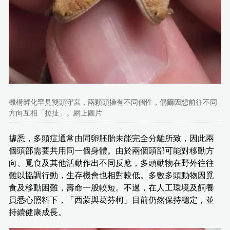
機構孵化罕見雙頭守宮，兩顆頭擁有不同個性，偶爾因想前往不同
方向互相「拉扯」。網上圖片
據悉，多頭症通常由同卵胚胎未能完全分離所致，因此兩
個頭部需要共用同一個身體。由於兩個頭部可能對移動方
向、覓食及其他活動作出不同反應，多頭動物在野外往往
難以協調行動，生存機會也相對較低。多數多頭動物因覓
食及移動困難，壽命一般較短。不過，在人工環境及飼養
員悉心照料下，「西蒙與葛芬柯」目前仍然保持穩定，並
持續健康成長。