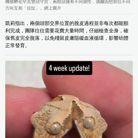
機構孵化罕見雙頭守宮，兩顆頭擁有不同個性，偶爾因想前往不同
方向互相「拉扯」。網上圖片
凱莉指出，兩個頭部交界位置的脫皮過程並非每次都能順
利完成，團隊往往需要花費大量時間，仔細檢查全身，確
保舊皮完全脫落，以免殘留皮膚阻礙血液循環，影響幼體
正常發育。