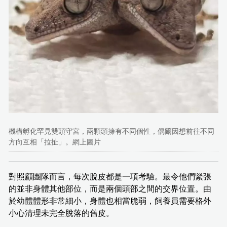
機構孵化罕見雙頭守宮，兩顆頭擁有不同個性，偶爾因想前往不同
方向互相「拉扯」。網上圖片
對照顧團隊而言，每次脫皮都是一項考驗。最令他們緊張
的並非身體其他部位，而是兩個頭部之間的交界位置。由
於幼體體形非常細小，身體也相當脆弱，飼養員需要格外
小心清理未完全脫落的舊皮。