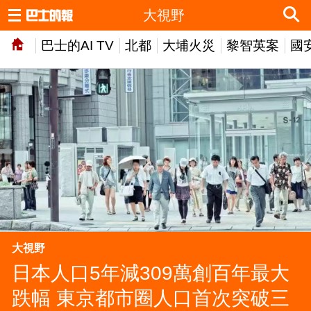
大視野
巴士的AI TV
北都
大埔火災
黎智英案
國
大視野
日本人口5年減309萬創百年最大
跌幅 東京都市圈人口首次突破三