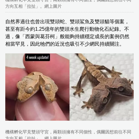
方向互相「拉扯」。網上圖片
自然界過往也曾出現雙頭蛇、雙頭鯊魚及雙頭貓等個案，
甚至有距今約1.25億年的雙頭水生爬行動物化石紀錄。不
過，像「西蒙與葛芬柯」般能夠持續穩定成長的案例仍然
相當罕見，因此牠們的近況也吸引不少網民持續關注。
機構孵化罕見雙頭守宮，兩顆頭擁有不同個性，偶爾因想前往不同
方向互相「拉扯」。網上圖片