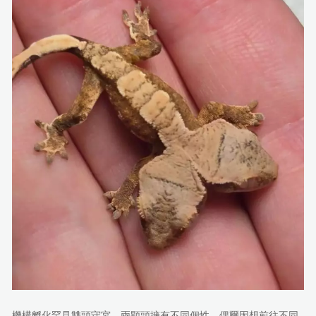
機構孵化罕見雙頭守宮，兩顆頭擁有不同個性，偶爾因想前往不同