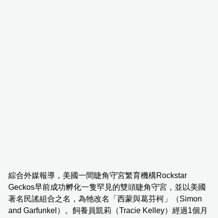
綜合外媒報導，美國一間睫角守宮繁育機構Rockstar
Geckos早前成功孵化一隻罕見的雙頭睫角守宮，並以美國
著名民謠組合之名，為牠改名「西蒙與葛芬柯」（Simon
and Garfunkel）。飼養員凱莉（Tracie Kelley）經過1個月