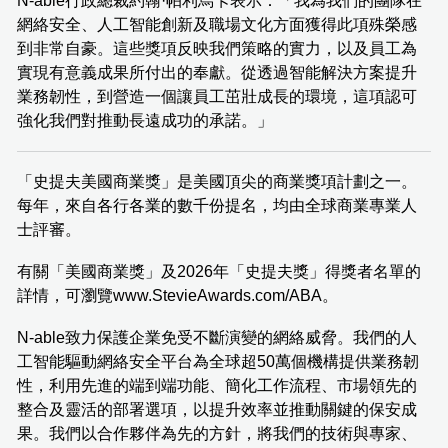
N-able行政總裁約翰·帕利烏卡表示：「我為我們的團隊在
網絡安全、人工智能創新及職場文化方面獲得此項殊榮感
到非常自豪。這些獎項反映我們策略的實力，以及員工為
實現有意義成果所付出的奉獻。從透過智能解決方案提升
業務韌性，到營造一個讓員工茁壯成長的環境，這項認可
強化我們對推動長遠成功的承諾。」
「史提夫美國商業獎」是美國頂尖的商業獎項計劃之一。
每年，來自各行各業的數千份提名，均由全球商業專業人
士評審。
有關「美國商業獎」及2026年「史提夫獎」得獎者名單的
詳情，可瀏覽www.StevieAwards.com/ABA。
N-able致力保護企業免受不斷演變的網絡威脅。我們的人
工智能驅動網絡安全平台為全球超50萬個機構提供業務韌
性，利用先進的端到端功能、簡化工作流程、市場領先的
整合及靈活的部署選項，以提升效率並推動關鍵的保安成
果。我們以合作夥伴為先的方針，將我們的技術與專家、