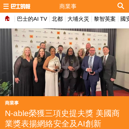
商業事
巴士的AI TV
北都
大埔火災
黎智英案
國
商業事
N-able榮獲三項史提夫獎 美國商
業獎表揚網絡安全及AI創新