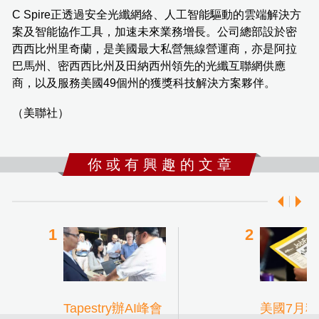
C Spire正透過安全光纖網絡、人工智能驅動的雲端解決方
案及智能協作工具，加速未來業務增長。公司總部設於密
西西比州里奇蘭，是美國最大私營無線營運商，亦是阿拉
巴馬州、密西西比州及田納西州領先的光纖互聯網供應
商，以及服務美國49個州的獲獎科技解決方案夥伴。
（美聯社）
你 或 有 興 趣 的 文 章
Tapestry辦AI峰會
美國7月料