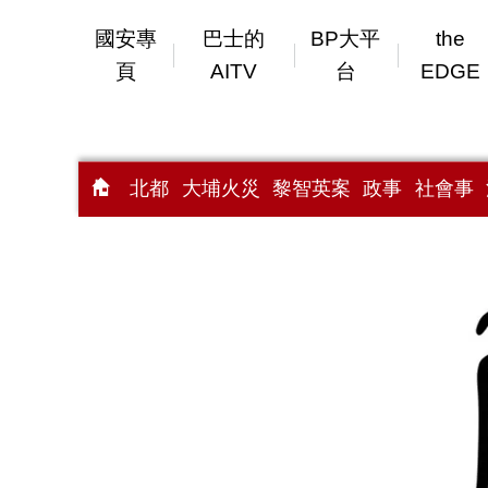
國安專
巴士的
BP大平
the
頁
AITV
台
EDGE
北都
大埔火災
黎智英案
政事
社會事