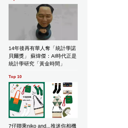
,深圳特區俯瞰
14年後再有華人奪「統計學諾
貝爾獎」 蘇煒傑：AI時代正是
統計學研究「黃金時間」
Top 10
7仔聯乘niko and...推迷你相機