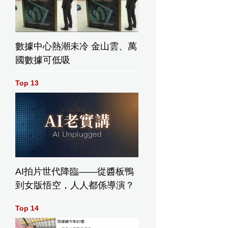
數據中心熱潮未冷 金山雲、萬
國數據可低吸
Top 13
AI拍片世代降臨——從醬板鴨
到女版悟空，人人都係導演？
Top 14