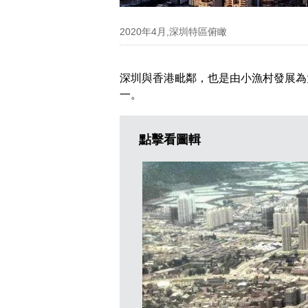
2020年4月,深圳特區俯瞰
深圳與香港毗鄰，也是由小漁村發展為
一。
點擊看圖輯