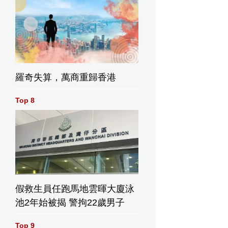
羅奇失算，萬商重歸香港
Top 8
假救生員任跑馬地雲暉大廈泳
池2年始被揭 警拘22歲男子
Top 9