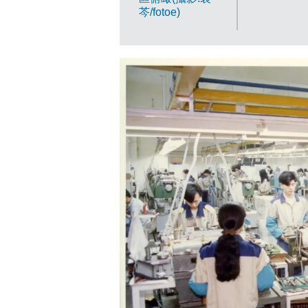
芩/fotoe)