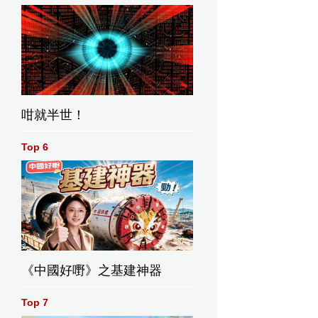
咁就半世！
Top 6
《中國好嘢》之基建神器
Top 7