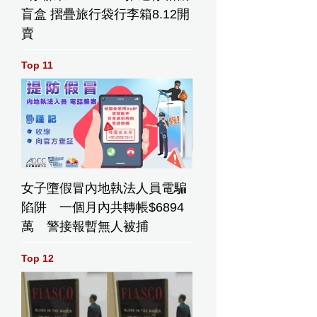
盲盒 摺疊旅行袋行李箱8.12開
賣
Top 11
女子墮假冒內地執法人員電騙
陷阱 一個月內共轉帳$6894
萬 警接報暫無人被捕
Top 12