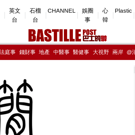
英文
石榴
CHANNEL
娛圈
心
Plastic
台
台
事
韓
法庭事
錢財事
地產
中醫事
醫健事
大視野
兩岸
@