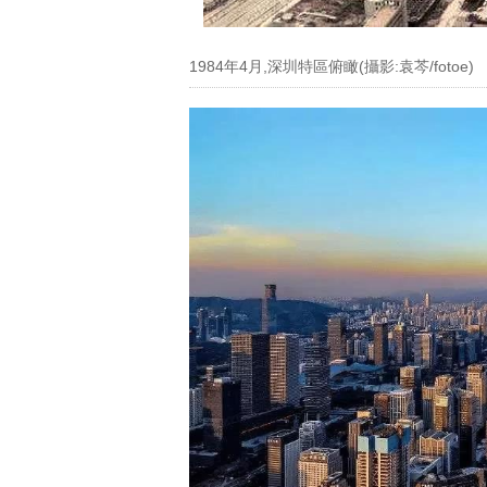
1984年4月,深圳特區俯瞰(攝影:袁芩/fotoe)