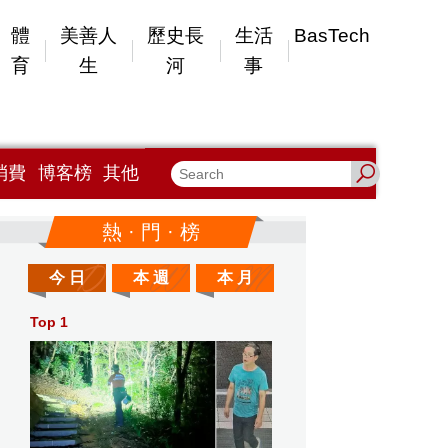
體
美善人
歷史長
生活
BasTech
育
生
河
事
消費
博客榜
其他
熱 · 門 · 榜
今 日
本 週
本 月
Top 1