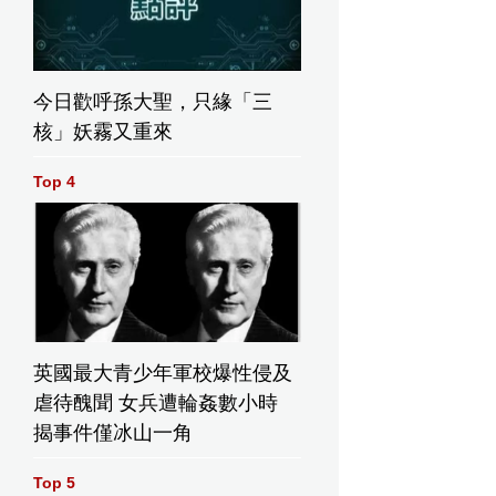
今日歡呼孫大聖，只緣「三
核」妖霧又重來
Top 4
英國最大青少年軍校爆性侵及
虐待醜聞 女兵遭輪姦數小時
揭事件僅冰山一角
Top 5