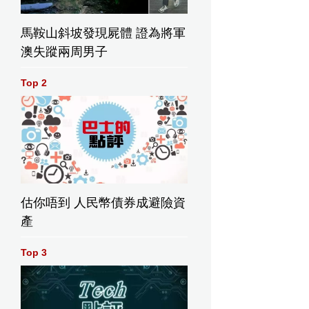
馬鞍山斜坡發現屍體 證為將軍
澳失蹤兩周男子
Top 2
估你唔到 人民幣債券成避險資
產
Top 3