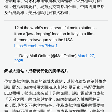
德哥爾摩、匈牙利布達佩斯和英國倫敦，亞洲地區則有4
個，包括泰國曼谷、烏茲別克首都塔什幹、中國四川成都
及台灣高雄，美洲地區則只有洛杉磯。
12 of the world's most beautiful metro stations -
from a 'jaw-dropping' location in Italy to a film-
themed extravaganza in the USA
https://t.co/ebecVPHwe1
— Daily Mail Online (@MailOnline)
March 27,
2025
錦城大道站：成都現代化的美學名片
位於成都地鐵6號線的錦城大道站，以其流線型建築與燈光
設計聞名。站內採用大面積玻璃與金屬元素，搭配柔和的
LED照明，營造出未來感十足的氛圍。設計靈感源自成都
「天府之國」的自然與文化，站內裝飾融入川西園林元
素，既現代又不失地方特色。作為成都地鐵系統的重要樞
紐，該站不僅服務市民出行，更成為遊客拍照打卡的新地