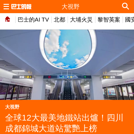
大視野
巴士的AI TV
北都
大埔火災
黎智英案
國
大視野
全球12大最美地鐵站出爐！四川
成都錦城大道站驚艷上榜