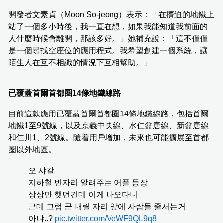
開發者文素貞（Moon So-jeong）表示：「在擠迫的地鐵上
站了一個多小時後，我一直在想，如果我能知道我前面的
人什麼時候會離開，那該多好。」她補充說：「這不僅僅
是一個尋找空座位的應用程式。我希望創建一個系統，讓
陌生人在互不相識的情況下互相幫助。」
已覆蓋首爾首都圈14條地鐵線路
目前這款應用已覆蓋首爾首都圈14條地鐵線路，包括首爾
地鐵1至9號線，以及京義中央線、水仁盆唐線、新盆唐線
和仁川1、2號線。隨着用戶增加，未來也可能擴展至首都
圈以外地區。
오 샤갈
지하철 빈자리 알려주는 어플 등장
상상만 햇던건데 이게 나오다니
근데 그럼 곧 내릴 자리 앞에 사람들 줄서는거
아냐..?
pic.twitter.com/VeWF9QL9q8