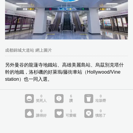
成都錦城大道站 網上圖片
另外曼谷的龍蓮寺地鐵站、高雄美麗島站、烏茲別克塔什
幹的地鐵，洛杉磯的好萊塢/藤街車站（Hollywood/Vine
station）也一同入選。