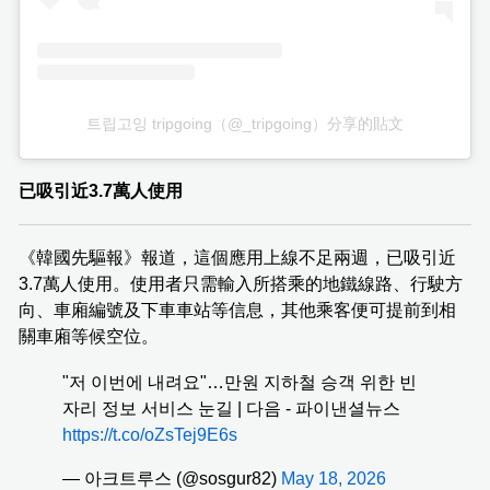
트립고잉 tripgoing（@_tripgoing）分享的貼文
已吸引近3.7萬人使用
《韓國先驅報》報道，這個應用上線不足兩週，已吸引近
3.7萬人使用。使用者只需輸入所搭乘的地鐵線路、行駛方
向、車廂編號及下車車站等信息，其他乘客便可提前到相
關車廂等候空位。
"저 이번에 내려요"…만원 지하철 승객 위한 빈
자리 정보 서비스 눈길 | 다음 - 파이낸셜뉴스
https://t.co/oZsTej9E6s
— 아크트루스 (@sosgur82)
May 18, 2026