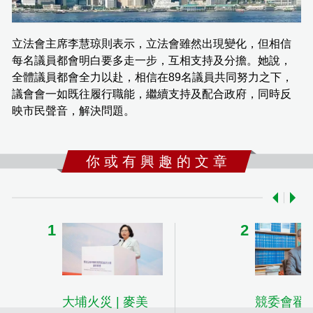
立法會主席李慧琼則表示，立法會雖然出現變化，但相信
每名議員都會明白要多走一步，互相支持及分擔。她說，
全體議員都會全力以赴，相信在89名議員共同努力之下，
議會會一如既往履行職能，繼續支持及配合政府，同時反
映市民聲音，解決問題。
你 或 有 興 趣 的 文 章
大埔火災 | 麥美
競委會翟