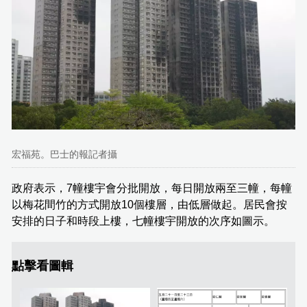
宏福苑。巴士的報記者攝
政府表示，7幢樓宇會分批開放，每日開放兩至三幢，每幢
以梅花間竹的方式開放10個樓層，由低層做起。居民會按
安排的日子和時段上樓，七幢樓宇開放的次序如圖示。
點擊看圖輯