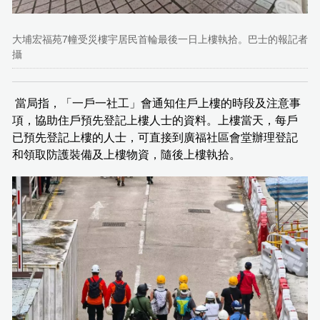
大埔宏福苑7幢受災樓宇居民首輪最後一日上樓執拾。巴士的報記者
攝
當局指，「一戶一社工」會通知住戶上樓的時段及注意事
項，協助住戶預先登記上樓人士的資料。上樓當天，每戶
已預先登記上樓的人士，可直接到廣福社區會堂辦理登記
和領取防護裝備及上樓物資，隨後上樓執拾。