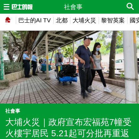
社會事
巴士的AI TV
北都
大埔火災
黎智英案
國
社會事
大埔火災｜政府宣布宏福苑7幢受
火樓宇居民 5.21起可分批再重返