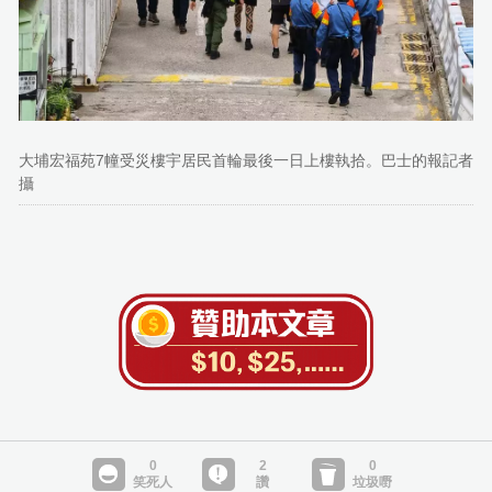
大埔宏福苑7幢受災樓宇居民首輪最後一日上樓執拾。巴士的報記者
攝