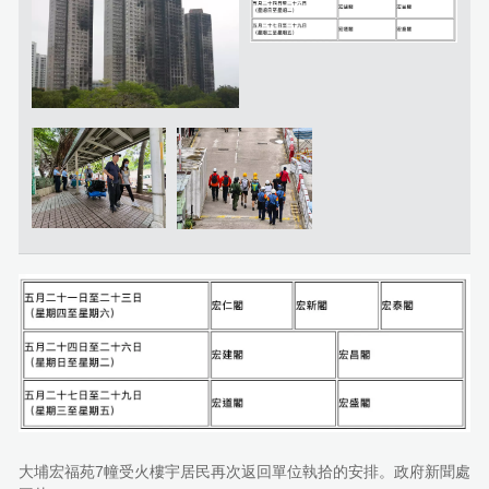
大埔宏福苑7幢受火樓宇居民再次返回單位執拾的安排。政府新聞處