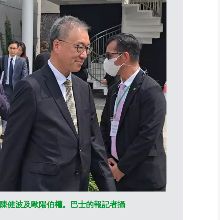
陳健波及歐陽伯權。巴士的報記者攝
資深電機及屋