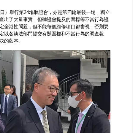
8日）舉行第24場聽證會，亦是第四輪最後一場，獨立
查出了大量事實，但聽證會提及的圍標等不當行為證
定全港性問題，但不能每個維修項目都審視，否則要
定以各執法部門提交有關圍標和不當行為的調查報
決的藍本。