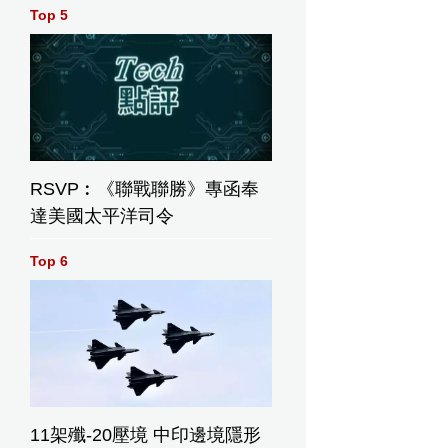
Top 5
RSVP︰《聯戰聯勝》專函奉
達美國太平洋司令
Top 6
11架殲-20壓境 中印邊境隱形