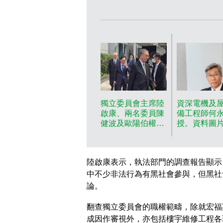
獨立委員會主席陸
資深電機及
啟康、兩名委員陳
備工程師何
健波及歐陽伯權。
授。資料圖
巴士的報記者攝
陸啟康表示，執法部門的調查報告顯示
中不少非法行為有黑社會參與，但黑社
論。
翻查獨立委員會的職權範疇，除就宏福
成因作審視外，亦包括樓宇維修工程各