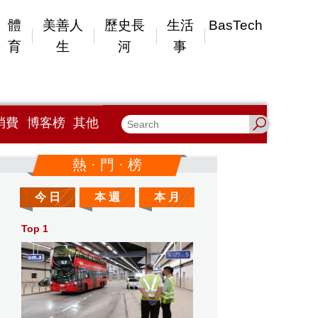
體
美善人
歷史長
生活
BasTech
育
生
河
事
消費
博客榜
其他
熱 · 門 · 榜
今 日
本 週
本 月
Top 1