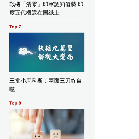
戰機「清零」印軍認知優勢 印
度五代機還在圖紙上
Top 7
三批小馬科斯：兩面三刀終自
噬
Top 8
宇裝備工程師何永業教授。資料圖片