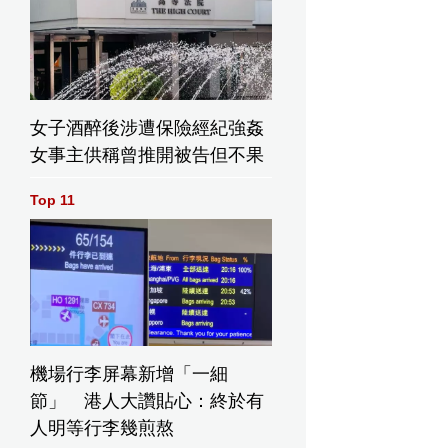
女子酒醉後涉遭保險經紀強姦
女事主供稱曾推開被告但不果
Top 11
機場行李屏幕新增「一細
節」 港人大讚貼心：終於有
人明等行李幾煎熬