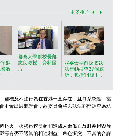
更多相片
都會大學副校長鄺
志良教授。資料圖
屋宇裝
競委會早前採取執
片
永業教
法行動搜查27個處
片
所，包括14間工程
承辦商及顧問公司
辦公室。競委會圖
片
，圍標及不法行為在香港一直存在，且具系統性，當
會不會出席聽證會，故委員會將以執法部門調查為結
苑起火、火勢迅速蔓延和造成人命傷亡及財產損毀等
環節有否不適當的相連利益、角色衝突、不當的合謀