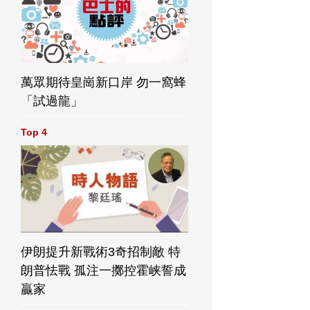
萬眾期待皇崗新口岸 勿一窩蜂
「試過龍」
Top 4
伊朗提升新戰術3奇招制敵 特
朗普怯戰 孤注一擲控霍峡誓成
贏家