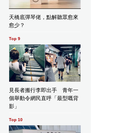
天橋底彈琴佬，點解聽眾愈來
愈少？
Top 9
見長者搬行李即出手 青年一
個舉動令網民直呼「最型嘅背
影」
Top 10