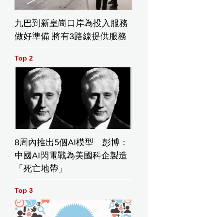
九巴到新皇崗口岸為投入服務
做好準備 將有3路線提供服務
Top 2
8周內推出5個AI模型 彭博：
中國AI閃電戰為美國科企製造
「死亡地帶」
Top 3