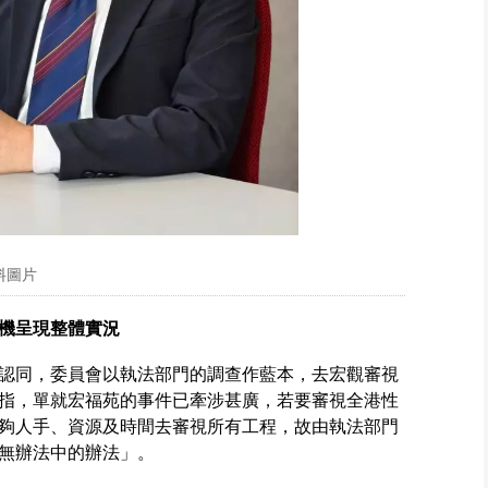
料圖片
趁機呈現整體實況
認同，委員會以執法部門的調查作藍本，去宏觀審視
指，單就宏福苑的事件已牽涉甚廣，若要審視全港性
夠人手、資源及時間去審視所有工程，故由執法部門
無辦法中的辦法」。