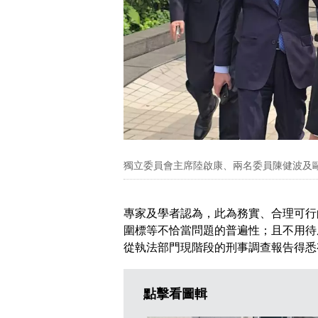
獨立委員會主席陸啟康、兩名委員陳健波及
專家及學者認為，此為務實、合理可行
圍標等不恰當問題的普遍性；且不用待
從執法部門現階段的刑事調查報告得悉
點擊看圖輯