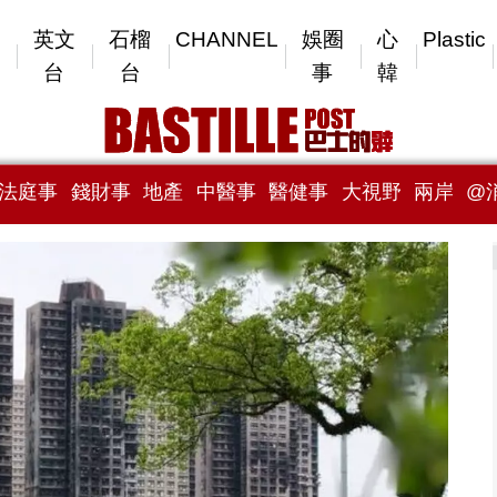
英文
石榴
CHANNEL
娛圈
心
Plastic
台
台
事
韓
法庭事
錢財事
地產
中醫事
醫健事
大視野
兩岸
@