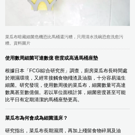
菜瓜布暗藏細菌危機恐比馬桶還污糟，只用清水洗碗恐愈洗愈污
糟。資料圖片
使用數周細菌可達數億 密度或高過馬桶座墊
根據日本「FCGI綜合研究所」調查，廚房菜瓜布長時間處
於潮濕環境，又經常接觸食物殘渣及油脂，十分容易滋生
細菌。研究發現，使用數周後的菜瓜布，細菌數量可高達
數萬甚至數億個。若以單位面積計算，細菌密度甚至可能
比平日有定期清潔的馬桶座墊更高。
菜瓜布為何會成為細菌溫床？
研究指出，菜瓜布長期濕潤，再加上殘留食物碎屑及油