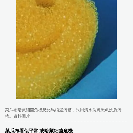
菜瓜布暗藏細菌危機恐比馬桶還污糟，只用清水洗碗恐愈洗愈污
糟。資料圖片
菜瓜布看似平常 或暗藏細菌危機