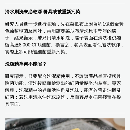
清水刷洗未必乾淨 餐具或被重新污染
研究人員進一步進行實驗，先在菜瓜布上附著約1億個金黃
色葡萄球菌及肉汁，再用該塊菜瓜布清洗原本乾淨的碟
子。結果顯示，若只用清水刷洗，碟子表面在清洗後仍殘
留高達8,000 CFU細菌。換言之，餐具表面看似被洗乾淨，
實際上卻可能被細菌重新污染。
洗潔精為何不能省？
研究顯示，只要配合洗潔精使用，不論該產品是否標榜具
除菌功能，清洗後碟面檢測出的細菌量幾乎均為零。專家
解釋，洗潔精中的界面活性劑及泡沫，能有效帶走油脂及
細菌；若只用清水沖洗或刷洗，反而容易令病菌殘留在餐
具表面。