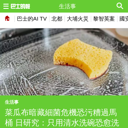
生活事
巴士的AI TV
北都
大埔火災
黎智英案
國
生活事
菜瓜布暗藏細菌危機恐污糟過馬
桶 日研究：只用清水洗碗恐愈洗