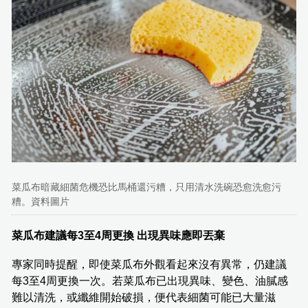
菜瓜布暗藏細菌危機恐比馬桶還污糟，只用清水洗碗恐愈洗愈污
糟。資料圖片
菜瓜布建議每3至4周更換 出現異味應即丟棄
專家同時提醒，即使菜瓜布外觀看起來沒有異常，仍建議
每3至4周更換一次。若菜瓜布已出現異味、變色、油膩感
難以清洗，或纖維開始破損，便代表細菌可能已大量滋