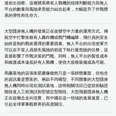
達前出偵察。這種體系將有人戰機的指揮判斷能力與無人
平台的數量與風險承受能力結合起來，大幅提升了作戰體
系的彈性和生存力。
大型隱身無人機的發展正在改變空中力量的運用方式。傳
統空中打擊依賴有人轟炸機或戰鬥機編隊，飛行員的安全
始終是制約戰術選擇的重要因素。無人平台的出現使軍方
可以在不冒人員損失風險的前提下執行最危險的任務，這
直接影響了作戰決策的門檻。同時，無人平台的製造成本
和維護成本遠低於有人戰機，使得大規模裝備成為可能。
馬蘭基地的這張衛星圖像雖然只是一張靜態畫面，但包含
的資訊量是豐富的。兩款不同構型、不同體量的大型隱身
無人機同時出現在測試基地，說明相關項目已從技術驗證
階段進入工程測試和型號定型階段。大型飛翼隱身無人機
正在從概念走向現實，而中國在這一領域的進展速度，已
引起全球軍事觀察界的高度關注。