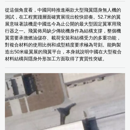
從這個角度看，中國同時推進兩款大型飛翼隱身無人機的
測試，在工程實踐層面確實展現出較快節奏。52.7米的翼
展意味著該機是中國迄今為止公開的最大型固定翼軍用飛
行器之一。飛翼佈局缺少傳統機身作為結構支撐，整個機
翼需要承擔燃油儲存、載荷安裝和結構受力的多重功能，
對複合材料的使用比例和成型精度要求極為苛刻。能夠製
造出50米級翼展的飛翼平台，本身就說明中國在大型複合
材料結構與隱身外形加工方面取得了實質性突破。