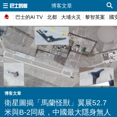
博客文章
巴士的AI TV
北都
大埔火災
黎智英案
國
博客文章
衛星圖揭「馬蘭怪獸」翼展52.7
米與B-2同級，中國最大隱身無人