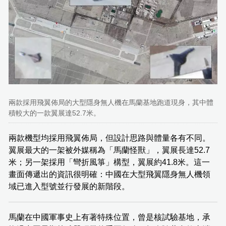
兩款採用飛翼佈局的大型隱身無人機在馬蘭基地跑道現身，其中體
積較大的一款翼展達52.7米。
兩款機型均採用飛翼佈局，但設計思路與體量各有不同。
翼展最大的一架被外媒稱為「馬蘭怪獸」，翼展長達52.7
米；另一架採用「彎折風箏」構型，翼展約41.8米。這一
畫面傳遞出的資訊很明確：中國在大型飛翼隱身無人機領
域已進入型號並行發展的新階段。
馬蘭在中國軍事史上有著特殊位置，曾是核試驗基地，承