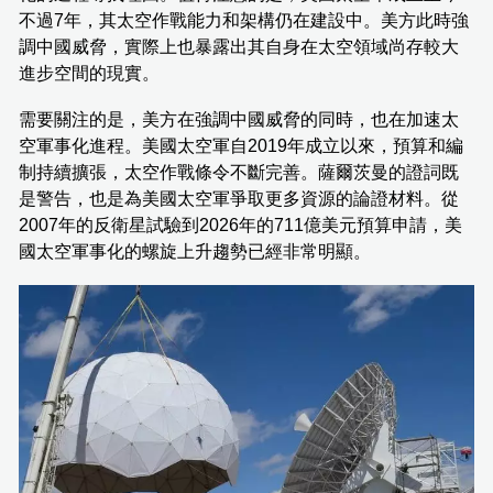
不過7年，其太空作戰能力和架構仍在建設中。美方此時強
調中國威脅，實際上也暴露出其自身在太空領域尚存較大
進步空間的現實。
需要關注的是，美方在強調中國威脅的同時，也在加速太
空軍事化進程。美國太空軍自2019年成立以來，預算和編
制持續擴張，太空作戰條令不斷完善。薩爾茨曼的證詞既
是警告，也是為美國太空軍爭取更多資源的論證材料。從
2007年的反衛星試驗到2026年的711億美元預算申請，美
國太空軍事化的螺旋上升趨勢已經非常明顯。