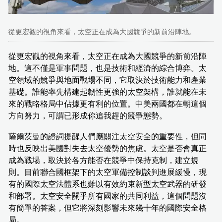
從更宏觀的視角來看，太空正在成為大國競爭的新前沿陣地。
從更宏觀的視角來看，太空正在成為大國競爭的新前沿陣
地。這不僅是軍事問題，也是技術和經濟的綜合博弈。太
空領域的競爭與地面戰場不同，它取決於技術能力和產業
基礎。誰能率先構建起韌性更強的太空架構，誰就能在未
來的戰略格局中佔據更有利的位置。中美兩國都在朝這個
方向努力，可謂已形成你追我趕的競爭態勢。
薩爾茨曼的證詞提醒人們應關注太空安全的重要性，但同
時也反映出美國對失去太空優勢的焦慮。太空是否會真正
成為戰場，取決於各方能否在競爭中保持克制，建立規
則。目前聯合國框架下的太空軍備控制談判進展緩慢，現
有的國際太空法體系也難以有效約束新型太空武器的研發
和部署。太空安全關乎所有國家的共同利益，這個問題沒
有簡單的答案，但它將深刻影響未來幾十年的國際安全格
局。