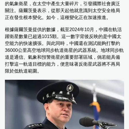
的氣象衛星，在太空中產生大量碎片，引發國際社會廣泛
關注。薩爾茨曼表示，從那天起他就意識到太空安全格局
正在發生根本變化。如今，這種變化正在加速推進。
根據薩爾茨曼提供的數據，截至2024年10月，中國在軌活
躍衛星數量已超過1015顆。這一數字背後反映的是中國太
空能力的快速擴張。與此同時，中國還在測試能夠打擊約
36000公里高空地球同步軌道衛星的武器系統。地球同步軌
道是通信、氣象和預警衛星的重要部署區域，倘若能具備
打擊這一軌道目標的能力，便意味著反衛星武器將不再局
限於低軌道範圍。