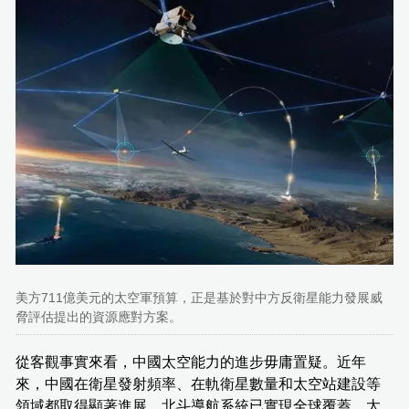
美方711億美元的太空軍預算，正是基於對中方反衛星能力發展威
脅評估提出的資源應對方案。
從客觀事實來看，中國太空能力的進步毋庸置疑。近年
來，中國在衛星發射頻率、在軌衛星數量和太空站建設等
領域都取得顯著進展。北斗導航系統已實現全球覆蓋。太