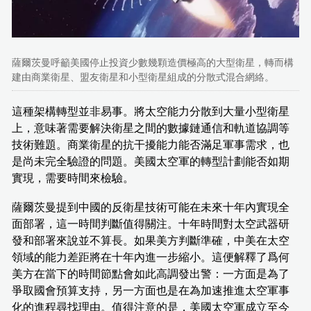
薩爾茨曼呼籲美國停止投資少數幾顆造價極高的大型衛星，轉而構
建由商業衛星、盟友衛星和小型衛星組成的分散式混合網絡。
這種架構轉型並非易事。將太空能力分散到大量小型衛星
上，意味著需要解決衛星之間的數據鏈通信和軌道協調等
技術難題。商業衛星的抗干擾能力能否滿足軍事需求，也
是尚未完全驗證的問題。美國太空軍的轉型計劃能否如期
實現，需要時間來檢驗。
薩爾茨曼提到中國的反衛星技術可能在未來十年內實現全
面部署，這一時間判斷值得關注。十年時間對太空武器研
發和部署來說並不算長。如果美方判斷準確，中美在太空
領域的能力差距將在十年內進一步縮小。這便解釋了爲何
美方在當下的時間節點會如此高調發出警：一方面是為了
爭取國會預算支持，另一方面也是在為加速推進太空軍事
化的進程尋找理由。值得注意的是，美國太空軍成立至今