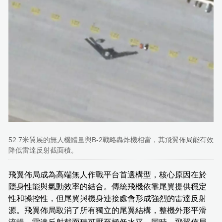
52.7米翼展的無人機體量與B-2戰略轟炸機相當，其飛翼佈局能有效
降低雷達反射截面積。
飛翼佈局成為高端無人作戰平台首選構型，核心原因在於
隱身性能與氣動效率的結合。傳統飛機依靠尾翼提供穩定
性和操控性，但尾翼與機身連接處會形成強烈的雷達反射
源。飛翼佈局取消了所有獨立的尾翼結構，整機外形平滑