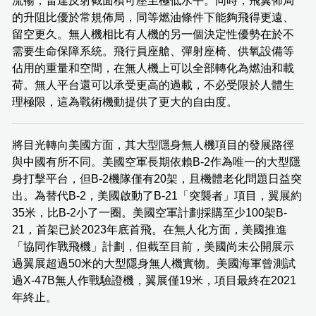
流暢，雷達反射截面積可壓至極低水平。同時，飛翼佈局
的升阻比優於常規佈局，同等燃油條件下能夠飛得更遠、
留空更久。無人機相比有人機的另一個決定性優勢在於不
需要生命保障系統。飛行員座艙、彈射座椅、供氧設備等
佔用的重量和空間，在無人機上可以全部轉化為燃油和載
荷。無人平台還可以承受更高的過載，不必受限於人體生
理極限，這為戰術機動提供了更大的自由度。
將目光轉向美國方面，其大型隱身無人機項目的發展路徑
與中國有所不同。美國空軍長期依賴B-2作為唯一的大型隱
身打擊平台，但B-2機隊僅有20架，且機體老化問題日益突
出。為替代B-2，美國啟動了B-21「突襲者」項目，翼展約
35米，比B-2小了一圈。美國空軍計劃採購至少100架B-
21，首架已於2023年底首飛。在無人化方面，美國推進
「協同作戰飛機」計劃，但截至目前，美國尚未公開展示
過翼展超過50米的大型隱身無人機實物。美國海軍曾測試
過X-47B無人作戰驗證機，翼展僅19米，項目最終在2021
年終止。