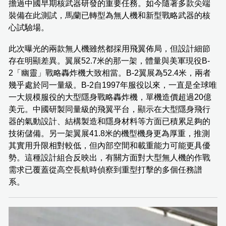
擔過中國早期核武器研發的重要任務。如今隨著多款尖端
裝備在此測試，馬蘭已轉型為無人機和新型戰略武器的核
心試驗場。
此次曝光的兩款無人機雖然都採用飛翼佈局，但設計細節
存在明顯差異。翼展52.7米的那一架，體量與美軍現役B-
2「幽靈」戰略轟炸機大致相當。B-2翼展為52.4米，兩者
幾乎處於同一量級。B-2自1997年服役以來，一直是全球唯
一大規模服役的大型隱身戰略轟炸機，單機造價超過20億
美元。中國研製同量級的飛翼平台，顯示在大型隱身飛行
器的氣動設計、結構製造和隱身材料等方面已積累足夠的
技術儲備。另一架翼展41.8米的機型機身更為厚重，推測
其實用升限相對較低，但內部空間和載重能力可能更具優
勢。這種設計組合反映出，有關方面對大型無人機的作戰
需求已覆蓋從高空長航時偵察到重型打擊的多個任務譜
系。