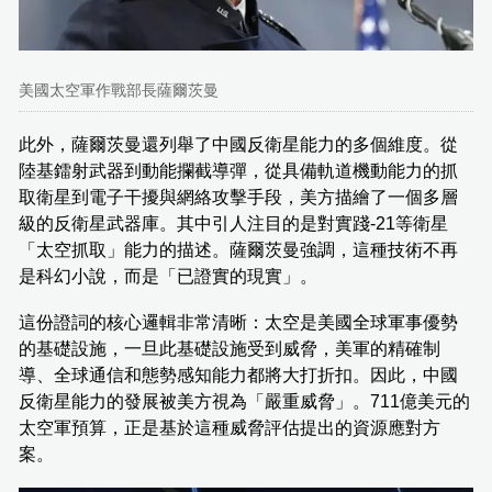
美國太空軍作戰部長薩爾茨曼
此外，薩爾茨曼還列舉了中國反衛星能力的多個維度。從
陸基鐳射武器到動能攔截導彈，從具備軌道機動能力的抓
取衛星到電子干擾與網絡攻擊手段，美方描繪了一個多層
級的反衛星武器庫。其中引人注目的是對實踐-21等衛星
「太空抓取」能力的描述。薩爾茨曼強調，這種技術不再
是科幻小說，而是「已證實的現實」。
這份證詞的核心邏輯非常清晰：太空是美國全球軍事優勢
的基礎設施，一旦此基礎設施受到威脅，美軍的精確制
導、全球通信和態勢感知能力都將大打折扣。因此，中國
反衛星能力的發展被美方視為「嚴重威脅」。711億美元的
太空軍預算，正是基於這種威脅評估提出的資源應對方
案。