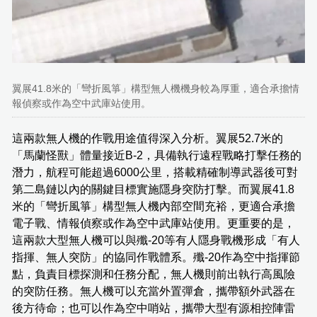
翼展41.8米的「彎折風箏」構型無人機機身較為厚重，適合承擔情
報偵察或作為空中武庫站使用。
這兩款無人機的作戰用途值得深入分析。翼展52.7米的
「馬蘭怪獸」體量接近B-2，具備執行遠程戰略打擊任務的
潛力，航程可能超過6000公里，搭載精確制導武器後可對
第二島鏈以內的關鍵目標實施隱身突防打擊。而翼展41.8
米的「彎折風箏」構型無人機內部空間充裕，更適合承擔
電子戰、情報偵察或作為空中武庫站使用。更重要的是，
這兩款大型無人機可以與殲-20等有人隱身戰機形成「有人
指揮、無人突防」的協同作戰體系。殲-20作為空中指揮節
點，負責目標探測和任務分配，無人機則前出執行高風險
的突防任務。無人機可以充當外置彈倉，攜帶額外武器在
後方待命；也可以作為空中哨站，攜帶大型有源相控陣雷