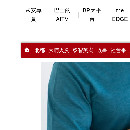
國安專
巴士的
BP大平
the
頁
AITV
台
EDGE
北都
大埔火災
黎智英案
政事
社會事