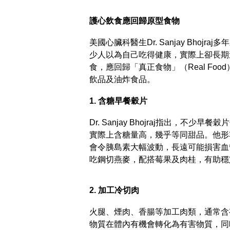
護心飲食應回歸原型食物
美國心臟科醫生Dr. Sanjay Bho
少人以為自己吃得健康，實際上卻長期
食，應回歸「真正食物」（Real F
飲品及油炸食品。
1. 含糖早餐穀片
Dr. Sanjay Bhojraj指出，
實際上含糖量高，幾乎等同甜品。他形
會令胰島素大幅波動，長遠可能損害血
吃鋼切燕麥，配搭莓果及肉桂，有助穩
2. 加工冷切肉
火腿、煙肉、香腸等加工肉類，通常含有硝酸鹽
物質在體內有機會轉化為有害物質，同