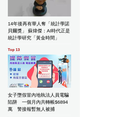
14年後再有華人奪「統計學諾
貝爾獎」 蘇煒傑：AI時代正是
統計學研究「黃金時間」
Top 13
女子墮假冒內地執法人員電騙
陷阱 一個月內共轉帳$6894
萬 警接報暫無人被捕