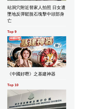
站洞穴附近替家人拍照 日女遭
墜地反彈鬆脫石塊擊中頭部身
亡
Top 9
《中國好嘢》之基建神器
Top 10