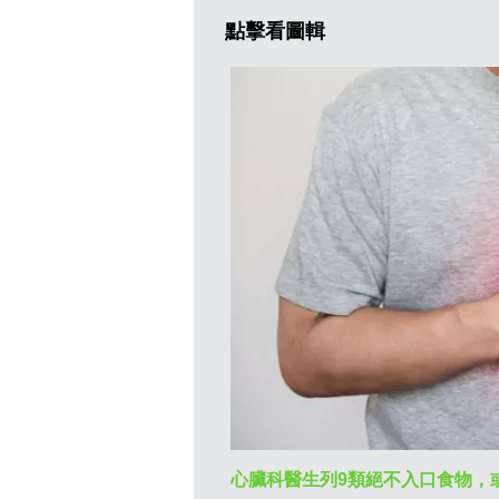
點擊看圖輯
心臟科醫生列9類絕不入口食物，