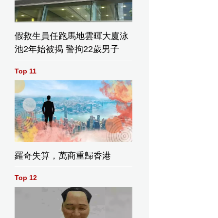
假救生員任跑馬地雲暉大廈泳
池2年始被揭 警拘22歲男子
Top 11
羅奇失算，萬商重歸香港
Top 12