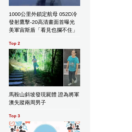
1000公里外鎖定航母 052D冷
發射鷹擊-20高清畫面首曝光
美軍宙斯盾「看見也攔不住」
Top 2
馬鞍山斜坡發現屍體 證為將軍
澳失蹤兩周男子
Top 3