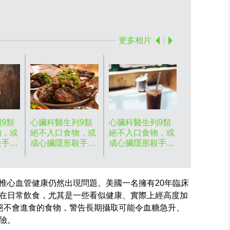
心臟科醫生列
更多相片
9類
心臟科醫生列9類
心臟科醫生列9類
物，或
絕不入口食物，或
絕不入口食物，或
殺手。
成心臟隱形殺手。
成心臟隱形殺手。
資料圖片
資料圖片
惟心血管健康仍然出現問題。美國一名擁有20年臨床
在日常飲食，尤其是一些看似健康、實際上經高度加
絕不會進食的食物，警告長期攝取可能令血糖急升、
險。