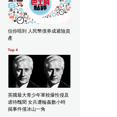
估你唔到 人民幣債券成避險資
產
Top 4
英國最大青少年軍校爆性侵及
虐待醜聞 女兵遭輪姦數小時
揭事件僅冰山一角