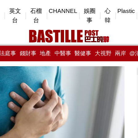
英文
石榴
CHANNEL
娛圈
心
Plastic
台
台
事
韓
法庭事
錢財事
地產
中醫事
醫健事
大視野
兩岸
@