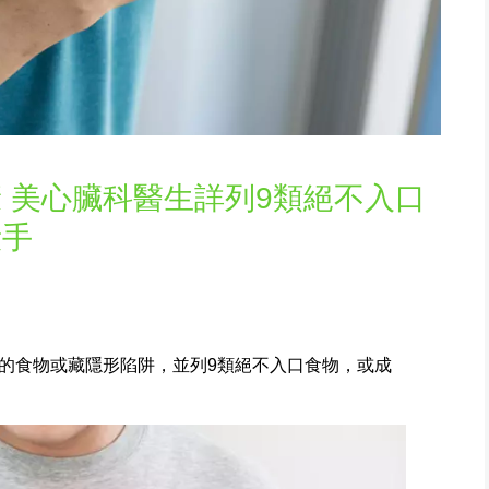
 美心臟科醫生詳列9類絕不入口
殺手
的食物或藏隱形陷阱，並列9類絕不入口食物，或成