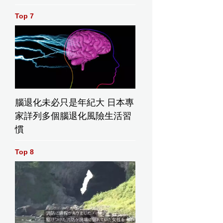
9類絕不入口食物，或成心臟隱形殺手。資料圖片
Top 7
腦退化未必只是年紀大 日本專
家詳列多個腦退化風險生活習
慣
Top 8