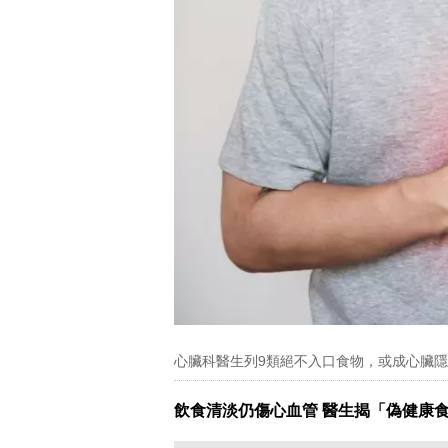
心臟科醫生列9類絕不入口食物，或成心臟
飲食清淡仍傷心血管 醫生揭「偽健康