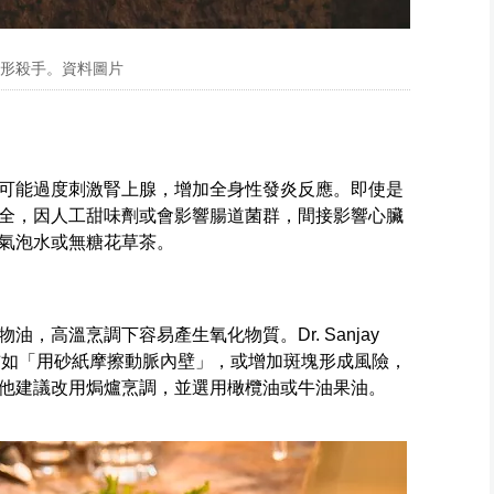
隱形殺手。資料圖片
可能過度刺激腎上腺，增加全身性發炎反應。即使是
全，因人工甜味劑或會影響腸道菌群，間接影響心臟
氣泡水或無糖花草茶。
，高溫烹調下容易產生氧化物質。Dr. Sanjay
傷害猶如「用砂紙摩擦動脈內壁」，或增加斑塊形成風險，
他建議改用焗爐烹調，並選用橄欖油或牛油果油。