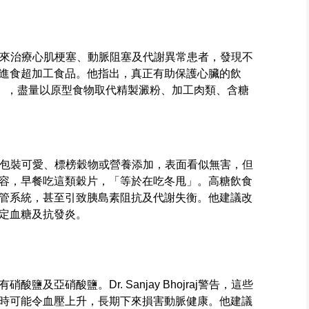
jraj多年來治療心肌梗塞、動脈阻塞及代謝異常患者，發現不
進食超加工食品。他指出，真正有助保護心臟的飲
ood），盡量以原型食物取代精製澱粉、加工肉類、含糖
不少早餐穀片包裝可愛、標榜穀物或營養添加，表面看似無害，但
容，早餐吃這類穀片，「等於在吃冬甩」。高糖飲食
管系統，甚至引致胰島素阻抗及代謝失衡。他建議改
定血糖及抗發炎。
及亞硝酸鹽。Dr. Sanjay Bhojraj警告，這些
時可能令血壓上升，長期下來損害動脈健康。他建議