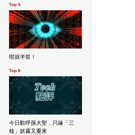
Top 5
咁就半世！
Top 6
今日歡呼孫大聖，只緣「三
核」妖霧又重來