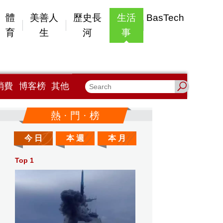
體
美善人
歷史長
生活
BasTech
育
生
河
事
消費
博客榜
其他
熱 · 門 · 榜
今 日
本 週
本 月
Top 1