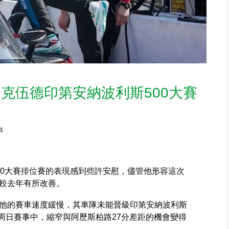
克伍德印第安納波利斯500大賽
4
00大賽排位賽的表現感到些許安慰，儘管他形容這次
較去年有所改善。
他的賽車速度緩慢，其車隊未能晉級印第安納波利斯
下周日賽事中，縮窄與阿歷斯柏路27分差距的機會變得