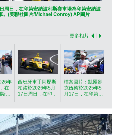
17日周日，在印第安納波利斯賽車場為印第安納波
賴恩亨特於2
聯社圖片/Michael Conroy) AP圖片
大賽練習期間，準
更多相片
26年
西班牙車手阿歷斯
檔案圖片：凱爾卻
日，在
柏路於2026年5月
克伍德於2025年5
利斯賽
17日周日，在印第
月17日，在印第安
安納波
安納波利斯賽車場
納波利斯賽車場為
賽練習
為印第安納波利斯
印第安納波利斯
駕駛。
500大賽排位賽期
500大賽排位賽期
間，駛過第三個彎
間，倚靠工具箱等
道。(美聯社圖
待出場。(美聯社
P圖片
片/Michael
圖片/Michael