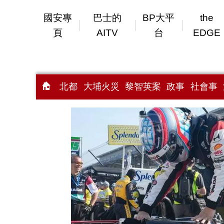
國安專
巴士的
BP大平
the
頁
AITV
台
EDGE
北都
大埔火災
黎智英案
政事
社會事