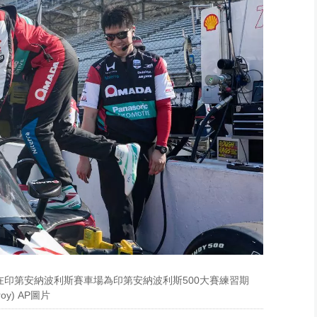
Conroy) AP圖片
Conroy，檔案) AP
圖片
，在印第安納波利斯賽車場為印第安納波利斯500大賽練習期
oy) AP圖片