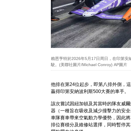
賴恩亨特於2026年5月17日周日，在印第
駛。(美聯社圖片/Michael Conroy) AP圖片
他排在第24位起步，即第八排外側，
贏得印第安納波利斯500大賽的車手。
該次嘗試因紐加頓及其當時的隊友威爾
器（一種旨在吸收及減少撞擊力的安全
車隊賽車帶來空氣動力學優勢，因此將
排位賽積分及維修站選擇，同時暫停其