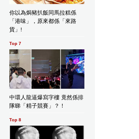
你以為焗豬扒飯同馬拉糕係
「港味」，原來都係「來路
貨」!
Top 7
中環人龍逼爆寫字樓 竟然係排
隊睇「精子競賽」？！
Top 8