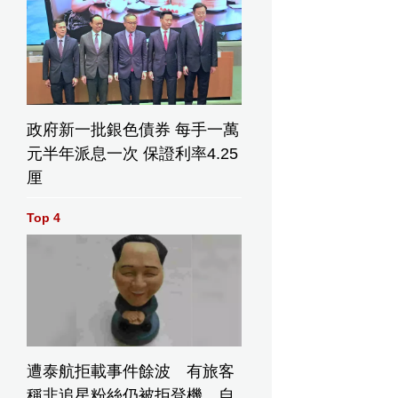
政府新一批銀色債券 每手一萬
元半年派息一次 保證利率4.25
厘
Top 4
遭泰航拒載事件餘波 有旅客
稱非追星粉絲仍被拒登機 自