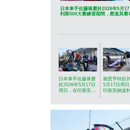
日本車手佐藤琢磨於2026年5月
利斯500大賽練習期間，爬進其賽車。(美
日本車手佐藤琢磨
賴恩亨特於20
於2026年5月17日
5月17日周
周日，在印第安納
印第安納波
波利斯賽車場為印
車場為印第
第安納波利斯500
利斯500大
大賽練習期間，爬
期間，準備
進其賽車。(美聯
(美聯社圖
社圖片/Michael
片/Michael
Conroy) AP圖片
Conroy) A