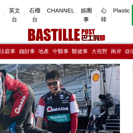
英文
石榴
CHANNEL
娛圈
心
Plastic
台
台
事
韓
法庭事
錢財事
地產
中醫事
醫健事
大視野
兩岸
@