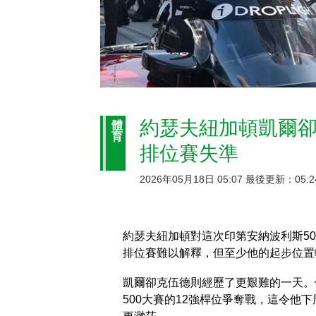
約瑟夫紐加頓凱爾卻
體
育
排位賽失準
2026年05月18日 05:07 最後更新：05:2
約瑟夫紐加頓對這次印第安納波利斯5
排位賽難以解釋，但至少他的起步位置
凱爾卻克伍德則經歷了更艱難的一天。
500大賽的12強桿位爭奪戰，這令他