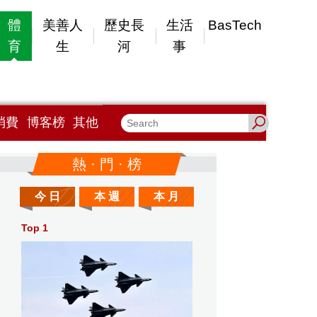
體
美善人
歷史長
生活
BasTech
育
生
河
事
消費
博客榜
其他
熱 · 門 · 榜
今 日
本 週
本 月
Top 1