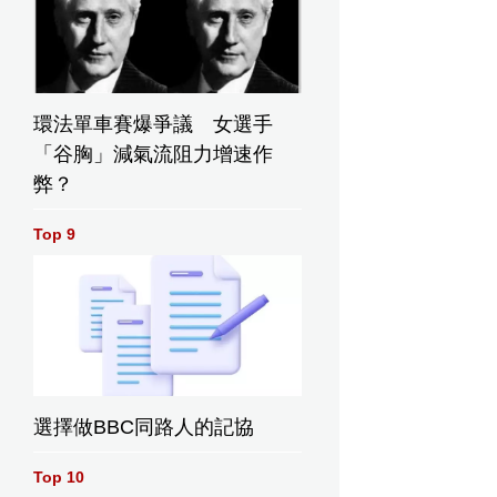
環法單車賽爆爭議 女選手
「谷胸」減氣流阻力增速作
弊？
Top 9
選擇做BBC同路人的記協
Top 10