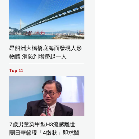
昂船洲大橋橋底海面發現人形
物體 消防到場撈起一人
Top 11
7歲男童染甲型H3流感離世
關日華籲現「4徵狀」即求醫