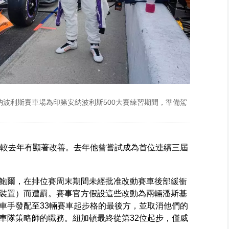
安納波利斯賽車場為印第安納波利斯500大賽練習期間，準備駕
這較去年有顯著改善。去年他曾嘗試成為首位連續三屆
鮑爾，在排位賽周末期間未經批准改動賽車後部緩衝
裝置）而遭罰。賽事官方假設這些改動為兩輛潘斯基
車手發配至33輛賽車起步格的最後方，並取消他們的
車隊策略師的職務。紐加頓最終從第32位起步，僅威