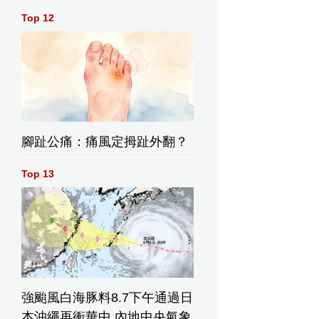
Top 12
腳趾公痛：痛風定拇趾外翻？
Top 13
強颱風白海豚料8.7下午通過日
本沖繩再衝華中 內地中央氣象