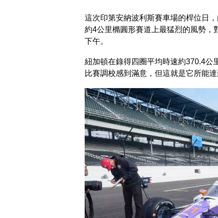
這次印第安納波利斯賽車場的桿位日，
約4公里橢圓形賽道上最猛烈的風勢，
下午。
紐加頓在錄得四圈平均時速約370.4
比賽調校感到滿意，但這就是它所能達