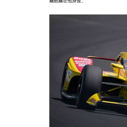
爾鮑爾在他身後。