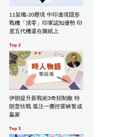
11架殲-20壓境 中印邊境隱形
戰機「清零」印軍認知優勢 印
度五代機還在圖紙上
Top 2
伊朗提升新戰術3奇招制敵 特
朗普怯戰 孤注一擲控霍峡誓成
贏家
Top 3