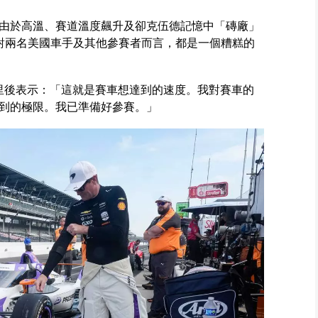
由於高溫、賽道溫度飆升及卻克伍德記憶中「磚廠」
對兩名美國車手及其他參賽者而言，都是一個糟糕的
公里後表示：「這就是賽車想達到的速度。我對賽車的
到的極限。我已準備好參賽。」