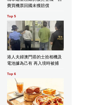
費買機票回國未獲賠償
026年5月17日周日，在印第安納波利斯賽車場為印第安納波利斯5
備駕駛。(美聯社圖片/Michael Conroy) AP圖片
Top 5
港人夫婦澳門搭的士拾相機及
電池據為己有 再入境時被捕
Top 6