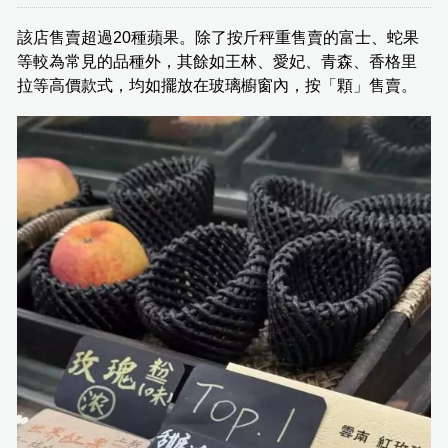
該店售賣超過20種蘋果。除了按斤秤重售賣的富士、蛇果
等較為常見的品種外，其餘如王林、愛妃、青森、香格里
拉等高價款式，均如擺放在玻璃櫥窗內，按「顆」售賣。