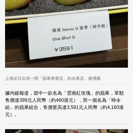
上海近日出現一間「蘋果專賣店」的水果店。微博圖
據內媒報道，當中一款名為「雲南紅玫瑰」的蘋果，單顆
售價達399元人民幣（約460港元），而一個名為「時令
組」的蘋果組合，售價更高達3,591元人民幣（約4,160港
元）。