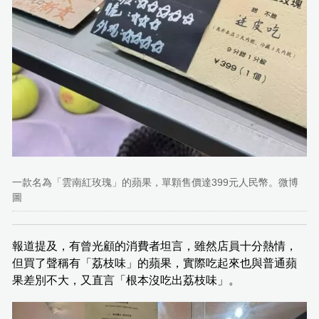
一款名為「雲南紅玫瑰」的蘋果，單顆售價達399元人民幣。微博
圖
報道提及，有曾光顧的消費者坦言，雖然店員十分熱情，
但買了聲稱有「荔枝味」的蘋果，實際吃起來也與普通蘋
果差別不大，又直言「根本沒吃出荔枝味」。