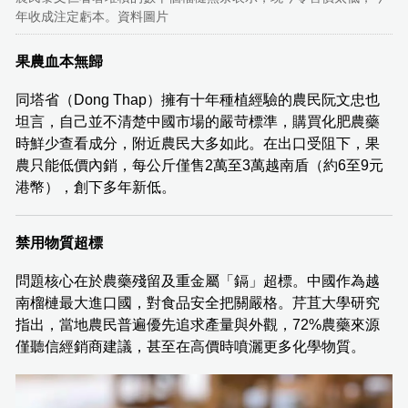
年收成注定虧本。資料圖片
果農血本無歸
同塔省（Dong Thap）擁有十年種植經驗的農民阮文忠也
坦言，自己並不清楚中國市場的嚴苛標準，購買化肥農藥
時鮮少查看成分，附近農民大多如此。在出口受阻下，果
農只能低價內銷，每公斤僅售2萬至3萬越南盾（約6至9元
港幣），創下多年新低。
禁用物質超標
問題核心在於農藥殘留及重金屬「鎘」超標。中國作為越
南榴槤最大進口國，對食品安全把關嚴格。芹苴大學研究
指出，當地農民普遍優先追求產量與外觀，72%農藥來源
僅聽信經銷商建議，甚至在高價時噴灑更多化學物質。