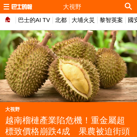
大視野
巴士的AI TV
北都
大埔火災
黎智英案
國
大視野
越南榴槤產業陷危機！重金屬超
標致價格崩跌4成 果農被迫街頭