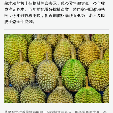
著堆積的數十個榴槤無奈表示，現今零售價太低，今年收
成注定虧本。五年前他看好榴槤產業，將自家稻田改種榴
槤，今年雖收穫兩噸，但近期價格暴跌近40%，若不及時
脫手恐全部腐爛。
農民黎文仁看著堆積的數十個榴槤無奈表示，現今零售價太低，今