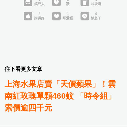
往下看更多文章
上海水果店賣「天價蘋果」！雲
南紅玫瑰單顆460蚊 「時令組」
索價逾四千元