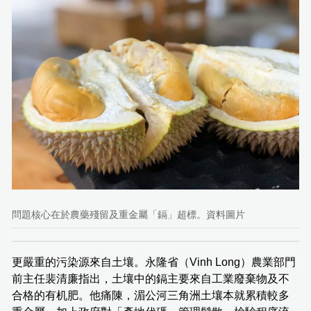
問題核心在於農藥殘留及重金屬「鎘」超標。資料圖片
更嚴重的污染源來自土壤。永隆省（Vinh Long）農業部門
前主任裴清廉指出，土壤中的鎘主要來自工業廢棄物及不
合格的有机肥。他痛陳，湄公河三角洲土壤本就累積較多