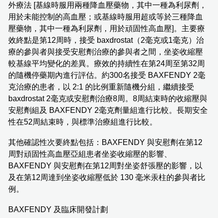
外療法 [基線時服用兩種降血壓藥物，其中一種為利尿劑，
用於未能控制的高血壓；或基線時服用超或等於三種降血
壓藥物，其中一種為利尿劑，用於頑固性高血壓]。主要療
效終點是第12周時，接受 baxdrostat（2毫克或1毫克）治
療的參與者與接受安慰劑治療的參與者之間，坐姿收縮壓
較基線平均變化的差異。療效的持續性在第24周至第32周
的隨機停藥期內進行評估。約300名接受 BAXFENDY 2毫
克治療的患者，以 2:1 的比例重新隨機分組，繼續接受
baxdrostat 2毫克或安慰劑治療8周。8周結束時的收縮壓與
安慰劑組及 BAXFENDY 2毫克劑量組進行比較。長期安全
性在52周結束時，與標準治療組進行比較。
其他確認性次要終點包括：BAXFENDY 與安慰劑在第12
周對頑固性高血壓亞組患者坐姿收縮壓的影響、
BAXFENDY 與安慰劑在第12周對坐姿舒張壓的影響，以
及在第12周達到坐姿收縮壓低於 130 毫米汞柱的參與者比
例。
BAXFENDY 及臨床開發計劃