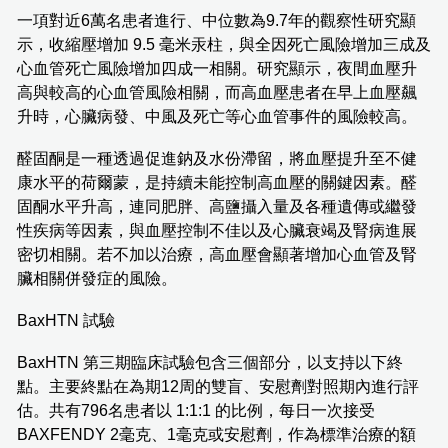
一項對近6萬名患者進行、中位數為9.7年的觀察性研究顯
示，收縮壓增加 9.5 毫米汞柱，與全因死亡風險增加三成及
心血管死亡風險增加四成一相關。研究顯示，夜間血壓升
高與較高的心血管風險相關，而高血壓患者在早上血壓飆
升時，心臟病發、中風及死亡等心血管事件的風險較高。
醛固酮是一種透過促進鈉及水份滯留，將血壓提升至不健
康水平的荷爾蒙，是持續未能控制高血壓的關鍵因素。醛
固酮水平升高，連同肥胖、高鹽攝入量及各種遺傳或繼發
性疾病等因素，與血壓控制不佳以及心臟衰竭及腎病進展
密切相關。若不加以治療，高血壓會顯著增加心血管及腎
臟相關併發症的風險。
BaxHTN 試驗
BaxHTN 第三期臨床試驗包含三個部分，以支持以下終
點。主要終點在為期12周的雙盲、安慰劑對照期內進行評
估。共有796名患者以 1:1:1 的比例，每日一次接受
BAXFENDY 2毫克、1毫克或安慰劑，作為標準治療的額