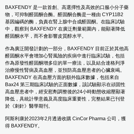
BAXFENDY 是一款首創、高選擇性及高效的口服小分子藥
物，可抑制醛固酮合酶。醛固酮合酶是一種由 CYP11B2
基因編碼的酶，負責在腎上腺中合成醛固酮。在臨床試驗
中，觀察到 BAXFENDY 在廣泛劑量範圍內，能顯著降低
醛固酮水平，而不會影響皮質醇水平。
作為廣泛開發計劃的一部分，BAXFENDY 目前正於其他高
醛固酮水平會增加心腎風險的疾病中進行臨床試驗，包括
作為原發性醛固酮增多症的單一療法，以及結合達格列淨
治療慢性腎病及高血壓，並預防高血壓患者的心臟衰竭。
BAXFENDY 在高血壓方面的額外臨床數據，包括來自
Bax24 第三期臨床試驗的正面數據，該試驗顯示在頑固性
高血壓患者中，經安慰劑調整後的24小時動態收縮壓顯著
降低，具統計學意義及高度臨床重要性，完整結果已刊登
於《刺針》醫學期刊。
阿斯利康於2023年2月透過收購 CinCor Pharma 公司，獲
得 BAXFENDY。