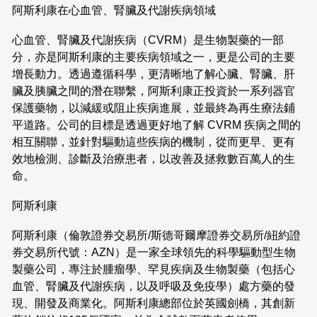
阿斯利康在心血管、腎臟及代謝疾病領域
心血管、腎臟及代謝疾病（CVRM）是生物製藥的一部
分，亦是阿斯利康的主要疾病領域之一，更是公司的主要
增長動力。透過遵循科學，更清晰地了解心臟、腎臟、肝
臟及胰臟之間的潛在聯繫，阿斯利康正投資於一系列器官
保護藥物，以減緩或阻止疾病進展，並最終為再生療法鋪
平道路。公司的目標是透過更好地了解 CVRM 疾病之間的
相互關聯，並針對驅動這些疾病的機制，從而更早、更有
效地檢測、診斷及治療患者，以改善及拯救數百萬人的生
命。
阿斯利康
阿斯利康（倫敦證券交易所/斯德哥爾摩證券交易所/紐約證
券交易所代號：AZN）是一家全球領先的科學驅動型生物
製藥公司，專注於腫瘤學、罕見疾病及生物製藥（包括心
血管、腎臟及代謝疾病，以及呼吸及免疫學）處方藥的發
現、開發及商業化。阿斯利康總部位於英國劍橋，其創新