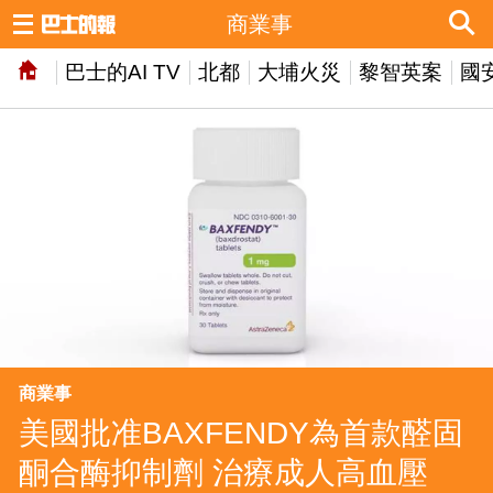
商業事
巴士的AI TV
北都
大埔火災
黎智英案
國
商業事
美國批准BAXFENDY為首款醛固
酮合酶抑制劑 治療成人高血壓