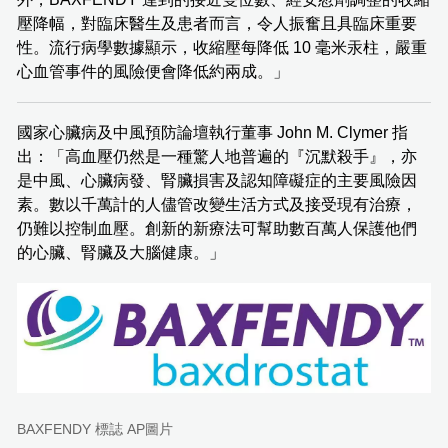
壓降幅，對臨床醫生及患者而言，令人振奮且具臨床重要
性。流行病學數據顯示，收縮壓每降低 10 毫米汞柱，嚴重
心血管事件的風險便會降低約兩成。」
國家心臟病及中風預防論壇執行董事 John M. Clymer 指
出：「高血壓仍然是一種驚人地普遍的『沉默殺手』，亦
是中風、心臟病發、腎臟損害及認知障礙症的主要風險因
素。數以千萬計的人儘管改變生活方式及接受現有治療，
仍難以控制血壓。創新的新療法可幫助數百萬人保護他們
的心臟、腎臟及大腦健康。」
BAXFENDY 標誌 AP圖片