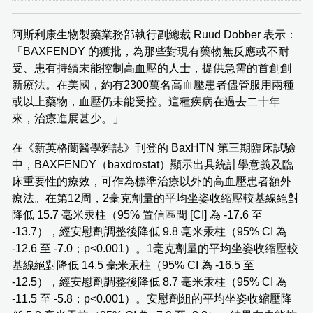
阿斯利康生物製藥業務部執行副總裁 Ruud Dobber 表示：
「BAXFENDY 的獲批，為那些對現有藥物無反應或不耐
受、患有持續未能控制高血壓的人士，提供急需的首創創
新療法。在美國，約有2300萬名高血壓患者儘管服用兩種
或以上藥物，血壓仍未能受控。這種疾病在過去二十年
來，治療進展甚少。」
在《新英格蘭醫學雜誌》刊登的 BaxHTN 第三期臨床試驗
中，BAXFENDY（baxdrostat）顯示出具統計學意義及臨
床重要性的療效，可作為標準治療以外的高血壓患者額外
療法。在第12周，2毫克劑量的平均坐姿收縮壓較基線絕對
降低 15.7 毫米汞柱（95% 置信區間 [CI] 為 -17.6 至
-13.7），經安慰劑調整後降低 9.8 毫米汞柱（95% CI 為
-12.6 至 -7.0；p<0.001）。1毫克劑量的平均坐姿收縮壓較
基線絕對降低 14.5 毫米汞柱（95% CI 為 -16.5 至
-12.5），經安慰劑調整後降低 8.7 毫米汞柱（95% CI 為
-11.5 至 -5.8；p<0.001）。安慰劑組的平均坐姿收縮壓降