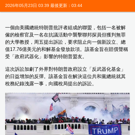
2026年05月23日 03:39 最後更新：03:44
一個由美國總統特朗普批評者組成的聯盟，包括一名被解
僱的檢察官及一名在抗議活動中襲擊聯邦探員但獲判無罪
的大學教授，周五提出訴訟，要求阻止向一個新設立、總
值17.76億美元的和解基金發放款項。該基金旨在賠償聲稱
受「政府武器化」影響的特朗普盟友。
這次訴訟加劇了外界對特朗普政府設立「反武器化基金」
的日益增加的反彈。該基金旨在解決這位共和黨總統就其
稅務紀錄洩露一事，向國稅局提出的訴訟。