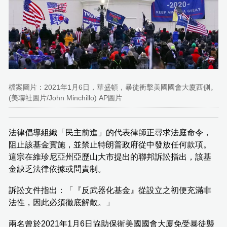
檔案圖片：2021年1月6日，華盛頓，暴徒衝擊美國國會大廈西側。
(美聯社圖片/John Minchillo) AP圖片
法律倡導組織「民主前進」的代表律師正尋求法庭命令，
阻止該基金實施，並禁止特朗普政府從中發放任何款項。
這宗在維珍尼亞州亞歷山大市提出的聯邦訴訟指出，該基
金缺乏法律依據或問責制。
訴訟文件指出：「『反武器化基金』從設立之初便充滿非
法性，因此必須徹底解散。」
兩名曾於2021年1月6日協助保衛美國國會大廈免受暴徒襲