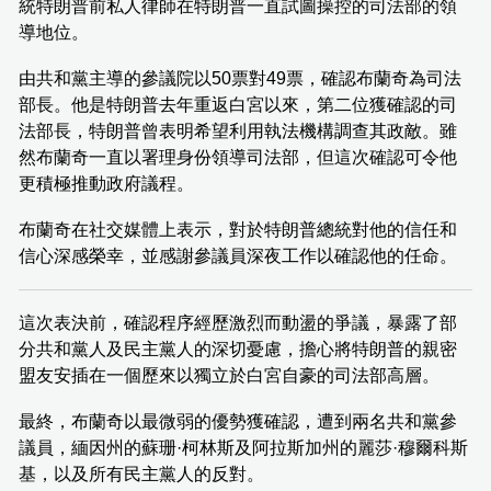
統特朗普前私人律師在特朗普一直試圖操控的司法部的領
導地位。
由共和黨主導的參議院以50票對49票，確認布蘭奇為司法
部長。他是特朗普去年重返白宮以來，第二位獲確認的司
法部長，特朗普曾表明希望利用執法機構調查其政敵。雖
然布蘭奇一直以署理身份領導司法部，但這次確認可令他
更積極推動政府議程。
布蘭奇在社交媒體上表示，對於特朗普總統對他的信任和
信心深感榮幸，並感謝參議員深夜工作以確認他的任命。
這次表決前，確認程序經歷激烈而動盪的爭議，暴露了部
分共和黨人及民主黨人的深切憂慮，擔心將特朗普的親密
盟友安插在一個歷來以獨立於白宮自豪的司法部高層。
最終，布蘭奇以最微弱的優勢獲確認，遭到兩名共和黨參
議員，緬因州的蘇珊·柯林斯及阿拉斯加州的麗莎·穆爾科斯
基，以及所有民主黨人的反對。