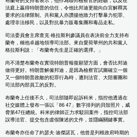
布蘭奇的支持者表示，他作為聯邦檢察官的經驗，以及在
法庭上贏得特朗普的信任，令他比邦迪更能向白宮解釋其
要求的法律限制。共和黨人亦讚揚他致力打擊暴力犯罪、
處理非法移民，以及對抗暴力販毒集團和毒品走私。
司法委員會主席查克·格拉斯利參議員在表決前全力支持布
蘭奇，稱他卓越地領導司法部。來自愛荷華州的共和黨人
格拉斯利說：「布蘭奇先生是正確的選擇。」
尚不清楚布蘭奇在實現特朗普報復願望方面，會否比邦迪
做得更好。特朗普解僱邦迪，是因為檢察官試圖確立一個
又一個特朗普政敵的犯罪行為時，遭到法官、大陪審團和
司法部內部員工的反對。
布蘭奇上任後不久，司法部隨即起訴科米，指控他透過在
社交媒體上發布一張以「86 47」數字排列的貝殼照片，威
脅第47任總統。科米的律師正力求駁回案件，指控司法部
誤導法官、提交包含虛假陳述的文件，並隱瞞關鍵事實。
布蘭奇亦任命了約瑟夫·迪傑諾瓦，他曾是列根政府時期的