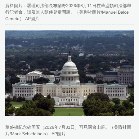
資料圖片：署理司法部長布蘭奇2026年6月11日在華盛頓司法部舉
行記者會，談及無人陪伴兒童問題。（美聯社圖片/Manuel Balce
Ceneta） AP圖片
華盛頓紀念碑周五（2026年7月31日）可見國會山莊。（美聯社圖
片/Mark Schiefelbein） AP圖片