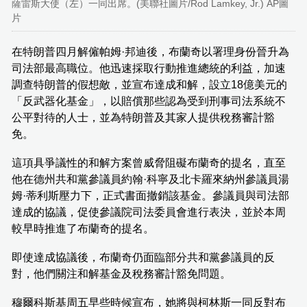
薩雷斯大使（左）一同出席。(美聯社圖片/Rod Lamkey, Jr.) AP圖
片
在特朗普四月解僱帕姆·邦迪後，布蘭奇以署理身份晉升為
司法部最高職位。他迅速採取行動推進總統的利益，加速
調查特朗普的假想敵，並宣布達成和解，設立18億美元的
「反武器化基金」，以賠償那些認為受到刑事司法系統不
公平對待的人士，並為特朗普及其家人提供稅務審計豁
免。
這項具爭議性的和解方案曾威脅阻礙布蘭奇的提名，直至
他在德州共和黨參議員約翰·科寧及北卡羅來納州參議員湯
姆·蒂利斯壓力下，正式書面撤銷該基金。參議員與司法部
達成的協議，促使參議院司法委員會進行表決，並於本周
較早時推進了布蘭奇的提名。
即使達成協議後，布蘭奇仍面臨部分共和黨參議員的反
對，他們關注和解基金及稅務審計豁免問題。
穆爾科斯基周五早些時候宣布，她將與柯林斯一同反對布