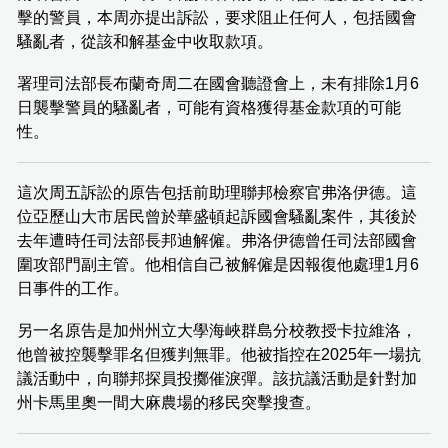
擊的警員，本周亦提出訴訟，要求阻止任何人，包括國會
騷亂者，從該和解基金中收取款項。
署理司法部長布蘭奇周二在國會聽證會上，未有排除1月6
日襲擊警員的騷亂者，可能有資格獲得基金款項的可能
性。
這次周五訴訟的原告包括前助理聯邦檢察官弗洛伊德。這
位亞歷山大市居民曾於華盛頓起訴國會騷亂案件，其後於
去年遭時任司法部長邦迪解僱。弗洛伊德曾任司法部國會
圍攻部門副主管。他相信自己被解僱是因報復他處理1月6
日事件的工作。
另一名原告是加州州立大學海峽群島分校教授卡拉維洛，
他曾被控襲擊罪名但獲判無罪。他被指控在2025年一場抗
議活動中，向聯邦探員投擲催淚彈。該抗議活動是針對加
州卡馬里奧一間大麻農場的移民突擊搜查。