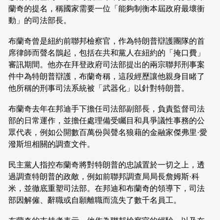
蘭奇的提名，稱國家需要一位「能夠制衡本屆政府最壞衝
動」的司法部長。
布蘭奇曾是紐約前聯邦檢察官，作為特朗普辯護團隊的首
席律師而聲名鵲起，包括在共和黨人在紐約的「掩口費」
審訊期間。他亦在拜登政府司法部提出的兩宗聯邦刑事案
件中為特朗普辯護，布蘭奇稱，這段經歷讓他親身目睹了
他所稱的刑事司法系統被「武器化」以針對特朗普。
布蘭奇去年在邦迪手下擔任司法部副部長，負責監督司法
部的日常運作，並擔任處理備受矚目和具爭議性事務的公
眾代表，例如公開數百萬份與聲名狼藉的金融家傑弗里·愛
潑斯坦相關的調查文件。
民主黨人指控布蘭奇將對特朗普的忠誠置於一切之上，透
過調查特朗普的政敵，例如前聯邦調查局局長詹姆斯·科
米，並徹底重塑司法部。在邦迪和布蘭奇的領導下，司法
部因解僱、辭職或自願離職而流失了數千名員工。