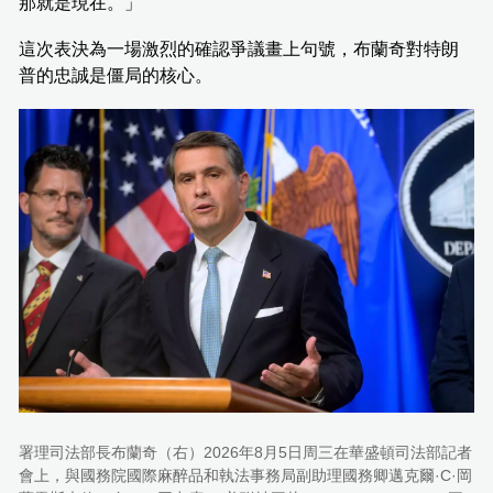
那就是現在。」
這次表決為一場激烈的確認爭議畫上句號，布蘭奇對特朗
普的忠誠是僵局的核心。
署理司法部長布蘭奇（右）2026年8月5日周三在華盛頓司法部記者
會上，與國務院國際麻醉品和執法事務局副助理國務卿邁克爾·C·岡