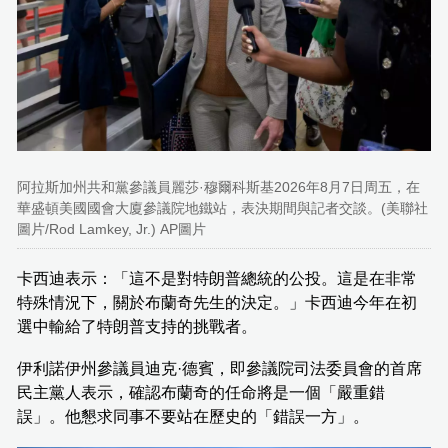
阿拉斯加州共和黨參議員麗莎·穆爾科斯基2026年8月7日周五，在
華盛頓美國國會大廈參議院地鐵站，表決期間與記者交談。(美聯社
圖片/Rod Lamkey, Jr.) AP圖片
卡西迪表示：「這不是對特朗普總統的公投。這是在非常
特殊情況下，關於布蘭奇先生的決定。」卡西迪今年在初
選中輸給了特朗普支持的挑戰者。
伊利諾伊州參議員迪克·德賓，即參議院司法委員會的首席
民主黨人表示，確認布蘭奇的任命將是一個「嚴重錯
誤」。他懇求同事不要站在歷史的「錯誤一方」。