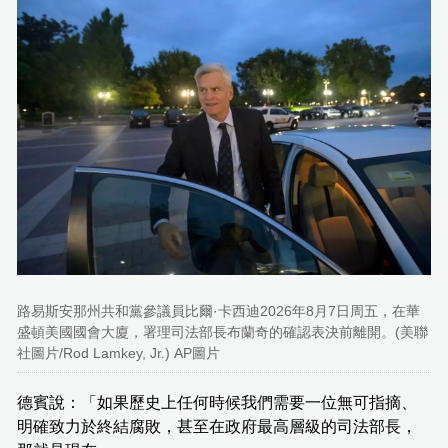
路易斯安那州共和黨參議員比爾·卡西迪2026年8月7日周五，在華
盛頓美國國會大廈，署理司法部長布蘭奇的確認表決前離開。(美聯
社圖片/Rod Lamkey, Jr.) AP圖片
德賓說：「如果歷史上任何時候我們需要一位無可指摘、
明確致力於終結腐敗，甚至在政府最高層級的司法部長，