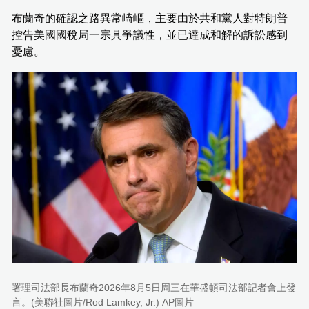
布蘭奇的確認之路異常崎嶇，主要由於共和黨人對特朗普
控告美國國稅局一宗具爭議性，並已達成和解的訴訟感到
憂慮。
署理司法部長布蘭奇2026年8月5日周三在華盛頓司法部記者會上發
言。(美聯社圖片/Rod Lamkey, Jr.) AP圖片