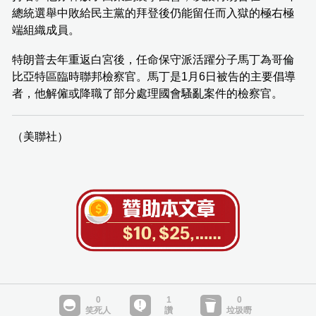
總統選舉中敗給民主黨的拜登後仍能留任而入獄的極右極
端組織成員。
特朗普去年重返白宮後，任命保守派活躍分子馬丁為哥倫
比亞特區臨時聯邦檢察官。馬丁是1月6日被告的主要倡導
者，他解僱或降職了部分處理國會騷亂案件的檢察官。
（美聯社）