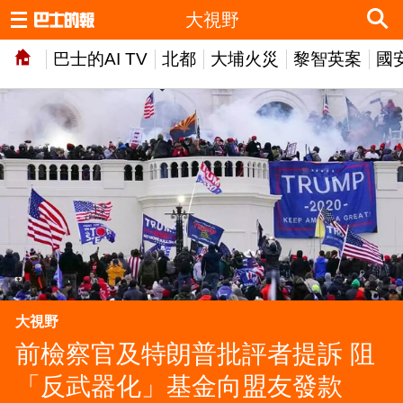
大視野
巴士的AI TV
北都
大埔火災
黎智英案
國
大視野
前檢察官及特朗普批評者提訴 阻
「反武器化」基金向盟友發款