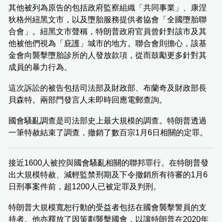
其他被列為原告的包括政府監察組織「共同事業」、康涅
狄格州紐黑文市，以及墮胎服務提供者協會「全國墮胎聯
合會」。紐黑文市聲稱，特朗普政府官員曾針對該市及其
他被他們視為「庇護」城市的地方。聯合會則擔心，該基
金會向襲擊墮胎診所的人發放款項，從而鼓勵更多針對其
成員的暴力行為。
這次訴訟的被告包括司法部及財政部、布蘭奇及財政部長
貝森特。兩部門發言人未即時回應電郵查詢。
國會騷亂調查是司法部史上最大規模的調查。特朗普透過
一筆特赦結束了調查，撤銷了數百宗1月6日相關的定罪。
接近1600人被控與國會騷亂相關的聯邦罪行。在特朗普發
出大規模特赦、減輕監禁刑期及下令撤銷所有待審的1月6
日刑事案件前，超1200人已被定罪及判刑。
特朗普大規模寬恕行動的受益者包括在國會襲擊警員的支
持者。他亦釋放了因策劃襲擊國會，以讓特朗普在2020年