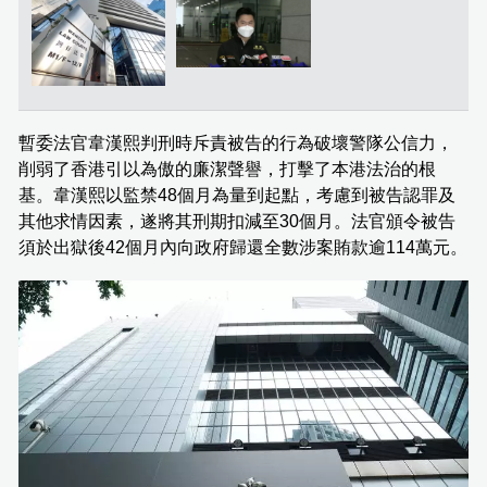
暫委法官韋漢熙判刑時斥責被告的行為破壞警隊公信力，
削弱了香港引以為傲的廉潔聲譽，打擊了本港法治的根
基。韋漢熙以監禁48個月為量到起點，考慮到被告認罪及
其他求情因素，遂將其刑期扣減至30個月。法官頒令被告
須於出獄後42個月內向政府歸還全數涉案賄款逾114萬元。