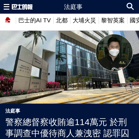
法庭事
巴士的AI TV
北都
大埔火災
黎智英案
國
法庭事
警察總督察收賄逾114萬元 於刑
事調查中優待商人兼洩密 認罪囚