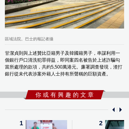
區域法院。巴士的報記者攝
甘潔貞則與上述贊比亞籍男子及韓國籍男子，串謀利用一
個銀行戶口清洗犯罪得益，即同案四名被告於上述詐騙勾
當所處理的款項，共約5,500萬港元。廉署調查發現，渣打
銀行從未代表涉案外籍人士持有所聲稱的巨額資產。
你 或 有 興 趣 的 文 章