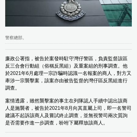
警察總部。
廉政公署指，被告於案發時駐守灣仔警區，負責監督該區
反三合會行動組（俗稱反黑組）及重案組的刑事調查。他
於2021年6月處理一宗詐騙時認識一名報案的商人，對方又
牽涉一宗襲擊案，該案亦由被告監督的灣仔區反黑組進行
調查。
案情透露，雖然襲擊案的事主在列隊認人手續中認出該商
人是施襲者，被告於2021年8月向其直屬上司，即一名警司
建議不起訴該商人及嘗試終止調查，並無視警司兩次質詢
是否需要作進一步調查，吩咐下屬釋放該商人。