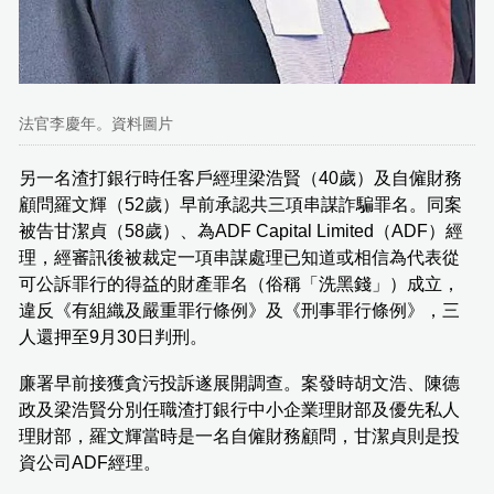
法官李慶年。資料圖片
另一名渣打銀行時任客戶經理梁浩賢（40歲）及自僱財務
顧問羅文輝（52歲）早前承認共三項串謀詐騙罪名。同案
被告甘潔貞（58歲）、為ADF Capital Limited（ADF）經
理，經審訊後被裁定一項串謀處理已知道或相信為代表從
可公訴罪行的得益的財產罪名（俗稱「洗黑錢」）成立，
違反《有組織及嚴重罪行條例》及《刑事罪行條例》，三
人還押至9月30日判刑。
廉署早前接獲貪污投訴遂展開調查。案發時胡文浩、陳德
政及梁浩賢分別任職渣打銀行中小企業理財部及優先私人
理財部，羅文輝當時是一名自僱財務顧問，甘潔貞則是投
資公司ADF經理。