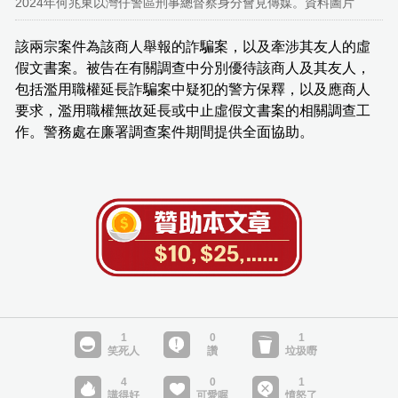
2024年何兆東以灣仔警區刑事總督察身分會見傳媒。資料圖片
該兩宗案件為該商人舉報的詐騙案，以及牽涉其友人的虛
假文書案。被告在有關調查中分別優待該商人及其友人，
包括濫用職權延長詐騙案中疑犯的警方保釋，以及應商人
要求，濫用職權無故延長或中止虛假文書案的相關調查工
作。警務處在廉署調查案件期間提供全面協助。