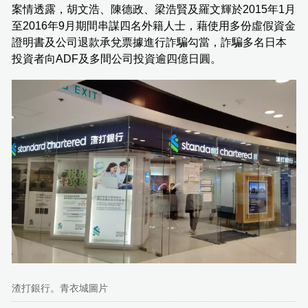
案情透露，胡文浩、陳德政、梁浩賢及羅文輝於2015年1月
至2016年9月期間串謀四名外籍人士，藉使用多份虛假資金
證明書及公司退款承兌票據進行詐騙勾當，詐騙多名日本
投資者向ADF及多間公司投資逾四億日圓。
渣打銀行。青衣城圖片