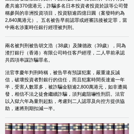
產共逾370億港元，詐騙多名日本投資者投資於該等公司聲
稱參與的非洲投資項目，投資額逾四億日圓（案發時約為
2,840萬港元）。五名被告早前認罪或經審訊後被定罪，當
中兩名涉案時任銀行經理被判刑。
兩名被判刑被告胡文浩（38歲）及陳德政（39歲），同為
渣打銀行（香港）有限公司時任客戶經理，二人早前承認
共四項串謀詐騙罪名。
法官李慶年判刑時稱，被告早有預謀犯案，嚴重違反誠
信，破壞投資者對銀行的信任，而且犯案時間長達逾一年
半，受害人數眾多，被詐騙金額逾2,800萬港元，如非遭揭
發，相信不法之徒會繼續詐騙，須判處阻嚇性刑罰。法官
以入獄六年為量刑起點，考慮到二人認罪及向控方提供協
助，遂將刑期扣減一半。