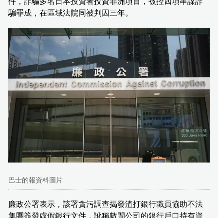
件，詐騙多名日本投資者投資非洲項目，被控四項串謀詐
騙罪成，在區域法院同被判囚三年。
巴士的報資料圖片
廉政公署表示，該署貪污調查揭發渣打銀行職員協助不法
集團簽發虛假銀行文件，訛稱數間公司的銀行戶口持有資