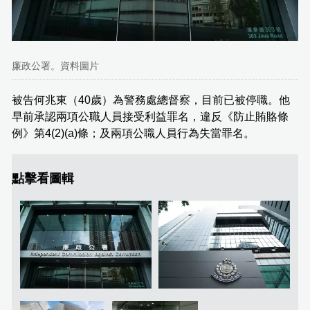
廉政公署。資料圖片
被告何兆東（40歲）為警務處總督察，目前已被停職。他
早前承認兩項公職人員接受利益罪名，違反《防止賄賂條
例》第4(2)(a)條；及兩項公職人員行為失當罪名。
點擊看圖輯