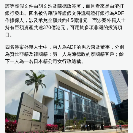
該等虛假文件由胡文浩及陳德政簽署，而且看來是由渣打
銀行發出。四名被告藉該等虛假文件訛稱渣打銀行為ADF
作擔保人，涉及承兌金額共約4.5億港元，而涉案外籍人士
持有巨額資產共逾370億港元，可用於多項非洲的投資項
目。
四名涉案外籍人士中，兩人為ADF的男股東及董事，分別
為贊比亞籍及韓國籍；另一人為陳德政的泰國籍客戶；餘
下一人為一名日本籍公司女行政總裁。