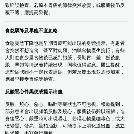
致延誤檢查。若原本胃痛的節律突然改變，或服藥後仍反
覆不適，應提高警覺。
食慾驟降及早飽不宜忽略
食慾突然下降也是早期胃癌可能出現的身體提示。有患者
會突然不想進食，甚至對肉類、油膩食物產生抗拒；有些
人則進食少量食物後已感到飽脹，長期胃口差、飯後腹
脹、早飽等情況若持續出現，同樣值得留意。醫生提醒，
這些症狀雖不一定代表癌症，但若反覆出現並逐步加重，
應盡早接受胃鏡等檢查。
反酸惡心伴黑便或提示出血
反酸、燒心、惡心、嘔吐等症狀也不可忽視。報道提到，
部分患者會出現頻繁反酸及燒心，服藥後仍難以緩解；進
食後惡心，嚴重時可出現嘔吐。若嘔吐物呈咖啡色，或大
便變黑、發亮、呈柏油狀，可能提示上消化道出血，應立
即求醫，不宜自行拖延。