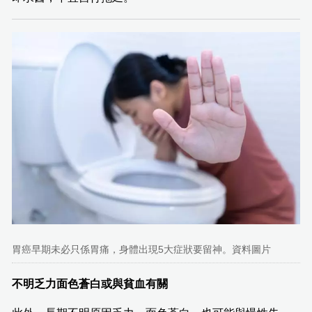
胃癌早期未必只係胃痛，身體出現5大症狀要留神。資料圖片
不明乏力面色蒼白或與貧血有關