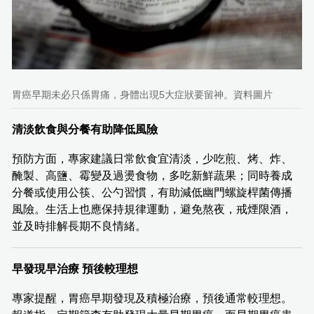
胃癌早期未必只係胃痛，身體出現5大症狀要留神。資料圖片
清淡飲食與分餐有助降低風險
預防方面，專家建議日常飲食宜清淡，少吃煎、烤、炸、
醃製、高鹽、霉變及過燙食物，多吃新鮮蔬果；同時養成
分餐或使用公筷、公勺習慣，有助減低幽門螺旋桿菌傳播
風險。生活上也應保持規律運動，避免熬夜，戒煙限酒，
並及時排解長期不良情緒。
早發現早治療 預後較理想
專家提醒，胃癌早期發現及積極治療，預後通常較理想。