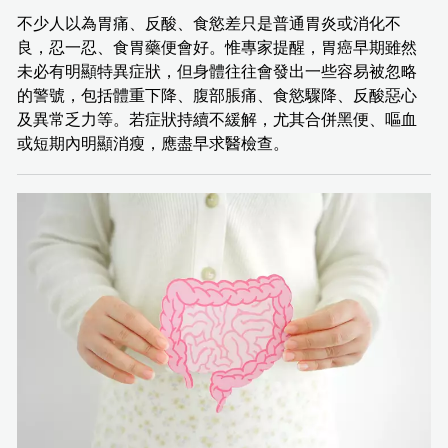
不少人以為胃痛、反酸、食慾差只是普通胃炎或消化不
良，忍一忍、食胃藥便會好。惟專家提醒，胃癌早期雖然
未必有明顯特異症狀，但身體往往會發出一些容易被忽略
的警號，包括體重下降、腹部脹痛、食慾驟降、反酸惡心
及異常乏力等。若症狀持續不緩解，尤其合併黑便、嘔血
或短期內明顯消瘦，應盡早求醫檢查。