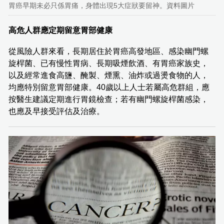
胃癌早期未必只係胃痛，身體出現5大症狀要留神。資料圖片
高危人群應定期留意胃部健康
從風險人群來看，長期居住於胃癌高發地區、感染幽門螺
旋桿菌、已有慢性胃病、長期吸煙飲酒、有胃癌家族史，
以及經常進食高鹽、醃製、煙熏、油炸或過燙食物的人，
均應特別留意胃部健康。40歲以上人士若屬高危群組，應
按醫生建議定期進行胃鏡檢查；若有幽門螺旋桿菌感染，
也應及早接受評估及治療。