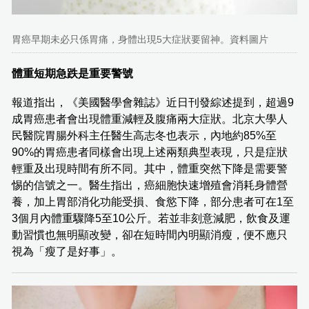
胃癌早期未必只係胃痛，身體出現5大症狀要留神。資料圖片
體重短期急跌是重要警號
報道指出，《美國醫學會雜誌》近日刊發綜述提到，超過9
成胃癌患者會出現體重減輕及腹痛兩大症狀。北京大學人
民醫院胃腸外科主任醫生高志冬也表示，內地約85%至
90%的胃癌患者同樣會出現上述兩類典型表現，只是症狀
輕重及出現時間有所不同。其中，體重突然下降是需要警
惕的信號之一。醫生指出，癌細胞快速增殖會消耗身體營
養，加上胃部消化功能受損、食慾下降，部分患者可在1至
3個月內體重驟降5至10公斤。若並非刻意減肥，飲食及運
動習慣也無明顯改變，卻在短時間內明顯消瘦，便不應只
視為「瘦了是好事」。