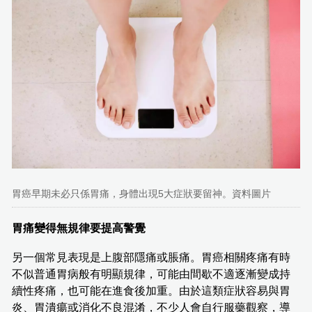
胃癌早期未必只係胃痛，身體出現5大症狀要留神。資料圖片
胃痛變得無規律要提高警覺
另一個常見表現是上腹部隱痛或脹痛。胃癌相關疼痛有時
不似普通胃病般有明顯規律，可能由間歇不適逐漸變成持
續性疼痛，也可能在進食後加重。由於這類症狀容易與胃
炎、胃潰瘍或消化不良混淆，不少人會自行服藥觀察，導