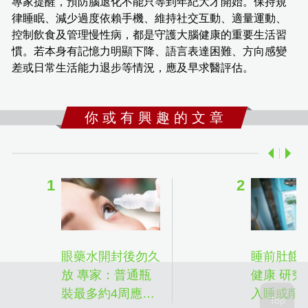
專家提醒，預防腦退化不能只等到年紀大才開始。保持規
律睡眠、減少過度依賴手機、維持社交互動、適量運動、
控制飲食及管理慢性病，都是守護大腦健康的重要生活習
慣。若本身有記憶力明顯下降、語言表達困難、方向感變
差或日常生活能力退步等情況，應及早求醫評估。
你 或 有 興 趣 的 文 章
眼藥水開封後勿久
睡前肚餓
放 專家：普通瓶
健康 研究
裝最多約4周應丟
入睡或削