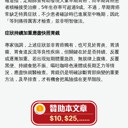
報道指，定期篩查有助發現大量早期胃癌，而早期胃癌患
者積極接受治療，5年生存率可超過9成。不過，早期胃癌
常缺乏特異症狀，不少患者確診時已進展至中晚期，因此
「等到痛得厲害才檢查」並非明智做法。
症狀持續加重應盡快照胃鏡
專家強調，上述症狀並非胃癌獨有，也可見於胃炎、胃潰
瘍、胃食道反流等良性疾病，但關鍵在於是否持續、反覆
或逐漸加重。若出現短期體重急跌、無規律上腹痛、反覆
黑便、持續食慾不振、嘔吐咖啡色液體或長期乏力等情
況，應盡快就醫檢查。胃鏡仍是明確診斷胃部病變的重要
方法，及早排查，才有機會把風險擋在更早階段。