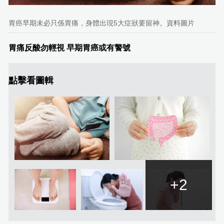
胃癌早期未必只係胃痛，身體出現5大症狀要留神。資料圖片
胃痛反酸勿輕視 早期胃癌或有警號
點擊看圖輯
+2