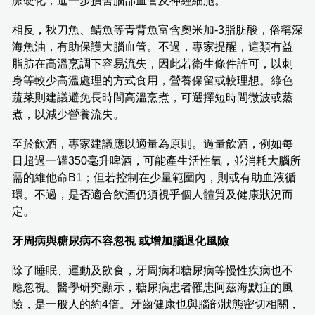
脈硬化，進一步損害腦部血管及神經細胞。
相反，秋刀魚、鯖魚等青背魚富含奧米加-3脂肪酸，俗稱深
海魚油，有助保護大腦血管。不過，專家提醒，這類有益
脂肪在高溫烹調下容易流失，因此若衛生條件許可，以刺
身等較少高溫處理的方式食用，營養保留或較理想。綠色
蔬菜則建議避免長時間高溫烹煮，可選擇短時間微波或蒸
煮，以減少營養流失。
至於飲酒，專家建議應以適量為原則。過量飲酒，例如每
日超過一罐350毫升啤酒，可能產生活性氧，並消耗大腦所
需的維他命B1；但若控制在少量範圍內，則或有助血液循
環。不過，是否適合飲酒仍須視乎個人體質及健康狀況而
定。
牙周病與糖尿病不容忽視 或增加腦退化風險
除了睡眠、運動及飲食，牙周病和糖尿病等慢性疾病也不
應忽視。醫學研究顯示，糖尿病患者罹患阿茲海默症的風
險，是一般人的約4倍。牙齒健康也與腦部狀態密切相關，