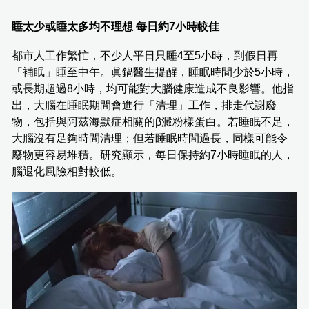
睡太少或睡太多均不理想 每日約7小時較佳
都市人工作繁忙，不少人平日只睡4至5小時，到假日再
「補眠」睡至中午。眞鍋醫生提醒，睡眠時間少於5小時，
或長期超過8小時，均可能對大腦健康造成不良影響。他指
出，大腦在睡眠期間會進行「清理」工作，排走代謝廢
物，包括與阿茲海默症相關的β澱粉樣蛋白。若睡眠不足，
大腦沒有足夠時間清理；但若睡眠時間過長，同樣可能令
廢物更容易堆積。研究顯示，每日保持約7小時睡眠的人，
腦退化風險相對較低。