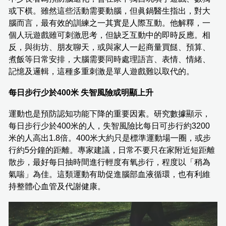
或下棋。雖然這些活動需要動腦，但眞鍋醫生指出，對大
腦而言，最有效的訓練之一其實是人際互動。他解釋，一
個人玩遊戲雖可刺激思考，但缺乏互動中的即時反應。相
反，與街坊、朋友聊天，或與家人一起商量買餸、預算、
煮飯等日常安排，大腦需要同時處理語言、表情、情緒、
記憶及邏輯，這種多重刺激是單人遊戲難以取代的。
每日步行少於400米 失智風險或明顯上升
運動也是預防認知功能下降的重要因素。研究數據顯示，
每日步行少於400米的人，失智風險比每日可步行約3200
米的人高出1.8倍。400米大約只是標準運動場一圈，或步
行約5分鐘的距離。專家建議，日常不要只在家附近短距離
散步，最好每日抽時間進行輕度有氧步行，程度以「稍為
氣喘」為佳。這類運動有助促進腦部血液循環，也有利維
持整體心血管及代謝健康。