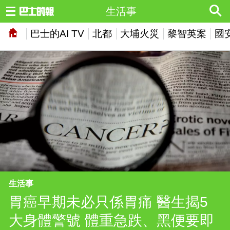
生活事
巴士的AI TV
北都
大埔火災
黎智英案
國
生活事
胃癌早期未必只係胃痛 醫生揭5
大身體警號 體重急跌、黑便要即