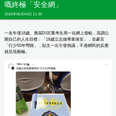
嘅終極「安全網」
2026年06月04日 11:30
一名年僅18歲、應屆DSE重考生周一在網上發帖，高調公
開自己的人生目標：「18歲立志做專業保安」，並豪言
「行少50年彎路」，貼文一出引發熱議，不過網民的反應
就呈現兩極。