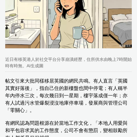
近日有移英港人於社交平台分享崩潰經歷，住所供水由晚上7時開始
時有時無。AI生成圖
帖文引來大批同樣移居英國的網民共鳴。有人直言「英國
其實好落後」，指自己住的新樓盤也間中停電；有人稱半
年內停水三次，每次幾日到一星期，樓宇落成僅一年；亦
有人試過污水管爆裂浸沒地庫停車場，發展商與管理公司
「零關心」。
有網民認為問題根源在於當地工作文化，「本地人用愛與
和平包容求其的工作態度，公司不會有懲罰，變相鼓勵所