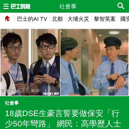
社會事
巴士的AI TV
北都
大埔火災
黎智英案
國
社會事
18歲DSE生豪言誓要做保安「行
少50年彎路」 網民：高學歷人士