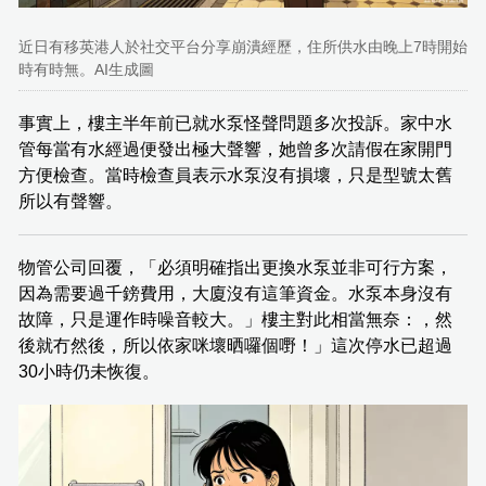
近日有移英港人於社交平台分享崩潰經歷，住所供水由晚上7時開始
時有時無。AI生成圖
事實上，樓主半年前已就水泵怪聲問題多次投訴。家中水
管每當有水經過便發出極大聲響，她曾多次請假在家開門
方便檢查。當時檢查員表示水泵沒有損壞，只是型號太舊
所以有聲響。
物管公司回覆，「必須明確指出更換水泵並非可行方案，
因為需要過千鎊費用，大廈沒有這筆資金。水泵本身沒有
故障，只是運作時噪音較大。」樓主對此相當無奈：，然
後就冇然後，所以依家咪壞晒囉個嘢！」這次停水已超過
30小時仍未恢復。