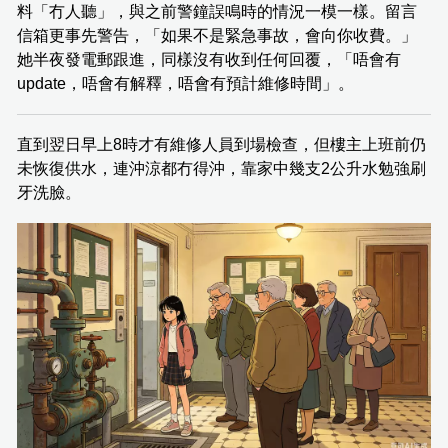
料「冇人聽」，與之前警鐘誤鳴時的情況一模一樣。留言
信箱更事先警告，「如果不是緊急事故，會向你收費。」
她半夜發電郵跟進，同樣沒有收到任何回覆，「唔會有
update，唔會有解釋，唔會有預計維修時間」。
直到翌日早上8時才有維修人員到場檢查，但樓主上班前仍
未恢復供水，連沖涼都冇得沖，靠家中幾支2公升水勉強刷
牙洗臉。