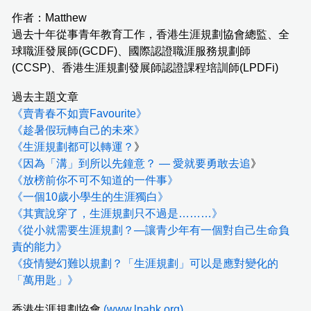
作者：Matthew
過去十年從事青年教育工作，香港生涯規劃協會總監、全
球職涯發展師(GCDF)、國際認證職涯服務規劃師
(CCSP)、香港生涯規劃發展師認證課程培訓師(LPDFi)
過去主題文章
《賣青春不如賣Favourite》
《趁暑假玩轉自己的未來》
《生涯規劃都可以轉運？
》
《因為「溝」到所以先鐘意？ — 愛就要勇敢去追
》
《放榜前你不可不知道的一件事》
《一個10歲小學生的生涯獨白》
《其實說穿了，生涯規劃只不過是………》
《從小就需要生涯規劃？—讓青少年有一個對自己生命負
責的能力》
《疫情變幻難以規劃？「生涯規劃」可以是應對變化的
「萬用匙」》
香港生涯規劃協會
(
www.lpahk.org
)