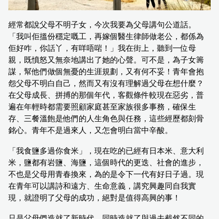
經常都說父母不明子女，今次我要為父母講句公道話。
「我叫佢搵份穩定嘅工，再嫁個醫生律師做老公，都係為
佢好咋，你話丫，有咩唔啱！」我在街上，聽到一位母
親，既憤怒又無奈地講出了她的心聲。可不是，為子女籌
謀，幫他們做個無憂的生涯規劃，又有何不妥！青年會抱
怨父母不明白自己，然而又有沒有理解過父母在想什麼？
在父母成長、拼搏的那個年代，客觀條件較現在惡劣，普
遍在年輕時都需要照顧家庭甚至家族很多事務，確保生
存、三餐溫飽是他們的人生角色與任務，這些經歷都刻骨
銘心。青年不是過來人，又怎會明白當中辛酸。
「我食鹽多過你食米」，現在吃的已經有日本米、意大利
米，鹽都有岩鹽、海鹽，這個時代的更迭、社會的進步，
不也是父母用青春換來，為的是令下一代有好日子過。現
在青年可以講詩和遠方、生命意義，講究興趣同自我實
現，就證明了父母的成功，絕對是值得高興的事！
只是父母們造就了新時代，同時造就了與過去截然不同的