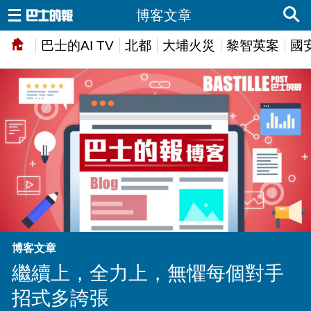
博客文章
巴士的AI TV
北都
大埔火災
黎智英案
國
博客文章
繼續上，全力上，無懼每個對手
招式多誇張