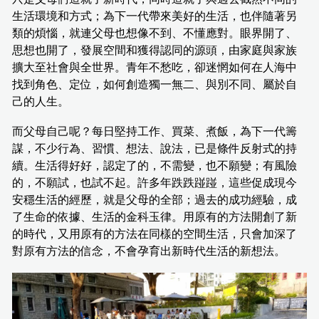
生活環境和方式；為下一代帶來美好的生活，也伴隨著另
類的煩惱，就連父母也想像不到、不懂應對。眼界開了、
思想也開了，發展空間和獲得認同的源頭，由家庭與家族
擴大至社會與全世界。青年不愁吃，卻迷惘如何在人海中
找到角色、定位，如何創造獨一無二、與別不同、屬於自
己的人生。
而父母自己呢？每日堅持工作、買菜、煮飯，為下一代籌
謀，不少行為、習慣、想法、說法，已是條件反射式的持
續。生活得好好，認定了的，不需變，也不願變；有風險
的，不願試，也試不起。許多年跌跌踫踫，這些促成現今
安穩生活的經歷，就是父母的全部；過去的成功經驗，成
了生命的依據、生活的金科玉律。用原有的方法開創了新
的時代，又用原有的方法在同樣的空間生活，只會加深了
對原有方法的信念，不會孕育出新時代生活的新想法。