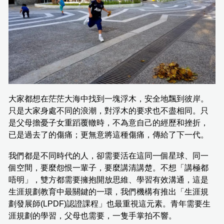
大家都想在茫茫大海中找到一塊浮木，安全地飄到彼岸。
只是大家身處不同的浪潮，對浮木的要求也不盡相同。只
是父母擔憂子女重蹈覆轍時，不為意自己的經歷和挫折，
已是過去了的傷痛；更無意將這種傷痛，傳給了下一代。
我們都是不同時代的人，卻需要活在這同一個星球、同一
個空間，要麼怨恨一輩子，要麼講清講楚。不想「講極都
唔明」，雙方都需要擁抱開放思維、學習有效溝通，這是
生涯規劃教育中最關鍵的一環，我們機構有推出「生涯規
劃發展師(LPDF)認證課程」也最重視這元素。青年需要生
涯規劃的學習，父母也需要，一隻手掌拍不響。