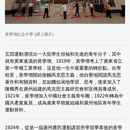
黃學增紀念中學 (網上圖片)
五四運動湧現出一大批學生領袖和先進的青年分子，其中
就有廣東遂溪的黃學增。1919年，黃學增考上了廣東省立
第一甲種工業學校，這是他一生中最重要的轉折點。在學
校里，黃學增開始接觸馬克思主義，他自覺地閱讀馬克思
著作和有關資料，並如饑似渴地學習、思考，後來加入了
陳獨秀在廣州組建的馬克思主義研究會和宣傳員養成所。
1921年，黃學增加入中國社會主義青年團，1922年轉為中
國共產黨黨員，成為廣東早期黨組織和廣州地區青年學生
運動骨幹。
1924年，從第一屆廣州農民運動講習所學習畢業後的黃學