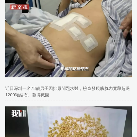
近日深圳一名78歲男子因排尿問題求醫，檢查發現膀胱內竟藏超過
1200顆結石。微博截圖