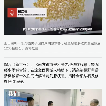
近日深圳一名78歲男子因排尿問題求醫，檢查發現膀胱內竟藏超過
1200顆結石。微博截圖
綜合《新京報》、《南方都市報》等內地傳媒報導，醫院
經多學科會診，在達文西機械人輔助下，憑高清視野與靈
活機械臂一次性完成解除前列腺梗阻、清除全部結石及修
復膀胱病變。