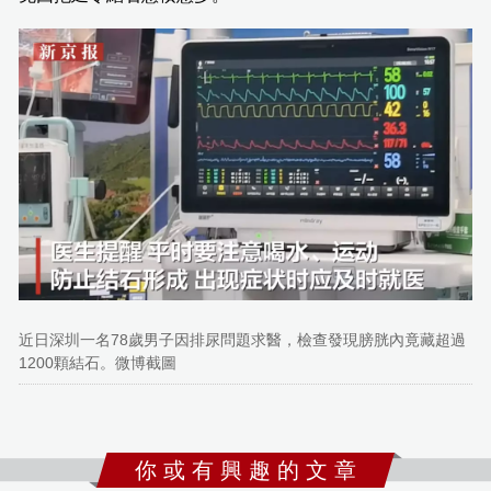
近日深圳一名78歲男子因排尿問題求醫，檢查發現膀胱內竟藏超過
1200顆結石。微博截圖
你 或 有 興 趣 的 文 章