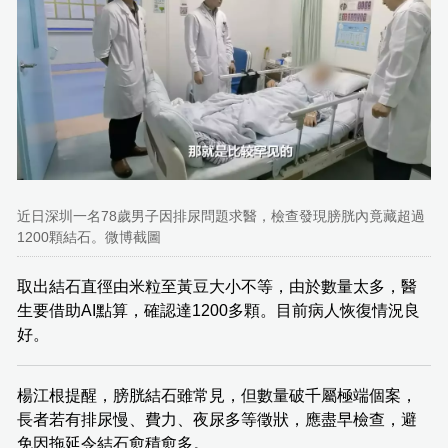
近日深圳一名78歲男子因排尿問題求醫，檢查發現膀胱內竟藏超過
1200顆結石。微博截圖
取出結石直徑由米粒至黃豆大小不等，由於數量太多，醫
生要借助AI點算，確認達1200多顆。目前病人恢復情況良
好。
楊江根提醒，膀胱結石雖常見，但數量破千屬極端個案，
長者若有排尿慢、費力、夜尿多等徵狀，應盡早檢查，避
免因拖延令結石愈積愈多。