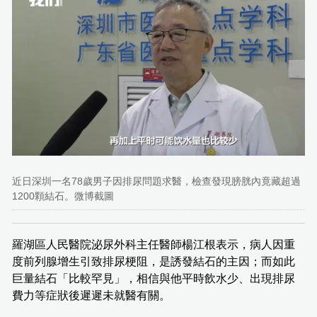
近日深圳一名78歲男子因排尿問題求醫，檢查發現膀胱內竟藏超過
1200顆結石。微博截圖
羅湖區人民醫院泌尿外科主任醫師楊江根表示，病人因重
度前列腺增生引致排尿梗阻，是誘發結石的主因；而如此
巨量結石「比較罕見」，相信與他平時飲水少、出現排尿
費力等症狀後遲遲未就醫有關。