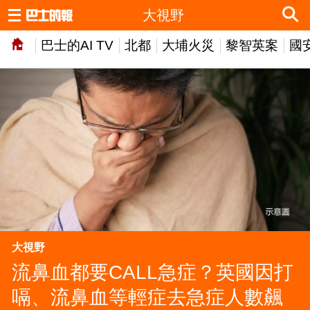
大視野
巴士的AI TV
北都
大埔火災
黎智英案
國
大視野
流鼻血都要CALL急症？英國因打
嗝、流鼻血等輕症去急症人數飆