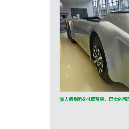
無人氫燃料6×4牽引車。巴士的報