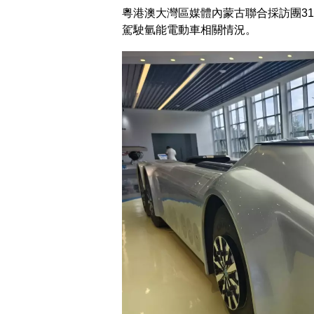
粵港澳大灣區媒體內蒙古聯合採訪團3
駕駛氫能電動車相關情況。