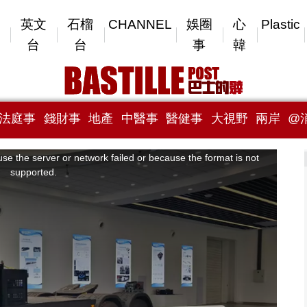
英文
石榴
CHANNEL
娛圈
心
Plastic
台
台
事
韓
法庭事
錢財事
地產
中醫事
醫健事
大視野
兩岸
@
se the server or network failed or because the format is not
supported.