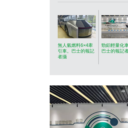
無人氫燃料6×4牽
勁鋁輕量化
引車。巴士的報記
巴士的報記
者攝