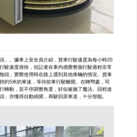
頭」。據車上安全員介紹，貨車行駛速度為每小時20
行駛速度很快，但記者在車內感覺整個行駛過程非常
拖頭」實際使用時在路上遇到其他車輛的情況。貨車
持約5米的車速，等待前車行駛離開。在轉彎處，司
行轉動，並不停調整角度，好似被施了魔法。回程途
頭」亦懂得自動繞開，再駛回原車道，十分智能。