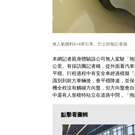
無人氫燃料6×4牽引車。巴士的報記者攝
本網記者親身體驗該公司無人駕駛「拖
公里。有採訪團記者稱，從外面看汽車
平穩。行程過程中有安全車經過模擬「
識別到前方車輛後，會平穩降速，並保
機全程沒有觸碰方向盤，但方向盤會自
中還有人形模特站立在道路中間，「拖
點擊看圖輯