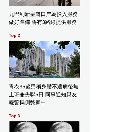
九巴到新皇崗口岸為投入服務
做好準備 將有3路線提供服務
Top 2
青衣35歲男稱身體不適病後無
上班兼失聯5日 同事通知親友
報警揭倒斃家中
Top 3