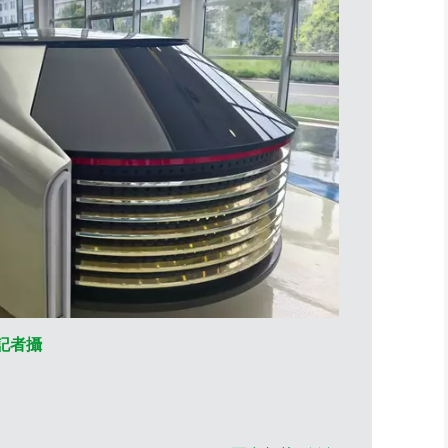
記者攝
勁鋁輕量化車