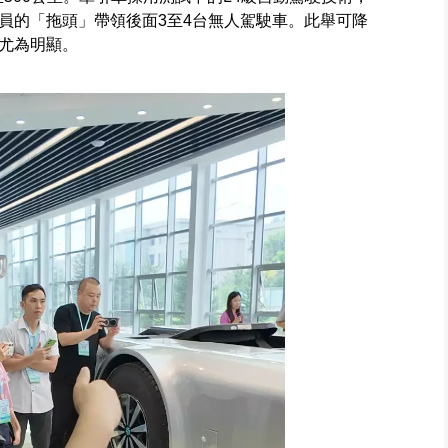
員的「拖頭」帶領後面3至4台無人駕駛車。此舉可降
尤為明顯。