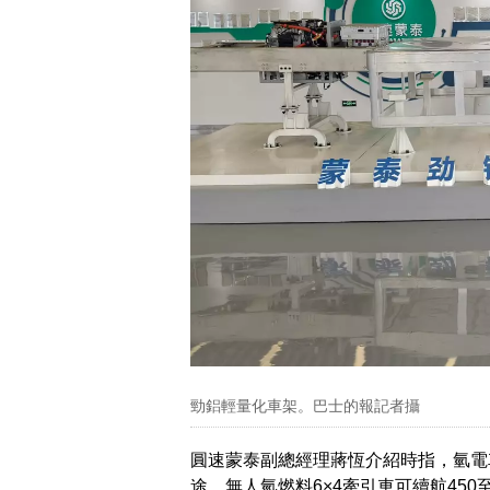
勁鋁輕量化車架。巴士的報記者攝
圓速蒙泰副總經理蔣恆介紹時指，氫電
途。無人氫燃料6×4牽引車可續航450