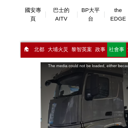
國安專
巴士的
BP大平
the
頁
AITV
台
EDGE
北都
大埔火災
黎智英案
政事
社會事
This
is
a
The media could not be loaded, either becau
modal
window.