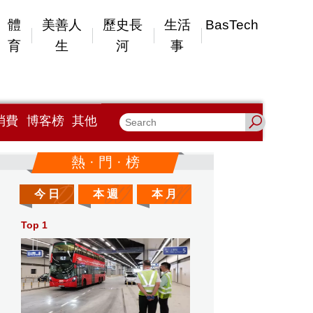
體
美善人
歷史長
生活
BasTech
育
生
河
事
消費
博客榜
其他
熱 · 門 · 榜
今 日
本 週
本 月
Top 1