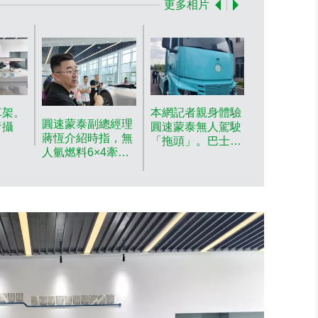
更多相片
圓速蒙泰純
頭」。巴士
者攝
車架。
本網記者親身體驗
圓速蒙泰副總經理
者攝
圓速蒙泰無人駕駛
蔣恆介紹時指，無
「拖頭」。巴士的
人氫燃料6×4牽引
報記者攝
車可續航450至
500公里。巴士的
報記者攝