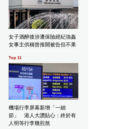
女子酒醉後涉遭保險經紀強姦
女事主供稱曾推開被告但不果
Top 11
機場行李屏幕新增「一細
節」 港人大讚貼心：終於有
人明等行李幾煎熬