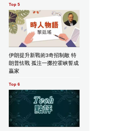
Top 5
伊朗提升新戰術3奇招制敵 特
朗普怯戰 孤注一擲控霍峡誓成
贏家
Top 6