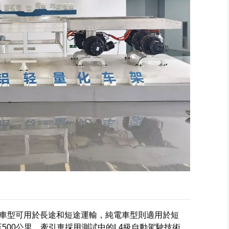
車型可用於長途和短途運輸，純電車型則適用於短
至500公里。牽引車採用測試中的L4級自動駕駛技術，