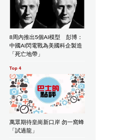
8周內推出5個AI模型 彭博：
中國AI閃電戰為美國科企製造
「死亡地帶」
Top 4
萬眾期待皇崗新口岸 勿一窩蜂
「試過龍」