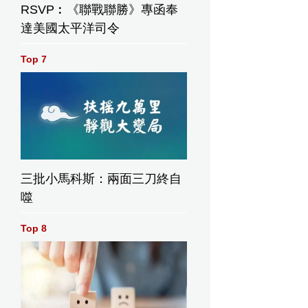
RSVP︰《聯戰聯勝》專函奉
達美國太平洋司令
Top 7
三批小馬科斯：兩面三刀終自
噬
Top 8
架。巴士的報記者攝