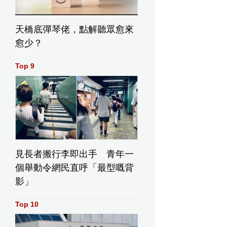
天橋底彈琴佬，點解聽眾愈來
電「拖
愈少？
的報記
Top 9
見長者搬行李即出手 青年一
個舉動令網民直呼「最型嘅背
影」
Top 10