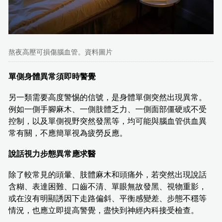
熬夜高壓可損傷腦血管。資料圖片
單側身體異常須即時警覺
另一類需要高度警惕的信號，是身體單側突然出現異常。
例如一側手腳麻木、一側肢體乏力、一側面部僵硬或不受
控制，以及單側視野突然發黑等，均可能與腦血管供血異
常有關，不應簡單視為疲勞反應。
說話視力步態異常應求醫
除了較常見的頭暈、肢體麻木和頭痛外，若突然出現說話
含糊、表達困難、口齒不清、單眼無故發黑、視物重影，
或在沒有明顯誘因下走路偏斜、平衡感變差、步態不穩等
情況，也應立即提高警覺，盡快到神經內科接受檢查。