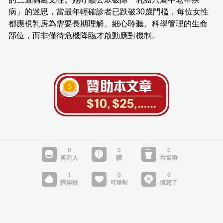
病」的迷思，當最年輕確診者已跌破30歲門檻，每位女性
都應視乳房為需要長期理解、細心聆聽、科學管理的生命
部位，而非僅待危機降臨才啟動應對機制。