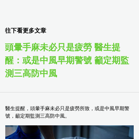
往下看更多文章
頭暈手麻未必只是疲勞 醫生提
醒：或是中風早期警號 籲定期監
測三高防中風
醫生提醒，頭暈手麻未必只是疲勞所致，或是中風早期警
號，籲定期監測三高防中風。