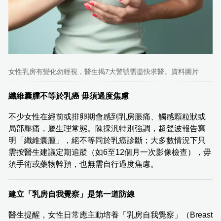
女性乳房有變化勿輕視，醫生揭7大警號需盡快求醫。資料圖片
纖維囊腫不等於乳癌 毋須過度焦慮
不少女性在經前或排卵期會感到乳房脹痛、觸感顆粒狀或
局部壓痛，屬生理常態。陳採汎特別強調，超聲波報告寫
明「纖維囊腫」，絕不等同於乳癌診斷；大多數情況下只
需按醫生建議定期追蹤（如6至12個月一次影像檢查），毋
須手術或藥物幹預，也無需自行過度焦慮。
建立「乳房自我覺察」是第一道防線
醫生提醒，女性日常應主動培養「乳房自我覺察」（Breast