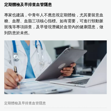
定期體檢及早排查血管隱患
專家也建議，中青年人不應忽視定期體檢，尤其要留意血
糖、血壓、血脂三項核心指標。如有需要，可進行頸動脈
斑塊等專項篩查，及早發現潛藏於血管內的健康隱患，做
到防患於未然。
定期體檢及早排查血管隱患