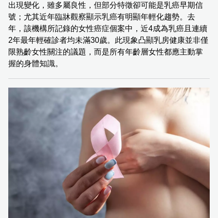
出現變化，雖多屬良性，但部分特徵卻可能是乳癌早期信
號；尤其近年臨牀觀察顯示乳癌有明顯年輕化趨勢。去
年，該機構所記錄的女性癌症個案中，近4成為乳癌且連續
2年最年輕確診者均未滿30歲。此現象凸顯乳房健康並非僅
限熟齡女性關注的議題，而是所有年齡層女性都應主動掌
握的身體知識。