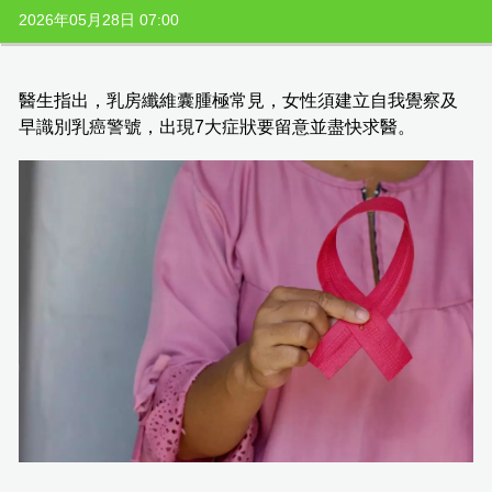
2026年05月28日 07:00
醫生指出，乳房纖維囊腫極常見，女性須建立自我覺察及
早識別乳癌警號，出現7大症狀要留意並盡快求醫。