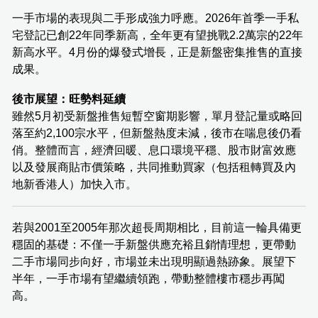
一手市場的表現與二手形成強力呼應。2026年首季一手私
宅登記已創22年同季新高，全年更有望挑戰2.2萬宗的22年
新高水平。4月份的爆發式增長，正是新盤密集推售的直接
成果。
後市展望：旺勢料延續
雖然5月初受新盤推售短暫空窗期影響，單月登記量或略回
落至約2,100宗水平，但新盤熱度未減，後市在喘息後仍看
俏。整體而言，經濟回暖、息口環境平穩、股市財富效應
以及發展商貼市價策略，共同推動買家（包括租轉買及內
地新香港人）加快入市。
若與2001至2005年那次超長周期相比，目前這一輪具備更
穩固的基礎：不僅一手新盤供應充裕且銷情理想，更帶動
二手市場同步向好，市場並未出現明顯過熱跡象。展望下
半年，一手市場有望繼續領跑，帶動整體樓市穩步再闖
高。