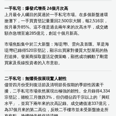
一手私宅：爆發式增長 24個月次高
上月最令人矚目的莫過於一手私宅市場。在多個新盤連環
搶灘下，一手買賣登記量重回2,500宗大關，報2,516宗，
按月暴升85%。這不僅是過去兩年來的次高水平，成交總
額亦急增至逾285億元，創近十個月新高。
市場焦點集中於三大新盤：海瑅灣I、雲向及首匯。單是海
瑅灣I已錄得520宗登記，顯示出買家對優質大型屋苑的熱
烈追捧。發展商採取靈活定價策略，顯然成功觸動了剛需
買家及長線投資者的入市意欲。
二手私宅：無懼長假展現驚人韌性
儘管四月份受到復活節及清明節長假期的季節性因素干
擾，二手私宅市場依然展現出極強的韌性。全月錄得4,334
宗登記，雖較三月微跌3%，但仍穩佔四千宗以上的「興旺
水平」，並寫下兩年來的次高記錄。成交總值達337億元，
為37個月來的第二高位，反映二手樓市並未受新盤搶走所
有焦點，換樓鏈依然保持流轉。