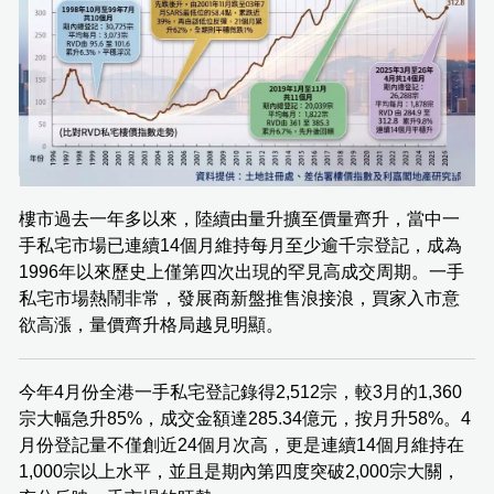
樓市過去一年多以來，陸續由量升擴至價量齊升，當中一
手私宅市場已連續14個月維持每月至少逾千宗登記，成為
1996年以來歷史上僅第四次出現的罕見高成交周期。一手
私宅市場熱鬧非常，發展商新盤推售浪接浪，買家入市意
欲高漲，量價齊升格局越見明顯。
今年4月份全港一手私宅登記錄得2,512宗，較3月的1,360
宗大幅急升85%，成交金額達285.34億元，按月升58%。4
月份登記量不僅創近24個月次高，更是連續14個月維持在
1,000宗以上水平，並且是期內第四度突破2,000宗大關，