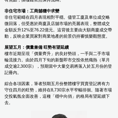
非住宅市場：工商舖穩中求變
非住宅範疇在四月表現相對平穩。儘管工廈及車位成交略
微回落，但受惠於商廈及店舖市場的亮麗表現，整體成交
金額反升12%至76.22億元。這背後主要由大額商廈成交帶
動，反映企業買家對商業地產的前景仍持審慎樂觀態度。
展望五月：價量兼備 旺勢有望延續
樓市近期呈現「價量齊升」的良好勢頭，一手與二手市場
輪流接力。由於四月下旬的新盤即市交投依然熾熱（單月
成交逾2,300宗），預期當中大量交易將落入於五月份的登
記冊內。
綜合各項因素，筆者預期五月份整體樓宇買賣登記將有力
守住四月的旺勢，維持在8,730宗水平窄幅徘徊。隨著市場
交投氣氛全面改善，這種「穩中向俏」的格局有望延續下
去。