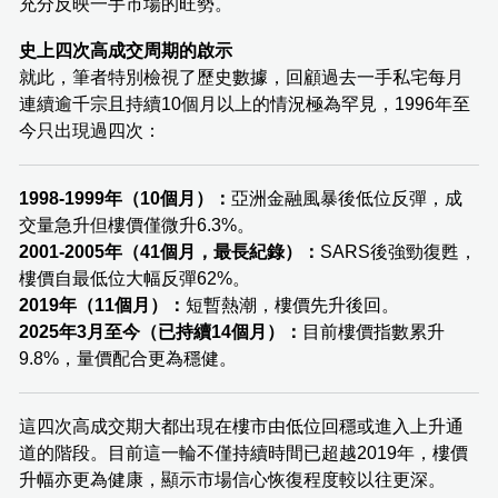
充分反映一手市場的旺勢。
史上四次高成交周期的啟示
就此，筆者特別檢視了歷史數據，回顧過去一手私宅每月
連續逾千宗且持續10個月以上的情況極為罕見，1996年至
今只出現過四次：
1998-1999年（10個月）：
亞洲金融風暴後低位反彈，成
交量急升但樓價僅微升6.3%。
2001-2005年（41個月，最長紀錄）：
SARS後強勁復甦，
樓價自最低位大幅反彈62%。
2019年（11個月）：
短暫熱潮，樓價先升後回。
2025年3月至今（已持續14個月）：
目前樓價指數累升
9.8%，量價配合更為穩健。
這四次高成交期大都出現在樓市由低位回穩或進入上升通
道的階段。目前這一輪不僅持續時間已超越2019年，樓價
升幅亦更為健康，顯示市場信心恢復程度較以往更深。