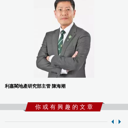
利嘉閣地產研究部主管 陳海潮
你 或 有 興 趣 的 文 章