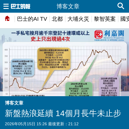
博客文章
巴士的AI TV
北都
大埔火災
黎智英案
國
博客文章
新盤熱浪延續 14個月長牛未止步
2026年05月15日 15:26 最後更新：21:12