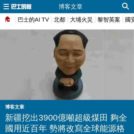
博客文章
巴士的AI TV
北都
大埔火災
黎智英案
國
博客文章
新疆挖出3900億噸超級煤田 夠全
國用近百年 勢將改寫全球能源格