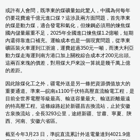
或許有人會問，既準東的煤礦量如此驚人，中國為何每年
仍要花費逾千億元進口煤？這涉及兩方面問題，首先準東
的煤是動力煤，適合發電和氣化，但煉鋼必須用的煉焦煤
國內儲量嚴重不足，2025年全國進口煉焦煤1.2億噸，短期
內還得靠進口補充。運輸成本也是一個現實問題，從準東
礦區裝火車運到江浙滬，運費超過350元一噸，而澳大利亞
動力煤走海運到南方港口加上關稅綜合成本才200元出頭。
這兩百來塊的價差，對用煤大戶來說一算就是幾千萬上億
的差距。
因此除煤化工之外，疆電外送是另一條把資源價值放大的
重要通道。準東—皖南±1100千伏特高壓直流輸電工程，是
目前全世界電壓等級最高、輸送容量最大、輸送距離最遠
的特高壓工程。這條線路起於新疆昌吉換流站，止於安徽
古泉換流站，全長3293公里，途經新疆、甘肅、寧夏、陝
西、河南、安徽六省區。
截至今年3月23 日，準皖直流累計外送電量達到4021.9億