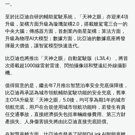
一。
至於比亞迪自研的輔助駕駛系統，「天神之眼」亦迎來4項
升級，架構方面升級為璇璣架構2.0，搭載艙駕電三合一的
中央大腦；傳感器方面，首創業內衛星架構；算法方面，
升級為物理AI大模型；數據方面，比亞迪的數據底座將發
揮最大價值，讓智駕模型快速迭代。
比亞迪也將推出「天神之眼」自動駕駛版（L3/L4），將首
次搭載超1000線雷射雷達、閃拍攝像頭和雙遠紅外線攝影
機。
值得留意的是，繼去年7月推出智慧泊車安全兜底保障後，
比亞迪再承諾為城市領航輔助駕駛功能的安全兜底，舊車
主OTA升級至「天神之眼」5.0後，均可享為期1年的城市
領航兜底，用戶在合規使用城市領航功能時，若發生有責
任交通事故，直接經濟損失包括車輛維修費用、第三方財
產損失、人身傷害損失將由比亞迪直接兜底賠償。
在智慧座艙方面，比亞迪也發表了賦能DiLink AI智能座艙