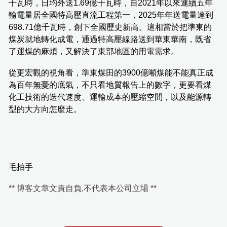
千瓦時，日均外送1.69億千瓦時，自2021年以來連續五年
輸電量居全國特高壓直流工程第一，2025年年送電量達到
698.71億千瓦時，創下全國歷史新高。這相當於把準東的
煤炭就地轉化成電，通過特高壓線路送到華東華南，既省
了運煤的麻煩，又解決了東部地區的用電需求。
從更宏觀的視角看，準東煤田的3900億噸煤能不能真正成
為百年無憂的底氣，不只看地質報告上的數字，更要看煤
化工技術的迭代速度、運輸成本的壓縮空間，以及能源轉
型的大方向怎麼走。
毛拍手
** 博客文章文責自負,不代表本公司立場 **