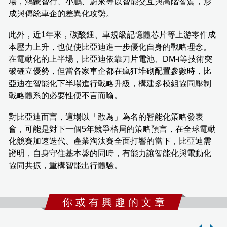
場，鴻蒙智行、小鵬、蔚來等以智能交互與高階智駕，形
成與傳統車企的差異化攻勢。
此外，近1年來，碳酸鋰、車規級記憶體芯片等上游零件成
本壓力上升，也促使比亞迪進一步優化自身的戰略理念。
在電動化的上半場，比亞迪依靠刀片電池、DM-i等技術突
破確立優勢，但當各家車企都在瘋狂堆砌配置參數時，比
亞迪在智能化下半場進行戰略升級，構建多模組協同壓制
戰略體系的必要性便不言而喻。
對比亞迪而言，這場以「敢為」為名的智能化策略發表
會，可能是對下一個5年競爭格局的策略預言，在全球電動
化競賽加速迭代、產業淘汰賽全面打響的當下，比亞迪需
證明，自身守住基本盤的同時，有能力讓智能化與電動化
協同共振，重構智能出行體驗。
你 或 有 興 趣 的 文 章