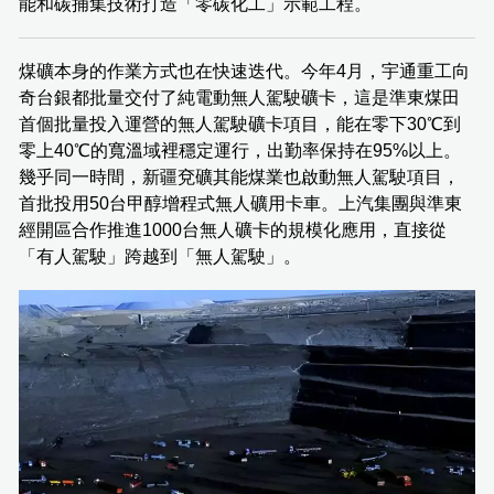
能和碳捕集技術打造「零碳化工」示範工程。
煤礦本身的作業方式也在快速迭代。今年4月，宇通重工向
奇台銀都批量交付了純電動無人駕駛礦卡，這是準東煤田
首個批量投入運營的無人駕駛礦卡項目，能在零下30℃到
零上40℃的寬溫域裡穩定運行，出勤率保持在95%以上。
幾乎同一時間，新疆兗礦其能煤業也啟動無人駕駛項目，
首批投用50台甲醇增程式無人礦用卡車。上汽集團與準東
經開區合作推進1000台無人礦卡的規模化應用，直接從
「有人駕駛」跨越到「無人駕駛」。