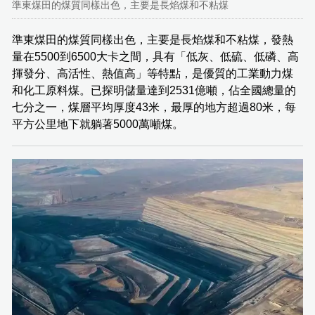
準東煤田的煤質同樣出色，主要是長焰煤和不粘煤
準東煤田的煤質同樣出色，主要是長焰煤和不粘煤，發熱
量在5500到6500大卡之間，具有「低灰、低硫、低磷、高
揮發分、高活性、熱值高」等特點，是優質的工業動力煤
和化工原料煤。已探明儲量達到2531億噸，佔全國總量的
七分之一，煤層平均厚度43米，最厚的地方超過80米，每
平方公里地下就躺著5000萬噸煤。