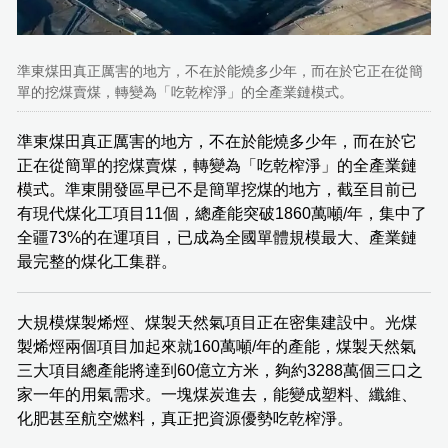
準東煤田真正厲害的地方，不在於能燒多少年，而在於它正在從簡
單的挖煤賣煤，轉變為「吃乾榨淨」的全產業鏈模式。
準東煤田真正厲害的地方，不在於能燒多少年，而在於它
正在從簡單的挖煤賣煤，轉變為「吃乾榨淨」的全產業鏈
模式。準東開發區早已不是簡單挖煤的地方，截至目前已
有現代煤化工項目11個，總產能突破1860萬噸/年，集中了
全疆73%的在運項目，已成為全國單體規模最大、產業鏈
最完整的煤化工集群。
大規模煤製烯烴、煤製天然氣項目正在密集建設中。光煤
製烯烴兩個項目加起來就160萬噸/年的產能，煤製天然氣
三大項目總產能將達到60億立方米，夠約3288萬個三口之
家一年的用氣需求。一塊煤炭進去，能變成塑料、纖維、
化肥甚至航空燃料，真正把資源優勢吃乾榨淨。