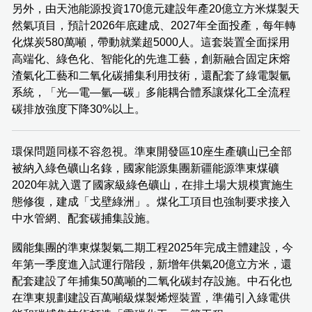
另外，由天池能源投資170億元建設年產20億立方米煤製天
然氣項目，預計2026年底建成、2027年全面投產，每年轉
化煤炭580萬噸，帶動就業超5000人。這套裝置全面採用
高端化、綠色化、智能化的先進工藝，創新融合固定床熔
渣氣化工藝和二氧化碳捕集利用技術，還配套了綠電製氫
系統，「光—電—氫—碳」多能耦合體系讓煤化工全流程
碳排放強度下降30%以上。
環保問題同樣不容忽視。準東開發區10座生產礦山已全部
被納入綠色礦山名錄，國家能源集團新疆能源準東煤礦
2020年就入選了國家級綠色礦山，在排土場大規模實施生
態修復，建成「戈壁綠洲」。煤化工項目也強制要求接入
中水管網、配套碳捕集設施。
國能集團的準東煤製氣二期工程2025年完成主體建設，今
年第一季度進入試運行階段，新增年供氣20億立方米，還
配套建設了年捕集50萬噸的二氧化碳封存設施。中石化也
在準東規劃建設百萬噸級煤製烯烴裝置，準備引入綠電供