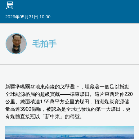
局
2026年05月31日 10:00
毛拍手
新疆準噶爾盆地東南緣的戈壁灘下，埋藏著一個足以撼動
全球能源格局的超級寶藏——準東煤田。這片東西延伸220
公里、總面積達1.55萬平方公里的煤田，預測煤炭資源儲
量高達3900億噸，被認為是全球已發現的第一大煤田，更
有媒體直接冠以「新中東」的稱號。