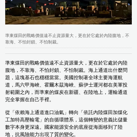
準東煤田的戰略價值遠不止資源量大，更在於它處於內陸腹地，不
靠海、不怕封鎖、不怕制裁。
準東煤田的戰略價值遠不止資源量大，更在於它處於內陸
腹地，不靠海、不怕封鎖、不怕制裁。海上通道出什麼問
題，這塊基石也穩穩當當。美國控制著全球主要海運航
道，馬六甲海峽、霍爾木茲海峽、蘇伊士運河都在美軍投
射範圍之內，而準東的煤炭在新疆、在陸地上，運輸通道
完全掌握在自己手裡。
從「依賴海上通道進口油氣」轉向「依託內陸煤田加煤化
工加特高壓輸電」的自循環體系，這個轉變的意義比儲量
數字本身更深遠。國家能源安全的底座從海面移到了陸
地，抗風險能力出現了質的變化。