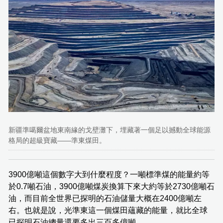
新疆準噶爾盆地東南緣的戈壁灘下，埋藏著一個足以撼動全球能源
格局的超級寶藏——準東煤田。
3900億噸這個數字大到什麼程度？一噸標準煤的能量約等
於0.7噸石油，3900億噸煤炭換算下來大約等於2730億噸石
油，而目前全世界已探明的石油儲量大概在2400億噸左
右。也就是說，光準東這一個煤田蘊藏的能量，就比全球
已探明石油總量還要多出三百多億噸。