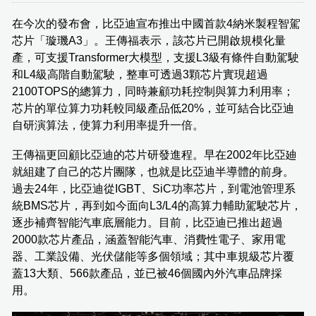
在今次的發布會，比亞迪宣布推出中國首款4納米製程智駕
芯片「璇璣A3」。王傳福表示，該芯片已開啟規模化量
產，可支援Transformer大模型，支援L3級有條件自動駕駛
和L4級高階自動駕駛，整車可透過3顆芯片實現超過
2100TOPS的總算力，同時兼顧功耗控制與算力利用率；
芯片的單位算力功耗較同級產品低20%，並可結合比亞迪
自研演算法，使算力利用率提升一倍。
王傳福更回顧比亞迪的芯片研發進程。早在2002年比亞廸
就組建了自己的芯片團隊，也就是比亞迪半導體的前身。
過去24年，比亞迪從IGBT、SiC功率芯片，到電池管理系
統BMS芯片，再到如今面向L3/L4的高算力輔助駕駛芯片，
逐步補齊智能汽車底層能力。目前，比亞迪已推出超過
2000款芯片產品，涵蓋智能汽車、消費性電子、家用電
器、工業設備、光伏儲能等多個領域；其中車規級芯片覆
蓋13大類、566款產品，並已被46個國內外汽車品牌採
用。