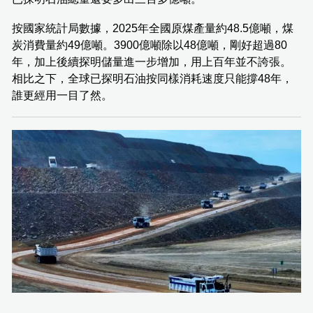
按國家統計局數據，2025年全國原煤產量約48.5億噸，煤
炭消費量約49億噸。3900億噸除以48億噸，剛好超過80
年，加上後續探明儲量進一步增加，用上百年並不誇張。
相比之下，全球已探明石油按同樣消耗速度只能撐48年，
誰更經用一目了然。