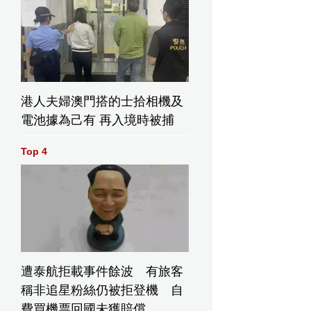
港人夫婦澳門搭的士拾相機及
電池據為己有 再入境時被捕
Top 4
遭泰航拒載事件餘波 有旅客
稱非追星粉絲仍被拒登機 自
費買機票回國未獲賠償