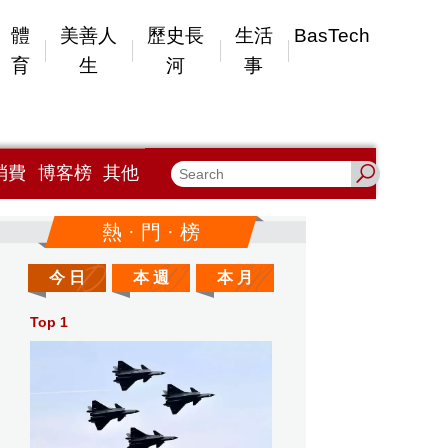
體
美善人
歷史長
生活
BasTech
育
生
河
事
消費
博客榜
其他
熱 · 門 · 榜
今 日
本 週
本 月
Top 1