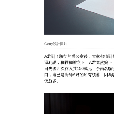
Getty設計圖片
A君到了騙徒的辦公室後，大家都猜到
逼利誘，糊裡糊塗之下，A君竟然簽下
日先後四次存入共150萬元，予兩名
口，這已是廚師A君的所有積蓄，因為
便愈多。