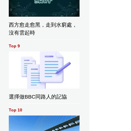
西方愈走愈黑，走到水窮處，
沒有雲起時
Top 9
選擇做BBC同路人的記協
Top 10