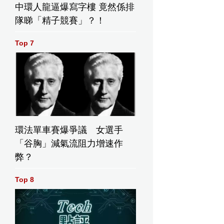
中環人龍逼爆寫字樓 竟然係排
隊睇「精子競賽」？！
Top 7
環法單車賽爆爭議 女選手
「谷胸」減氣流阻力增速作
片
弊？
Top 8