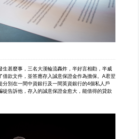
發生甚麼事，三名大漢輪流轟炸，半好言相勸，半威
了借款文件，並答應存入誠意保證金作為擔保。A君翌
騙徒分別在一間中資銀行及一間英資銀行的4個私人戶
騙徒告訴他，存入的誠意保證金愈大，能借得的貸款