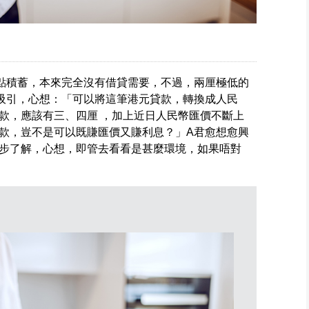
點積蓄，本來完全沒有借貸需要，不過，兩厘極低的
常吸引，心想：「可以將這筆港元貸款，轉換成人民
款，應該有三、四厘 ，加上近日人民幣匯價不斷上
款，豈不是可以既賺匯價又賺利息？」A君愈想愈興
步了解，心想，即管去看看是甚麼環境，如果唔對