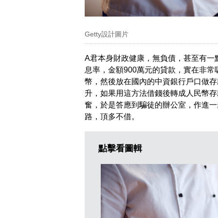
Getty設計圖片
A君本身財政健康，無負債，甚至有一
息率，金額900萬元的貸款，實在非
幣，然後放在國內的中資銀行戶口做存
升，如果用這方法借錢後轉成人民幣存
奮，於是答應到騙徒的辦公室，作進一
路，頂多不借。
點擊看圖輯