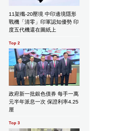
11架殲-20壓境 中印邊境隱形
戰機「清零」印軍認知優勢 印
度五代機還在圖紙上
Top 2
政府新一批銀色債券 每手一萬
元半年派息一次 保證利率4.25
厘
Top 3