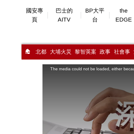
國安專
巴士的
BP大平
the
頁
AITV
台
EDGE
北都
大埔火災
黎智英案
政事
社會事
This
is
a
The media could not be loaded, either becau
modal
window.