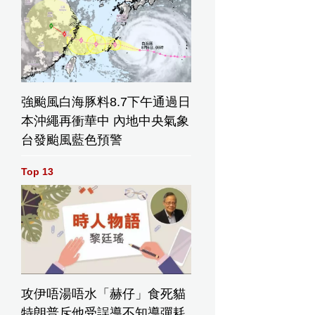
強颱風白海豚料8.7下午通過日
本沖繩再衝華中 內地中央氣象
台發颱風藍色預警
Top 13
攻伊唔湯唔水「赫仔」食死貓
特朗普斥他受誤導不知導彈耗