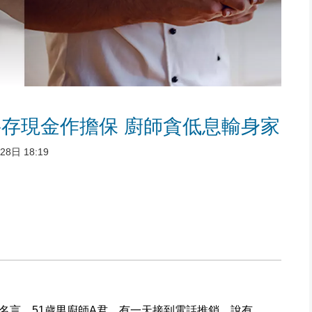
存現金作擔保 廚師貪低息輸身家
8日 18:19
名言，51歲男廚師A君，有一天接到電話推銷，說有