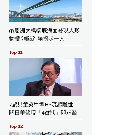
昂船洲大橋橋底海面發現人形
物體 消防到場撈起一人
Top 11
7歲男童染甲型H3流感離世
關日華籲現「4徵狀」即求醫
Top 12