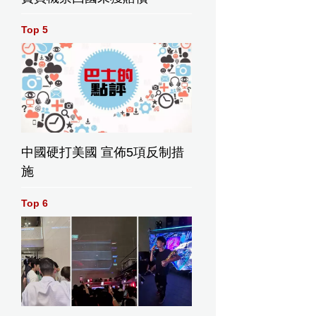
Top 5
中國硬打美國 宣佈5項反制措
施
Top 6