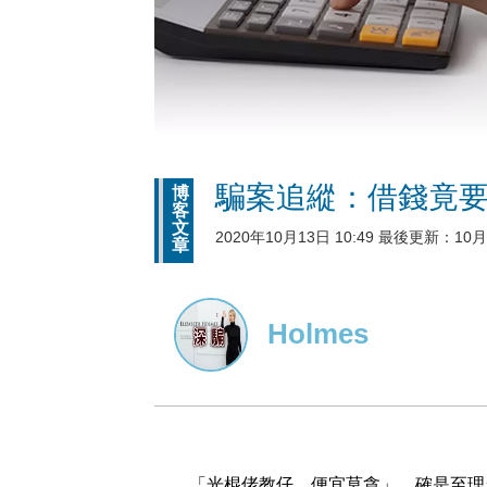
騙案追縱：借錢竟要
博
客
文
2020年10月13日 10:49 最後更新：10月2
章
Holmes
「光棍佬教仔，便宜莫貪」，確是至理