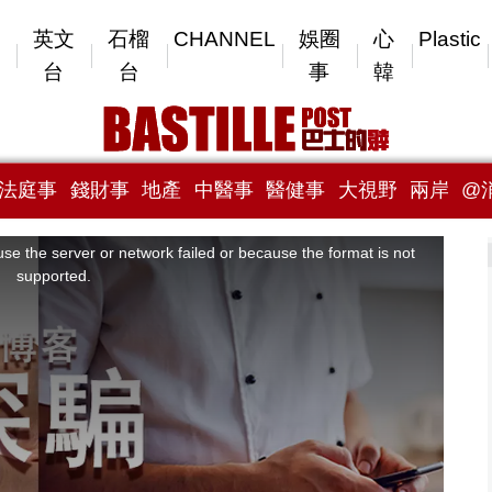
英文
石榴
CHANNEL
娛圈
心
Plastic
台
台
事
韓
法庭事
錢財事
地產
中醫事
醫健事
大視野
兩岸
@
se the server or network failed or because the format is not
supported.