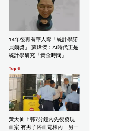
14年後再有華人奪「統計學諾
貝爾獎」 蘇煒傑：AI時代正是
統計學研究「黃金時間」
Top 6
黃大仙上邨7分鐘內先後發現
血案 有男子浴血電梯內 另一