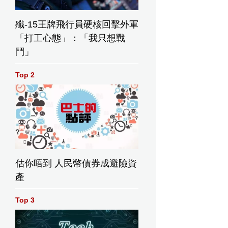
殲-15王牌飛行員硬核回擊外軍
「打工心態」：「我只想戰
鬥」
Top 2
估你唔到 人民幣債券成避險資
產
Top 3