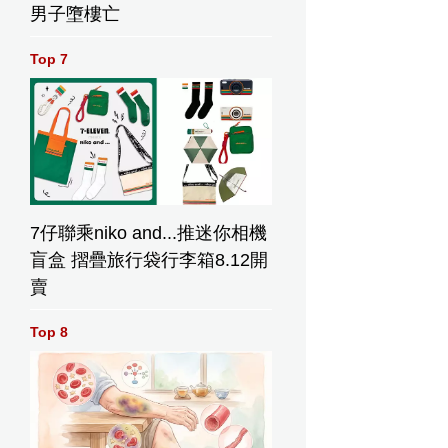
男子墮樓亡
Top 7
7仔聯乘niko and...推迷你相機
盲盒 摺疊旅行袋行李箱8.12開
賣
Top 8