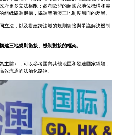
政府更多立法權限；參考歐盟的超國家地位機構和美
的組織協調機構，協調粵港澳三地制度層面的差異。
同立法，以及搭建跨法域的規則銜接與爭議解決機制
構建三地規則銜接、機制對接的框架。
為主體），可以參考國內其他地區和發達國家經驗，
高效流通的法治化路徑。