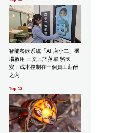
智能餐飲系統「AI 店小二」機
場啟用 三文三語落單 駱國
安：成本控制在一個員工薪酬
之內
Top 13