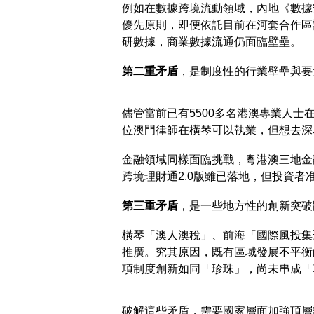
例如在數據跨境流動領域，內地《數據
優先原則，即便依託目前在河套合作區
研數據，商業數據流通仍面臨壁壘。
第二重矛盾
，是制度性的行業壁壘與要
儘管當前已有5500多名港澳專業人
位澳門律師在橫琴可以執業，但想去深
金融領域同樣面臨挑戰，粵港澳三地金
跨境理財通2.0版雖已落地，但投資
第三重矛盾
，是一些地方性的創新突破
橫琴「澳人澳稅」、前海「國際風投集
推廣。究其原因，既有區域發展不平衡
項制度創新如同「珍珠」，尚未串成「
破解這些矛盾，需要國家層面加強頂層