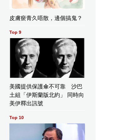
皮膚瘀青久唔散，邊個搞鬼？
Top 9
美國提供保護傘不可靠 沙巴
土組「伊斯蘭版北約」 同時向
美伊釋出訊號
Top 10