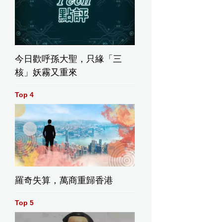
今日歡呼孫大聖，只緣「三
核」妖霧又重來
Top 4
羅奇失算，萬商重歸香港
Top 5