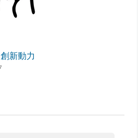
的創新動力
7