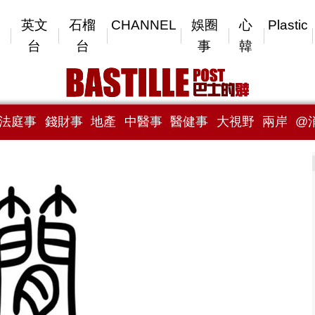
英文
石榴
CHANNEL
娛圈
心
Plastic
台
台
事
韓
法庭事
錢財事
地產
中醫事
醫健事
大視野
兩岸
@