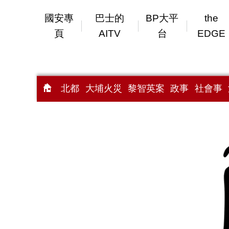
國安專
巴士的
BP大平
the
頁
AITV
台
EDGE
北都
大埔火災
黎智英案
政事
社會事