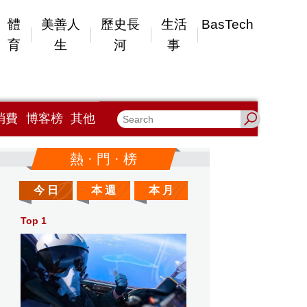
體
美善人
歷史長
生活
BasTech
育
生
河
事
消費
博客榜
其他
熱 · 門 · 榜
今 日
本 週
本 月
Top 1