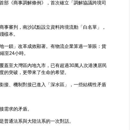
首部《商事調解條例》，首次確立「調解協議跨境司
商事審判，南沙試點設立資料跨境流動「白名單」，
踐樣本。
地一鎖」改革成效顯著。有物流企業算過一筆賬：貨
縮至24小時。
覆蓋至大灣區內地九市，已有超過30萬人次港澳居民
度的突破，更帶來了生命的希望。
銜接、機制對接已進入「深水區」，一些結構性矛盾
接需求的矛盾。
是普通法系與大陸法系的一次對話。