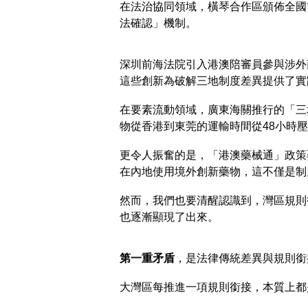
在法治協同領域，橫琴合作區頒佈全國
法確認」機制。
深圳前海法院引入港澳陪審員參與涉外
這些創新為破解三地制度差異提供了實
在要素流動領域，廣東海關推行的「三
物從香港到東莞的運輸時間從48小時壓
更令人振奮的是，「港澳藥械通」政策
在內地使用境外創新藥物，這不僅是制
然而，我們也要清醒認識到，灣區規則
也逐漸顯現了出來。
第一重矛盾
，是法律傳統差異與規則銜
大灣區每推進一項規則銜接，本質上都