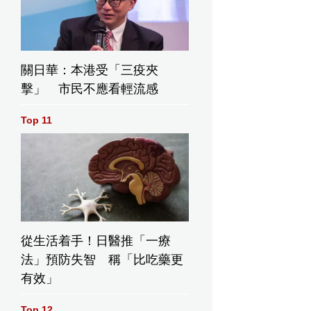
關日華：本港受「三疫夾
擊」 市民不應看輕流感
Top 11
從生活着手！日醫推「一療
法」預防失智 稱「比吃藥更
有效」
Top 12