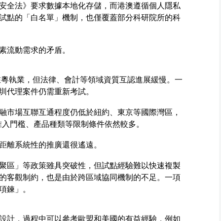
安全法》要求數據本地化存儲，而港澳遵循個人隱私
試點的「白名單」機制，也僅覆蓋部分科研院所的科
素流動需求的矛盾。
士在粵執業，但法律、會計等領域資質互認進展緩慢。一
圳代理案件仍需重新考試。
融市場互聯互通程度仍低於紐約、東京等國際灣區，
者准入門檻、產品種類等限制條件依然較多。
距離系統性的推廣還很遙遠。
聚區」等政策雖具突破性，但試點經驗難以快速複製
的客觀制約，也是由於跨區域協同機制的不足。一項
項鍊」。
設計，過程中可以參考歐盟和美國的有益經驗，例如