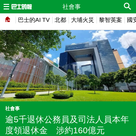
社會事
巴士的AI TV
北都
大埔火災
黎智英案
國
社會事
逾5千退休公務員及司法人員本年
度領退休金 涉約160億元