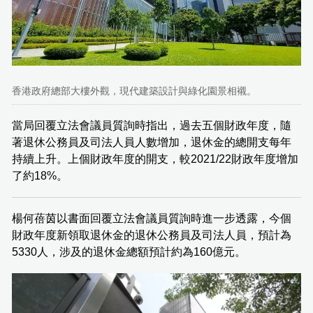
香港政府總部大樓外觀，現代建築設計與綠化園景相襯。
當局回覆立法會議員質詢時指出，過去五個財政年度，隨
著退休公務員及司法人員人數增加，退休金的總開支每年
持續上升。上個財政年度的開支，較2021/22財政年度增加
了約18%。
楊何蓓茵以書面回覆立法會議員質詢時進一步透露，今個
財政年度新領取退休金的退休公務員及司法人員，預計為
5330人，涉及的退休金總額預計約為160億元。