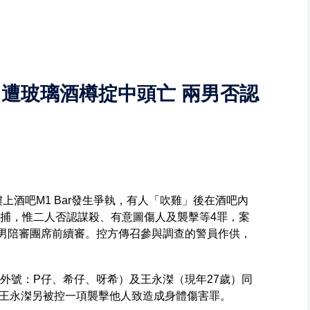
男遭玻璃酒樽掟中頭亡 兩男否認
樓上酒吧M1 Bar發生爭執，有人「吹雞」後在酒吧內
被捕，惟二人否認謀殺、有意圖傷人及襲擊等4罪，案
3男陪審團席前續審。控方傳召參與調查的警員作供，
外號：P仔、希仔、呀希）及王永滐（現年27歲）同
王永滐另被控一項襲擊他人致造成身體傷害罪。