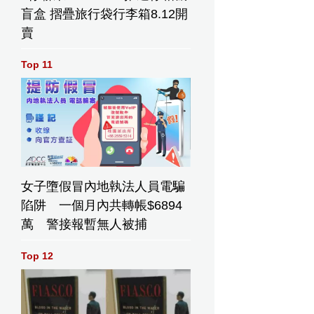
盲盒 摺疊旅行袋行李箱8.12開
賣
Top 11
女子墮假冒內地執法人員電騙
陷阱 一個月內共轉帳$6894
萬 警接報暫無人被捕
Top 12