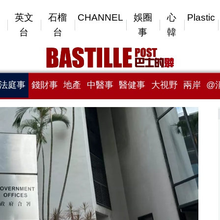
英文
石榴
CHANNEL
娛圈
心
Plastic
台
台
事
韓
法庭事
錢財事
地產
中醫事
醫健事
大視野
兩岸
@