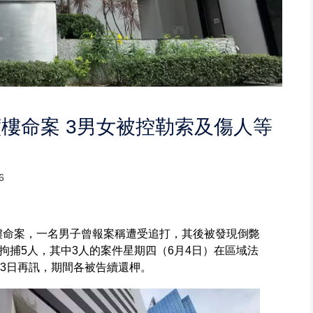
樓命案 3男女被控勒索及傷人等
6
墮樓命案，一名男子曾報案稱遭受追打，其後被發現倒斃
拘捕5人，其中3人的案件星期四（6月4日）在區域法
23日再訊，期間各被告續還柙。