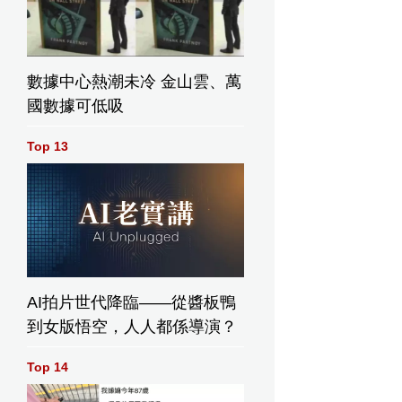
數據中心熱潮未冷 金山雲、萬
國數據可低吸
Top 13
AI拍片世代降臨——從醬板鴨
到女版悟空，人人都係導演？
Top 14