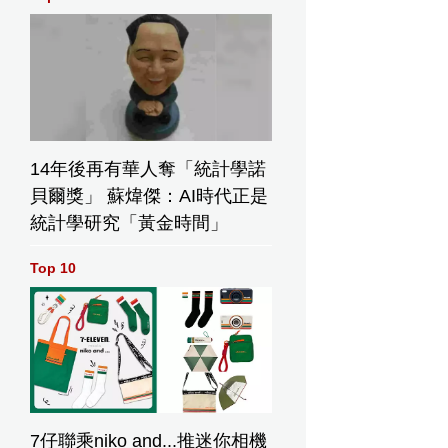
14年後再有華人奪「統計學諾
貝爾獎」 蘇煒傑：AI時代正是
統計學研究「黃金時間」
Top 10
7仔聯乘niko and...推迷你相機