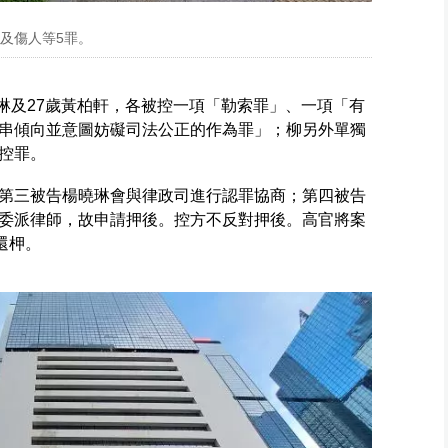
及傷人等5罪。
曉琳及27歲黃柏軒，各被控一項「勒索罪」、一項「有
串傾向並意圖妨礙司法公正的作為罪」；柳另外單獨
控罪。
第三被告楊曉琳會與律政司進行認罪協商；第四被告
委派律師，故申請押後。控方不反對押後。高官將案
還柙。