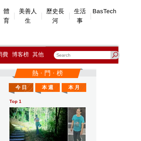
體
美善人
歷史長
生活
BasTech
育
生
河
事
消費
博客榜
其他
熱 · 門 · 榜
今 日
本 週
本 月
Top 1