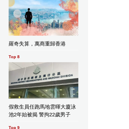
羅奇失算，萬商重歸香港
Top 8
假救生員任跑馬地雲暉大廈泳
池2年始被揭 警拘22歲男子
Top 9