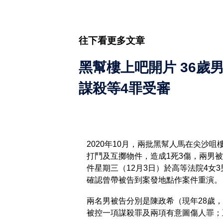
往下看更多文章
黑幫樓上吧開片 36歲
謀殺等4罪受審
2020年10月，兩批黑幫人馬在尖沙咀
打鬥及互擲物件，造成1死3傷，兩男
件星期三（12月3日）於高等法院4女
確認曾帶被告到案發地點作案件重演。
兩名男被告分別是陳政希（現年28歲，
被控一項謀殺罪及兩項有意圖傷人罪；