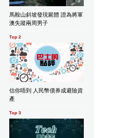
馬鞍山斜坡發現屍體 證為將軍
澳失蹤兩周男子
Top 2
估你唔到 人民幣債券成避險資
產
Top 3