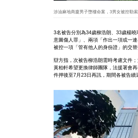
涉油麻地商廈男子墮樓命案，3男女被控勒索
3名被告分別為34歲柳浩朗、33歲楊
意圖傷人罪」、兩項「作出一項或一連
被控一項「管有他人的身份證」的交替
辯方指，次被告柳浩朗需時考慮文件；
黃柏軒希望更換律師團隊，法援署會再
件押後至7月23日再訊，期間各被告續