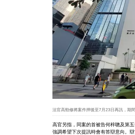
法官高勁修將案件押後至7月23日再訊，期
高官另指，同案的首被告何梓聰及第五
強調希望下次提訊時會有答辯意向。辯