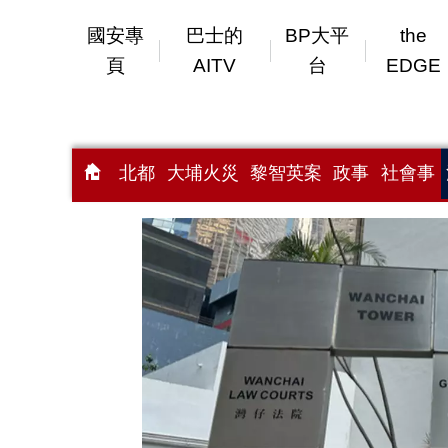
國安專
巴士的
BP大平
the
頁
AITV
台
EDGE
北都
大埔火災
黎智英案
政事
社會事