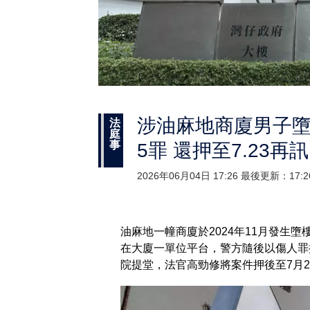
涉油麻地商廈男子墮
法
庭
事
5罪 還押至7.23再訊
2026年06月04日 17:26 最後更新：17:2
油麻地一幢商廈於2024年11月發生
在大廈一單位平台，警方隨後以傷人罪
院提堂，法官高勁修將案件押後至7月