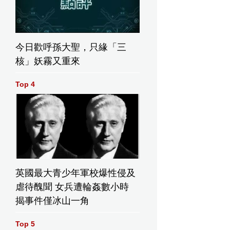
今日歡呼孫大聖，只緣「三
核」妖霧又重來
Top 4
英國最大青少年軍校爆性侵及
虐待醜聞 女兵遭輪姦數小時
揭事件僅冰山一角
Top 5