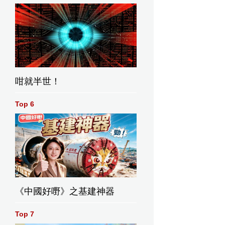
咁就半世！
Top 6
《中國好嘢》之基建神器
Top 7