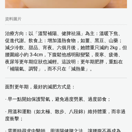
資料圖片
治療方向：以「溫腎補陽、健脾祛濕」為主：溫暖下焦、
促進代謝。飲食上：增加溫熱食物，如薑、黑豆、山藥；
減少冷飲、甜品、宵夜。六個月後，她體重只減約 2kg，但
腰圍縮小約 3-4cm，下腹鬆他感明顯變緊，畏寒、疲倦、
夜尿等更年期症狀也減輕。這說明：更年期肥胖，重點在
「補陽氣、調腎」，而不只在「減熱量」。
面對更年期，最好的減肥方式是：
· 早一點開始保護腎氣，避免過度勞累、過度節食；
· 用溫和運動（如太極、散步、八段錦）維持體重，而非過
度衝擊；
· 需要時尋求中醫師，用溫陽健脾之法，讓腰腹不再成為