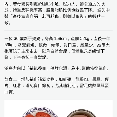
內，若母親長期處於睡眠不足、壓力大、節食過度的狀
態，體重反彈機率高，腰腹脂肪比例也較難下降。 這與中
醫「產後氣虛血弱，若再耗傷，則難以形復」的觀點一
致。
一位 36 歲新手媽媽，身高 158cm，產前 52kg，產後一年
59kg，常覺氣短、疲倦、頭暈、胃口差、經量少。她每天
抱著孩子走來走去，以為自然會瘦，但體重只是緩慢下
降，下半身卻一直鬆塌。
治療方向以「補氣養血、健脾化濕」為主, 幫助恢復氣血。
飲食上：增加補血補氣食物，如紅棗、龍眼肉、黑豆、瘦
肉、紅薯；避免盲目節食，尤其哺乳期，需足夠熱量與蛋
白質。