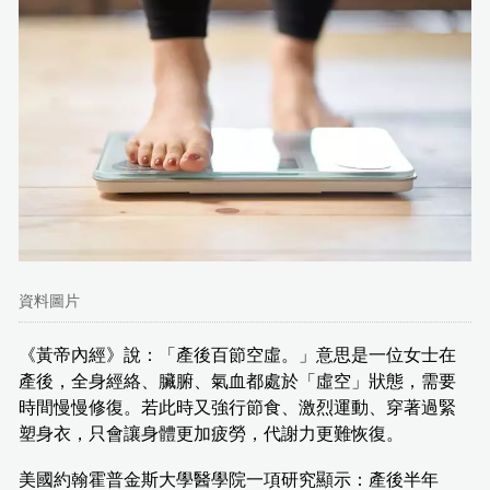
資料圖片
《黃帝內經》說：「產後百節空虛。」意思是一位女士在
產後，全身經絡、臟腑、氣血都處於「虛空」狀態，需要
時間慢慢修復。若此時又強行節食、激烈運動、穿著過緊
塑身衣，只會讓身體更加疲勞，代謝力更難恢復。
美國約翰霍普金斯大學醫學院一項研究顯示：產後半年