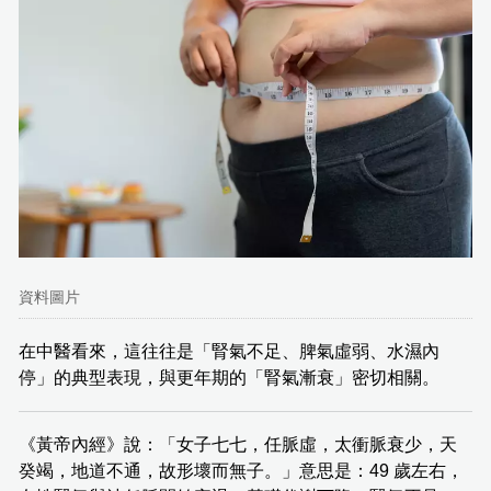
資料圖片
在中醫看來，這往往是「腎氣不足、脾氣虛弱、水濕內
停」的典型表現，與更年期的「腎氣漸衰」密切相關。
《黃帝內經》說：「女子七七，任脈虛，太衝脈衰少，天
癸竭，地道不通，故形壞而無子。」意思是：49 歲左右，