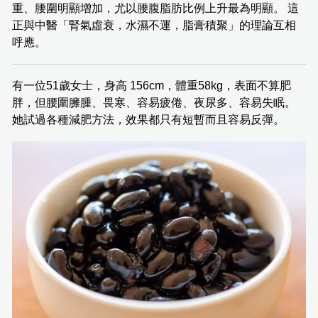
重、腰圍明顯增加，尤以腰腹脂肪比例上升最為明顯。 這
正與中醫「腎氣虛衰，水濕不運，脂膏積聚」的理論互相
呼應。
有一位51歲女士，身高 156cm，體重58kg，表面不算肥
胖，但腰圍臃腫、畏寒、容易疲倦、夜尿多、容易失眠。
她試過各種減肥方法，效果都只有短暫而且容易反彈。