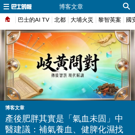
博客文章
巴士的AI TV
北都
大埔火災
黎智英案
國
博客文章
產後肥胖其實是「氣血未固」中
醫建議：補氣養血、健脾化濕找