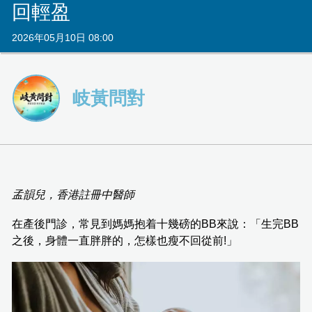
回輕盈
2026年05月10日 08:00
岐黃問對
孟韻兒，香港註冊中醫師
在產後門診，常見到媽媽抱着十幾磅的BB來說：「生完BB
之後，身體一直胖胖的，怎樣也瘦不回從前!」