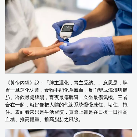
《黃帝內經》說：「脾主運化，胃主受納。」意思是，脾
胃一旦運化失常，食物不能化為氣血，反而變成濕濁與脂
肪。冷飲最傷脾陽，宵夜最傷脾胃，久坐最傷氣機。三者
合在一起，就好像把人體的代謝系統慢慢凍住、堵住、拖
住。表面看來只是生活習慣，實際上卻是在日復一日推高
血糖、推高體重、推高脂肪之風險。