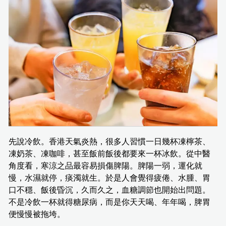
先說冷飲。香港天氣炎熱，很多人習慣一日幾杯凍檸茶、
凍奶茶、凍咖啡，甚至飯前飯後都要來一杯冰飲。從中醫
角度看，寒涼之品最容易損傷脾陽。脾陽一弱，運化就
慢，水濕就停，痰濁就生。於是人會覺得疲倦、水腫、胃
口不穩、飯後昏沉，久而久之，血糖調節也開始出問題。
不是冷飲一杯就得糖尿病，而是你天天喝、年年喝，脾胃
便慢慢被拖垮。