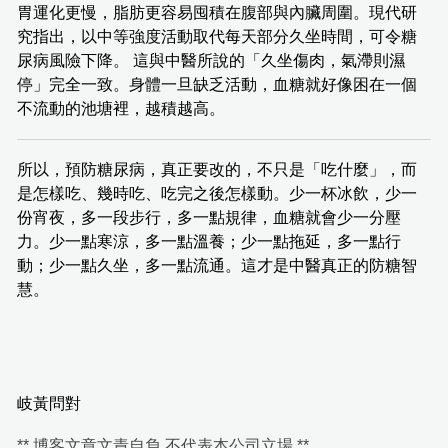
胃運化更慢，脂肪更容易囤積在腹部與內臟周圍。現代研
究指出，以中等強度活動取代每天部分久坐時間，可令糖
尿病風險下降。 這與中醫所說的「久坐傷肉，氣滯則濕
停」完全一致。身體一旦缺乏活動，血糖就好像困在一個
不流動的池塘裡，越積越高。
所以，預防糖尿病，真正要改的，不只是「吃什麼」，而
是怎樣吃、幾時吃、吃完之後怎樣動。少一杯冰飲，少一
份宵夜，多一段步行，多一點規律，血糖就會少一分壓
力。少一點寒涼，多一點溫養；少一點拖延，多一點行
動；少一點久坐，多一點流通。這才是中醫真正的防糖智
慧。
岐黃問對
** 博客文章文責自負,不代表本公司立場 **