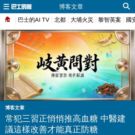
博客文章
巴士的AI TV
北都
大埔火災
黎智英案
國
博客文章
常犯三習正悄悄推高血糖 中醫建
議這樣改善才能真正防糖