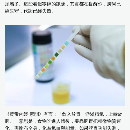
尿增多。這些看似零碎的訊號，其實都在提醒你，脾胃已
經失守，代謝已經失衡。
《黃帝內經·素問》有言：「飲入於胃，游溢精氣，上輸於
脾。」意思是，食物吃進人體後，要靠脾胃把精微物質運
化，再輸布全身，化為氣血與能量。如果脾胃功能失調，