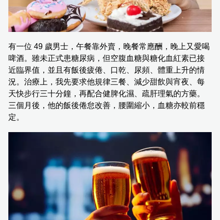
有一位 49 歲男士，午餐靠外賣，晚餐常應酬，晚上又愛喝
啤酒。雖未正式患糖尿病，但空腹血糖與糖化血紅素已接
近臨界值，並且有飯後疲倦、口乾、尿頻、體重上升的情
況。治療上，我先要求他規律三餐、減少甜飲與宵夜、每
天快步行三十分鐘，再配合健脾化濕、疏肝理氣的方藥。
三個月後，他的飯後倦怠改善，腰圍縮小，血糖亦較前穩
定。