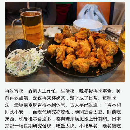
再說宵夜。香港人工作忙、生活夜，晚餐後再吃零食、睡
前再飲甜湯、深夜再來杯奶茶，幾乎成了日常。這種吃
法，最容易令脾胃得不到休息。古人早已說過：「胃不和
則臥不安。」而現代研究亦發現，晚間進食太遲、睡前吃
東西、晚餐後零食過多，都與糖尿病風險上升有關。日本
京都一項長期研究發現，吃飯太快、不吃早餐、晚餐後吃