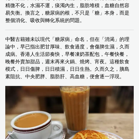
精微不化，水濕不運，痰濁內生，脂肪堆積，血糖自然容
易失衡。換言之，糖尿病的根，不只是「糖」本身，而是
整個消化、吸收與轉化系統的問題。
中醫古籍雖未以現代「糖尿病」命名，但在「消渴」的理
論中，早已指出肥甘厚味、飲食過度，會傷脾生濕，久而
成病。香港人生活節奏快，早餐凍奶茶配包，午餐快餐，
晚餐外賣加甜品，週末再來火鍋、燒烤、宵夜。這種飲食
模式，日日傷脾，日日積濕，日日生熱。久而久之，胰島
素阻抗、中央肥胖、脂肪肝、高血糖，便會逐一浮現。