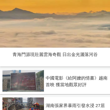
青海門源現壯麗雲海奇觀 日出金光灑落河谷
中國電影《給阿嬤的情書》越南
首映 獲當地觀眾好評
湖南張家界暴雨引發水浸 27居