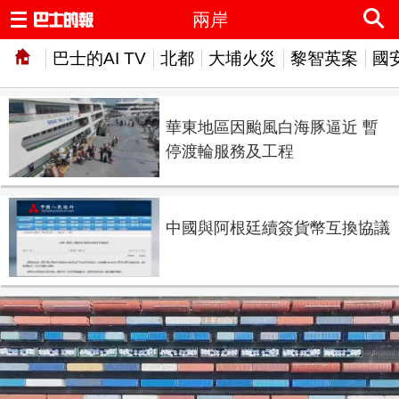
兩岸
巴士的AI TV
北都
大埔火災
黎智英案
國
華東地區因颱風白海豚逼近 暫
停渡輪服務及工程
中國與阿根廷續簽貨幣互換協議