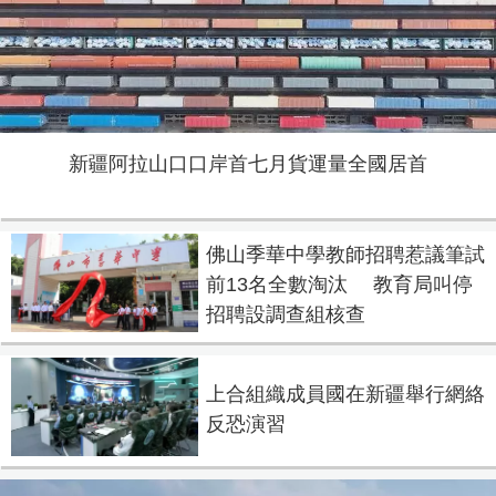
新疆阿拉山口口岸首七月貨運量全國居首
佛山季華中學教師招聘惹議筆試
前13名全數淘汰 教育局叫停
招聘設調查組核查
上合組織成員國在新疆舉行網絡
反恐演習