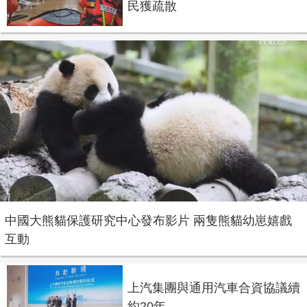
民獲疏散
中國大熊貓保護研究中心發布影片 兩隻熊貓幼崽嬉戲
互動
上汽集團與通用汽車合資協議續
約20年