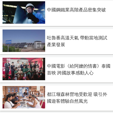
中國鋼鐵業高階產品密集突破
吐魯番高溫天氣 帶動當地測試
產業發展
中國電影《給阿嬤的情書》泰國
首映 跨國故事感動人心
都江堰森林營地受歡迎 吸引外
國遊客體驗自然風光