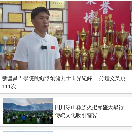
新疆昌吉學院跳繩隊創健力士世界紀錄 一分鐘交叉跳
111次
四川涼山彝族火把節盛大舉行
傳統文化吸引遊客