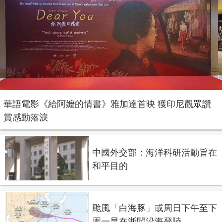
華語電影《給阿嬤的情書》雅加達首映 獲印尼觀眾讚
賞感動落淚
中國外交部：海洋科研活動旨在
和平目的
颱風「白海豚」或周日下午至下
周一早在浙閩沿海登陸