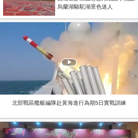
烏蘭湖駱駝湖景色迷人
Play
Video
北部戰區艦艇編隊赴黃海進行為期5日實戰訓練