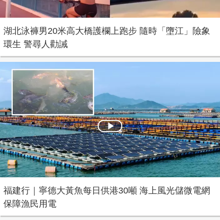
湖北泳褲男20米高大橋護欄上跑步 隨時「墮江」險象
環生 警尋人勸誡
Play
Video
福建行｜寧德大黃魚每日供港30噸 海上風光儲微電網
保障漁民用電