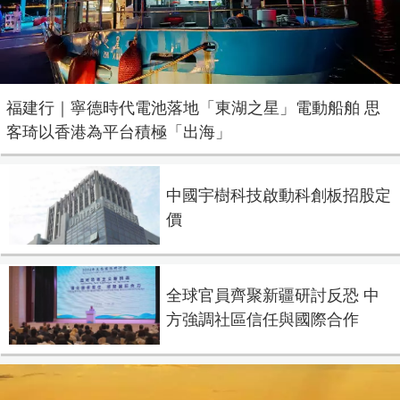
Video
福建行｜寧德時代電池落地「東湖之星」電動船舶 思
客琦以香港為平台積極「出海」
中國宇樹科技啟動科創板招股定
價
全球官員齊聚新疆研討反恐 中
方強調社區信任與國際合作