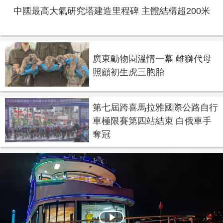
中國最高大氣研究塔建造里程碑 主體結構超200米
廣東動物園溫情一幕 雌獅代母
照顧初生虎三胞胎
第七屆跨喜馬拉雅國際公路自行
車極限賽第四站結束 白俄車手
奪冠
Play