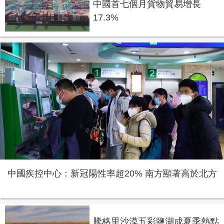
中國首七個月貨物貿易增長
17.3%
中國疾控中心：新冠陽性率超20% 南方顯著高於北方
騰格里沙漠五彩鹽湖成夏季熱點