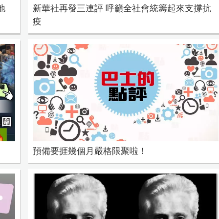
地
新華社再發三連評 呼籲全社會統籌起來支撐抗
疫
預備要捱幾個月嚴格限聚啦！