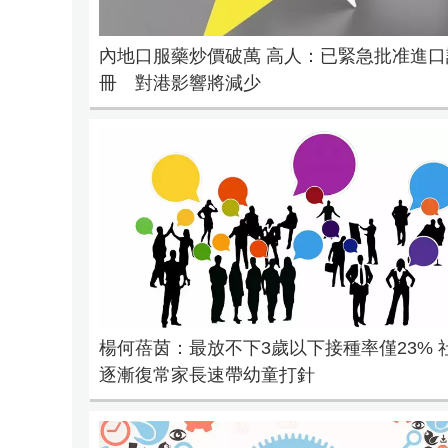
內地口服藥炒價破萬 高人：已緊急批准進口
冊 對港影響將減少
楊何蓓茵：最放不下3歲以下接種率僅23% 
逐漸復常家長速帶幼童打針