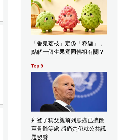
「番鬼荔枝」定係「釋迦」，
點解一個生果竟同佛祖有關？
Top 9
拜登子稱父親前列腺癌已擴散
至骨骼等處 感痛楚仍就公共議
題發聲