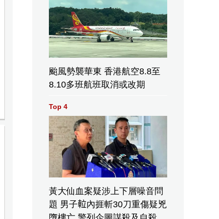
颱風勢襲華東 香港航空8.8至
8.10多班航班取消或改期
Top 4
黃大仙血案疑涉上下層噪音問
題 男子𨋢內捱斬30刀重傷疑兇
墮樓亡 警列企圖謀殺及自殺