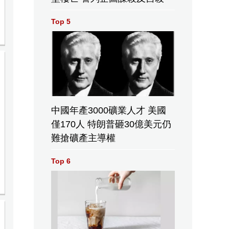
Top 5
中國年產3000礦業人才 美國
僅170人 特朗普砸30億美元仍
難搶礦產主導權
Top 6