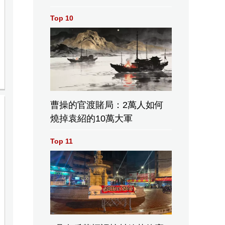
Top 10
曹操的官渡賭局：2萬人如何
燒掉袁紹的10萬大軍
Top 11