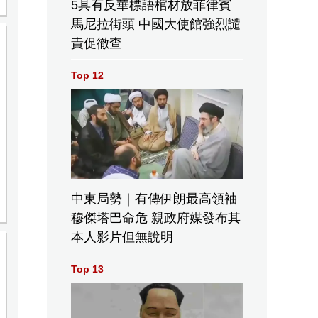
5具有反華標語棺材放菲律賓
馬尼拉街頭 中國大使館強烈譴
責促徹查
Top 12
中東局勢｜有傳伊朗最高領袖
穆傑塔巴命危 親政府媒發布其
本人影片但無說明
Top 13