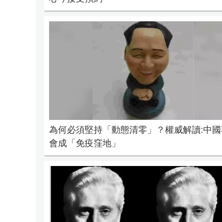
為何必須堅持「動態清零」？權威解讀:中國
會成「免疫窪地」