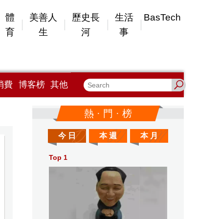
體
美善人
歷史長
生活
BasTech
育
生
河
事
消費
博客榜
其他
熱 · 門 · 榜
今 日
本 週
本 月
Top 1