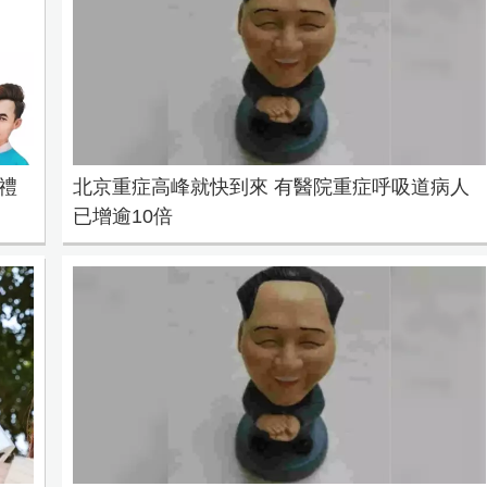
禮
北京重症高峰就快到來 有醫院重症呼吸道病人
已增逾10倍