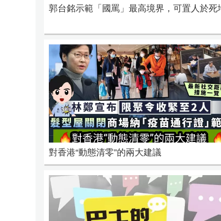
郭台銘示範「國罵」最高境界，可置人於死
對香港“動態清零”的兩大建議