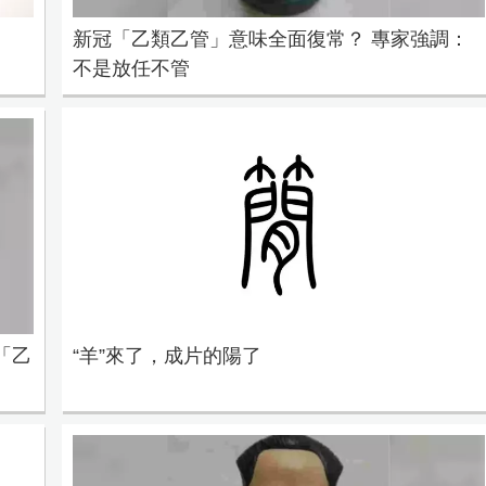
新冠「乙類乙管」意味全面復常？ 專家強調：
不是放任不管
「乙
“羊”來了，成片的陽了