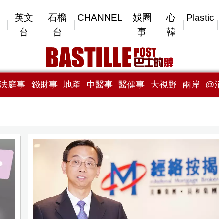
英文
石榴
CHANNEL
娛圈
心
Plastic
台
台
事
韓
法庭事
錢財事
地產
中醫事
醫健事
大視野
兩岸
@