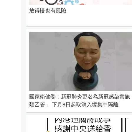
放得慢也有風險
國家衛健委：新冠肺炎更名為新冠感染實施
類乙管」 下月8日起取消入境集中隔離