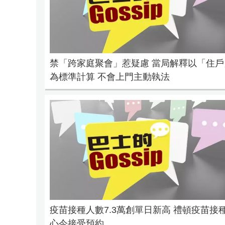
禁「跨家庭聚會」惹疑慮 當局解釋以「住戶
為標準計算 不會上門主動執法
疫苗接種人數7.3萬創單日新高 禮頓疫苗接
心今接受預約