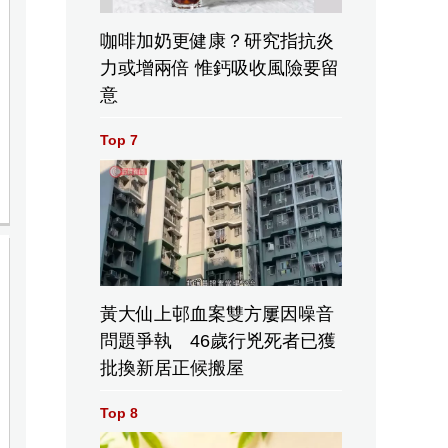
咖啡加奶更健康？研究指抗炎
力或增兩倍 惟鈣吸收風險要留
意
Top 7
黃大仙上邨血案雙方屢因噪音
問題爭執 46歲行兇死者已獲
批換新居正候搬屋
Top 8